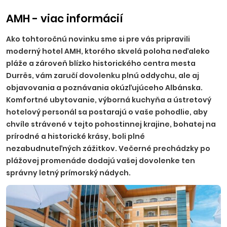
AMH - viac informácií
Ako tohtoročnú novinku sme si pre vás pripravili
moderný hotel AMH, ktorého skvelá poloha neďaleko
pláže a zároveň blízko historického centra mesta
Durrës, vám zaručí dovolenku plnú oddychu, ale aj
objavovania a poznávania okúzľujúceho Albánska.
Komfortné ubytovanie, výborná kuchyňa a ústretový
hotelový personál sa postarajú o vaše pohodlie, aby
chvíle strávené v tejto pohostinnej krajine, bohatej na
prírodné a historické krásy, boli plné
nezabudnuteľných zážitkov. Večerné prechádzky po
plážovej promenáde dodajú vašej dovolenke ten
správny letný prímorský nádych.