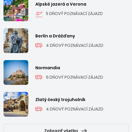
Alpské jazerá a Verona
Durrësit. Turistický ruch sa rozvíja na pobreží zálivu, pozdĺž
širokej, až 30 km dlhej piesočnatej pláže. V súčasnosti je
5 DŇOVÝ POZNÁVACÍ ZÁJAZD
Durrës rýchlo sa rozvíjajúcim letoviskom s krásnou novou
promenádou, štýlovými barmi, diskotékami
a reštauráciami.
Berlín a Drážďany
4 DŇOVÝ POZNÁVACÍ ZÁJAZD
Normandia
6 DŇOVÝ POZNÁVACÍ ZÁJAZD
Zlatý český trojuholník
4 DŇOVÝ POZNÁVACÍ ZÁJAZD
Zobraziť všetko