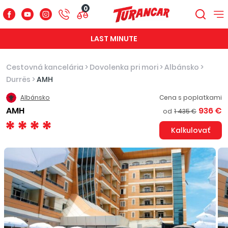
0
LAST MINUTE
Cestovná kancelária
>
Dovolenka pri mori
>
Albánsko
>
Durrës
>
AMH
Albánsko
Cena s poplatkami
AMH
936 €
od
1 435 €
Kalkulovať