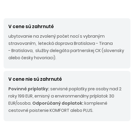
V cene sú zahrnuté
ubytovanie na zvolený počet nocí s vybraným
stravovaním, letecká doprava Bratislava - Tirana
- Bratislava, služby delegáta partnerskej CK (slovensky
alebo česky hovoriaci).
V cene nie sú zahrnuté
Povinné príplatky:
servisné poplatky pre osoby nad 2
roky 199 EUR, emisný a environmenálny príplatok 30
EUR/osoba.
Odporúčaný doplatok:
komplexné
cestovné poistenie KOMFORT alebo PLUS.