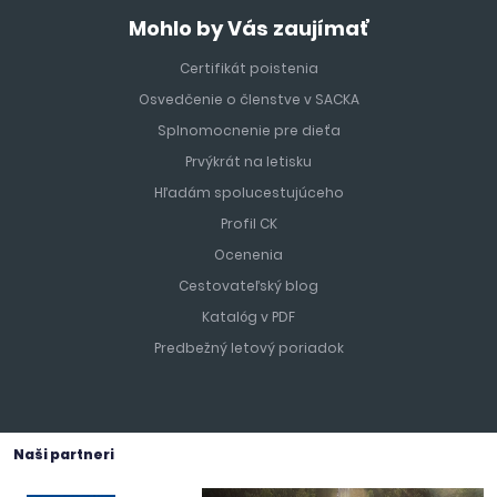
Mohlo by Vás zaujímať
Certifikát poistenia
Osvedčenie o členstve v SACKA
Splnomocnenie pre dieťa
Prvýkrát na letisku
Hľadám spolucestujúceho
Profil CK
Ocenenia
Cestovateľský blog
Katalóg v PDF
Predbežný letový poriadok
Naši partneri