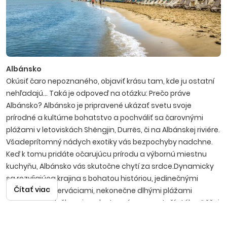
Albánsko
Okúsiť čaro nepoznaného, objaviť krásu tam, kde ju ostatní
nehľadajú... Taká je odpoveď na otázku: Prečo práve
Albánsko? Albánsko je pripravené ukázať svetu svoje
prírodné a kultúrne bohatstvo a pochváliť sa čarovnými
plážami v letoviskách Shëngjin, Durrës, či na Albánskej riviére.
Všadeprítomný nádych exotiky vás bezpochyby nadchne.
Keď k tomu pridáte očarujúcu prírodu a výbornú miestnu
kuchyňu, Albánsko vás skutočne chytí za srdce.Dynamicky
sa rozvíjajúca krajina s bohatou históriou, jedinečnými
Čítať viac
prírodnými rezerváciami, nekonečne dlhými plážami
a kvalitnými službami za dostupné ceny sa teší stále väčšej
obľube klientov. Albánsko srdečne privíta každého