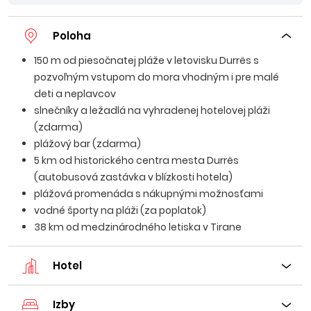
Poloha
150 m od piesočnatej pláže v letovisku Durrës s
pozvoľným vstupom do mora vhodným i pre malé
deti a neplavcov
slnečníky a ležadlá na vyhradenej hotelovej pláži
(zdarma)
plážový bar (zdarma)
5 km od historického centra mesta Durrës
(autobusová zastávka v blízkosti hotela)
plážová promenáda s nákupnými možnosťami
vodné športy na pláži (za poplatok)
38 km od medzinárodného letiska v Tirane
Hotel
Izby