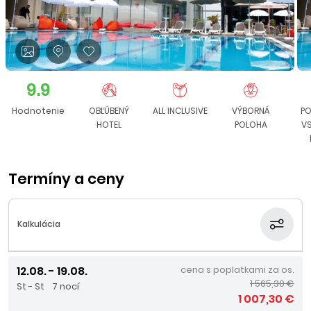
9.9
Hodnotenie
OBĽÚBENÝ
ALL INCLUSIVE
VÝBORNÁ
PO
HOTEL
POLOHA
V
Termíny a ceny
Kalkulácia
12.08. - 19.08.
cena s poplatkami za os.
1 565,30 €
St - St
7 nocí
1 007,30 €