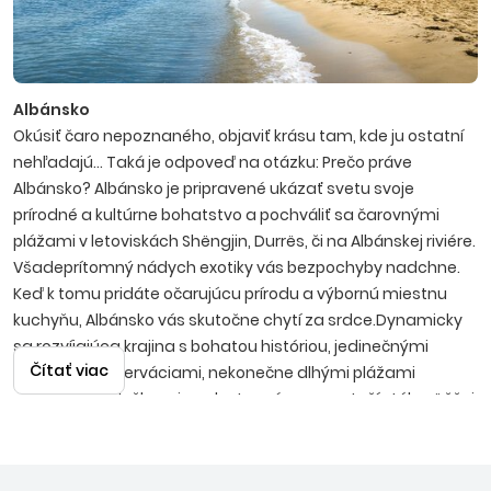
Albánsko
Okúsiť čaro nepoznaného, objaviť krásu tam, kde ju ostatní
nehľadajú... Taká je odpoveď na otázku: Prečo práve
Albánsko? Albánsko je pripravené ukázať svetu svoje
prírodné a kultúrne bohatstvo a pochváliť sa čarovnými
plážami v letoviskách Shëngjin, Durrës, či na Albánskej riviére.
Všadeprítomný nádych exotiky vás bezpochyby nadchne.
Keď k tomu pridáte očarujúcu prírodu a výbornú miestnu
kuchyňu, Albánsko vás skutočne chytí za srdce.Dynamicky
sa rozvíjajúca krajina s bohatou históriou, jedinečnými
Čítať viac
prírodnými rezerváciami, nekonečne dlhými plážami
a kvalitnými službami za dostupné ceny sa teší stále väčšej
obľube klientov. Albánsko srdečne privíta každého
návštevníka, ktorý sa nenechá odradiť rozporuplnými
informáciami o tejto prekrásnej krajine a príde si ju