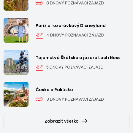
širokej, až 30 km dlhej piesočnatej pláže. V súčasnosti je
8 DŇOVÝ POZNÁVACÍ ZÁJAZD
Durrës rýchlo sa rozvíjajúcim letoviskom s krásnou novou
promenádou, štýlovými barmi, diskotékami
a reštauráciami.
Paríž a rozprávkový Disneyland
4 DŇOVÝ POZNÁVACÍ ZÁJAZD
Tajomstvá Škótska a jazera Loch Ness
5 DŇOVÝ POZNÁVACÍ ZÁJAZD
Česko a Rakúsko
3 DŇOVÝ POZNÁVACÍ ZÁJAZD
Zobraziť všetko