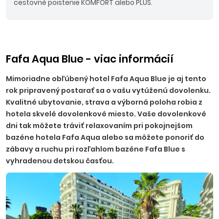
cestovné poistenie KOMFORT alebo PLUS.
Fafa Aqua Blue - viac informácií
Mimoriadne obľúbený hotel Fafa Aqua Blue je aj tento
rok pripravený postarať sa o vašu vytúženú dovolenku.
Kvalitné ubytovanie, strava a výborná poloha robia z
hotela skvelé dovolenkové miesto. Vaše dovolenkové
dni tak môžete tráviť relaxovaním pri pokojnejšom
bazéne hotela Fafa Aqua alebo sa môžete ponoriť do
zábavy a ruchu pri rozľahlom bazéne Fafa Blue s
vyhradenou detskou časťou.