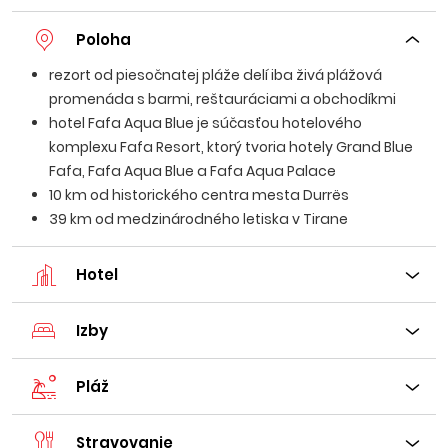
Poloha
rezort od piesočnatej pláže delí iba živá plážová
promenáda s barmi, reštauráciami a obchodíkmi
hotel Fafa Aqua Blue je súčasťou hotelového
komplexu Fafa Resort, ktorý tvoria hotely Grand Blue
Fafa, Fafa Aqua Blue a Fafa Aqua Palace
10 km od historického centra mesta Durrës
39 km od medzinárodného letiska v Tirane
Hotel
Izby
Pláž
Stravovanie