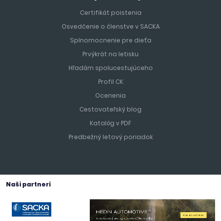
Certifikát poistenia
Osvedčenie o členstve v SACKA
Splnomocnenie pre dieťa
Prvýkrát na letisku
Hľadám spolucestujúceho
Profil CK
Ocenenia
Cestovateľský blog
Katalóg v PDF
Predbežný letový poriadok
Naši partneri
Vyhrajte 100 EUR na ďalší zájazd!