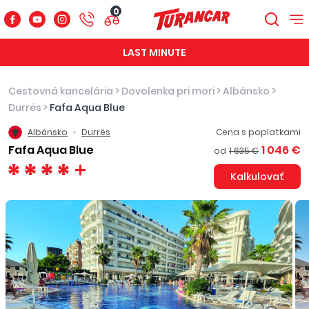
0
LAST MINUTE
Cestovná kancelária
>
Dovolenka pri mori
>
Albánsko
>
Durrës
>
Fafa Aqua Blue
Albánsko
Durrës
Cena s poplatkami
Fafa Aqua Blue
1 046 €
od
1 635 €
Kalkulovať