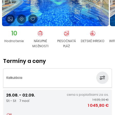
10
Hodnotenie
NÁKUPNÉ
PIESOČNATÁ
DETSKÉ IHRISKO
WIF
MOŽNOSTI
PLÁŽ
Termíny a ceny
Kalkulácia
26.08. - 02.09.
cena s poplatkami za os.
1 635,30 €
St - St
7 nocí
1 045,80 €