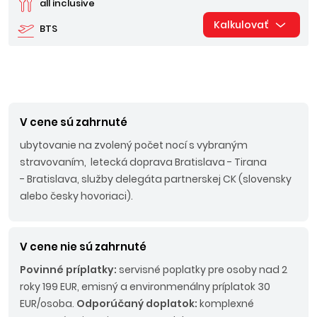
all inclusive
Kalkulovať
BTS
V cene sú zahrnuté
ubytovanie na zvolený počet nocí s vybraným
stravovaním, letecká doprava Bratislava - Tirana
- Bratislava, služby delegáta partnerskej CK (slovensky
alebo česky hovoriaci).
V cene nie sú zahrnuté
Povinné príplatky:
servisné poplatky pre osoby nad 2
roky 199 EUR, emisný a environmenálny príplatok 30
EUR/osoba.
Odporúčaný doplatok:
komplexné