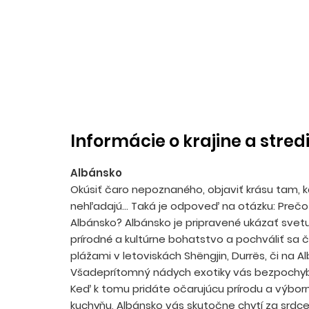
Informácie o krajine a stred
Albánsko
Okúsiť čaro nepoznaného, objaviť krásu tam, k
nehľadajú... Taká je odpoveď na otázku: Preč
Albánsko? Albánsko je pripravené ukázať svet
prírodné a kultúrne bohatstvo a pochváliť sa
plážami v letoviskách Shëngjin, Durrës, či na Alb
Všadeprítomný nádych exotiky vás bezpochy
Keď k tomu pridáte očarujúcu prírodu a výbor
kuchyňu, Albánsko vás skutočne chytí za srdc