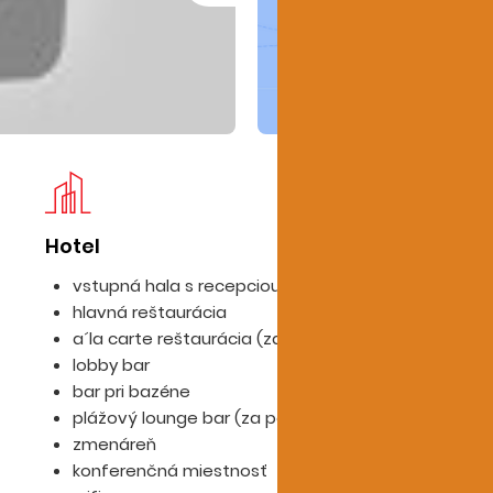
Hotel
Iz
vstupná hala s recepciou
hlavná reštaurácia
a´la carte reštaurácia (za poplatok)
lobby bar
bar pri bazéne
plážový lounge bar (za poplatok)
zmenáreň
konferenčná miestnosť