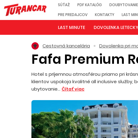
SÚŤAŽ
PDF KATALÓG
DOUBYTOVANIE
PRE PREDAJCOV
KONTAKTY
LAST MI
LAST MINUTE
DOVOLENKA LETECK
Cestovná kancelária
Dovolenka pri mo
Fafa Premium R
Hotel s príjemnou atmosférou priamo pri krásn
klientov uspokoja kvalitné all inclusive služb
ubytovanie...
Čítať viac