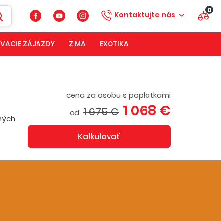
0
Kontaktujte nás
VACIE ZÁJAZDY
ZIMA
EXOTIKA
cena za osobu s poplatkami
1 068 €
1 675 €
od
čných
Kalkulovať