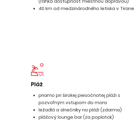
(ľahká dostupnosť miestnou dopravou)
40 km od medzinárodného letiska v Tirane
Pláž
priamo pri širokej piesočnatej pláži s
pozvoľným vstupom do mora
ležadlá a slnečníky na pláži (zdarma)
plážový lounge bar (za poplatok)