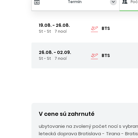
Termín
Poč
19.08. - 26.08.
BTS
St - St
7 nocí
26.08. - 02.09.
BTS
St - St
7 nocí
V cene sú zahrnuté
ubytovanie na zvolený počet nocí s vybr
letecká doprava Bratislava - Tirana - Brati