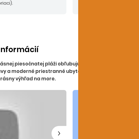
iaci).
doplatok:
komplexné ces
informácií
snej piesočnatej pláži obľubujú najmä rodiny s deťmi. Aj
ravy a moderné priestranné ubytovanie. Ideálnym miestom
krásny výhľad na more.