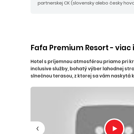
partnerskej CK (slovensky alebo česky hovor
Fafa Premium Resort - viac 
Hotel s príjemnou atmosférou priamo pri krá
inclusive služby, bohatý výber lahodnej st
slnečnou terasou, z ktorej sa vám naskytá 