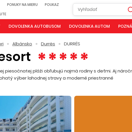
PONUKY NA MIERU
POUKAZ
NUTE
Y
DOVOLENKA AUTOBUSOM
DOVOLENKA AUTOM
POZNÁ
ri
Albánsko
Durrës
DURRËS
esort
ej piesočnatej pláži obľubujú najmä rodiny s deťmi. Aj náro
y, bohatý výber lahodnej stravy a moderné priestranné