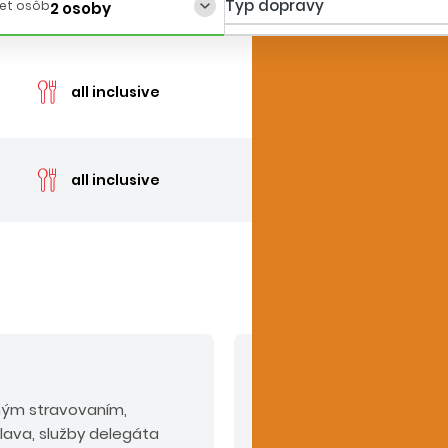
Typ dopravy
et osôb
2 osoby
cen
all inclusive
cen
all inclusive
V cene nie sú zahrn
aným stravovaním,
Povinné príplatky:
servis
slava, služby delegáta
emisný a environmenálny