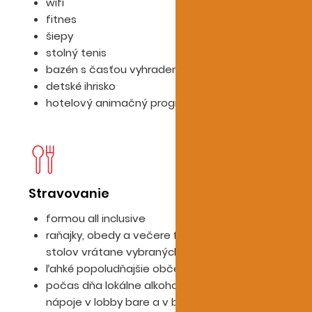
wifi
fitnes
šiepy
stolný tenis
bazén s časťou vyhradenou pre deti
detské ihrisko
hotelový animačný program
Stravovanie
D
formou all inclusive
raňajky, obedy a večere formou švédskych
stolov vrátane vybraných nápojov
ľahké popoludňajšie občerstvenie
počas dňa lokálne alkoholické a nealkoholické
nápoje v lobby bare a v bare pri bazéne