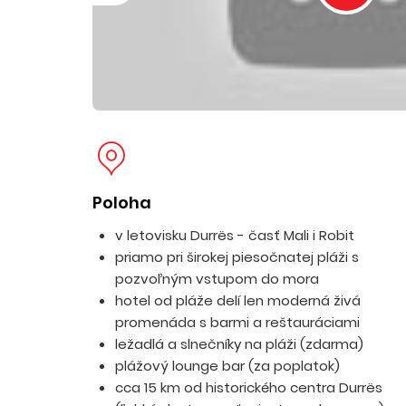
Poloha
v letovisku Durrës - časť Mali i Robit
priamo pri širokej piesočnatej pláži s
pozvoľným vstupom do mora
hotel od pláže delí len moderná živá
promenáda s barmi a reštauráciami
ležadlá a slnečníky na pláži (zdarma)
plážový lounge bar (za poplatok)
cca 15 km od historického centra Durrës