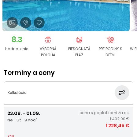
8.3
Hodnotenie
VÝBORNÁ
PIESOČNATÁ
PRE RODINY S
WIF
POLOHA
PLÁŽ
DEŤMI
Termíny a ceny
Kalkulácia
23.08. - 01.09.
cena s poplatkami za os.
1 402,00 €
Ne - Ut
9 nocí
1 228,45 €