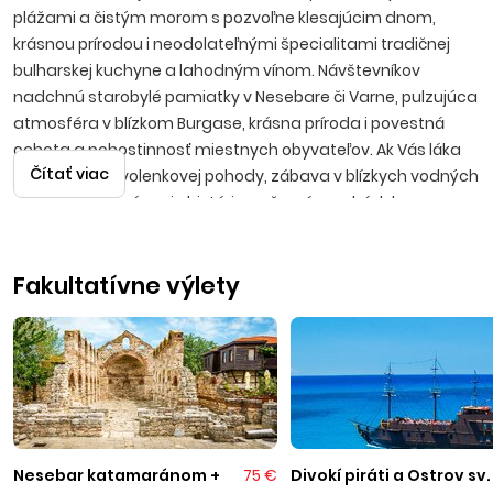
plážami a čistým morom s pozvoľne klesajúcim dnom,
krásnou prírodou i neodolateľnými špecialitami tradičnej
bulharskej kuchyne a lahodným vínom. Návštevníkov
nadchnú starobylé pamiatky v Nesebare či Varne, pulzujúca
atmosféra v blízkom Burgase, krásna príroda i povestná
ochota a pohostinnosť miestnych obyvateľov. Ak Vás láka
Čítať viac
predstava dovolenkovej pohody, zábava v blízkych vodných
parkoch, spoznávanie histórie, večerné prechádzky po
promenádach s možnosťami výhodných nákupov, potom
bude Bulharsko tou správnou voľbou.
Fakultatívne výlety
Kiten
Menšie príjemné stredisko leží v prekrásnom Kitenskom
zálive, približne 60 kilometrov južne od Burgasu.
Návštevníkom učaruje krásnymi piesočnatými plážami
so skalnými útesmi, ktoré si obľúbili i milovníci potápania.
Pláže sú obkolesené množstvom borovicových lesov. K
príjemnej atmosfére Kitenu neodmysliteľne patria plážové
Nesebar katamaránom +
75 €
Divokí piráti a Ostrov sv.