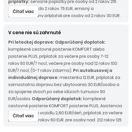
príplatky:
servisné poplatky pre osoby od 2 rokov 215
EUR, pre osoby do 2 rokov 75 EUR, emisný a
Čítať viac
environmentálny príplatok pre osoby od 2 rokov 30 EUR,
palivový príplatok do 45 Eur/os., pobytová taxa pre
osoby od 2 rokov 15 EUR/osoba/pobyt.
Pri
V cene nie sú zahrnuté
autobusovej doprave:
Povinné príplatky:
LUX BUS 190
Pri leteckej doprave:
Odporúčaný doplatok:
EUR/os.
komplexné cestovné poistenie KOMFORT alebo
poistenie PLUS, príplatok za večere pre osoby 7-12
rokov 50 EUR/7 nocí, večere pre osoby nad 12 rokov 100
EUR/7 nocí, (0-7 rokov zdarma).
Pri autobusovej a
individuálnej doprave:
miestenka 12 EUR, príplatok za
samostatnú dopravu bez ubytovania 30 EUR/osoba a
za spojenie dvoch po sebe idúcich turnusov 90
EUR/osoba.
Odporúčaný doplatok:
komplexné
cestovné poistenie KOMFORT poistenie PLUS. Asistencia
k motorovému vozidlu 2,60 EUR/deň, príplatok za večere
Čítať viac
pre osoby 7-12 rokov 60 EUR, pre osoby nad 212 rokov 125
EUR (0-7 rokov zdarma).
Nástupné miesta:
KE, KN - bez