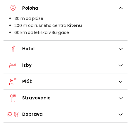
Poloha
30 m od pláže
200 m od rušného centra
Kitenu
60 km od letiska v Burgase
Hotel
Izby
Pláž
Stravovanie
Doprava