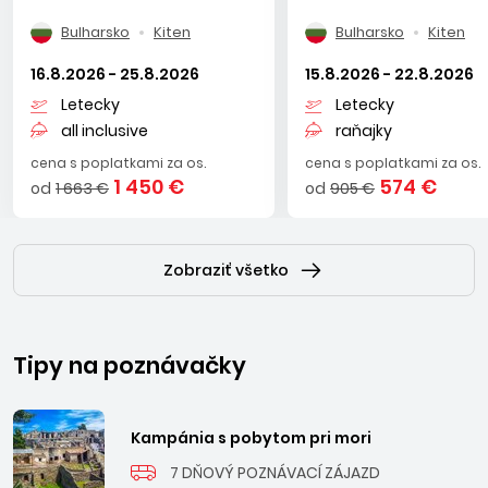
Bulharsko
Kiten
Bulharsko
Kiten
16.8.2026 - 25.8.2026
15.8.2026 - 22.8.2026
Letecky
Letecky
all inclusive
raňajky
cena s poplatkami za os.
cena s poplatkami za os.
1 450 €
574 €
od
1 663 €
od
905 €
Zobraziť všetko
Tipy na poznávačky
Kampánia s pobytom pri mori
7 DŇOVÝ POZNÁVACÍ ZÁJAZD