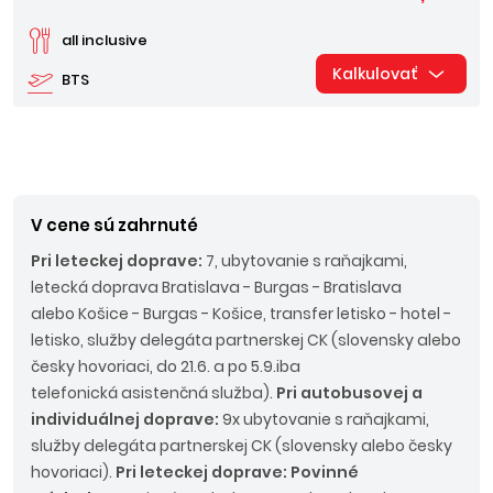
all inclusive
Kalkulovať
BTS
V cene sú zahrnuté
Pri leteckej doprave:
7, ubytovanie s raňajkami,
letecká doprava Bratislava - Burgas - Bratislava
alebo Košice - Burgas - Košice, transfer letisko - hotel -
letisko, služby delegáta partnerskej CK (slovensky alebo
česky hovoriaci, do 21.6. a po 5.9.iba
telefonická asistenčná služba).
Pri autobusovej a
individuálnej doprave:
9x ubytovanie s raňajkami,
služby delegáta partnerskej CK (slovensky alebo česky
hovoriaci).
Pri leteckej doprave: Povinné