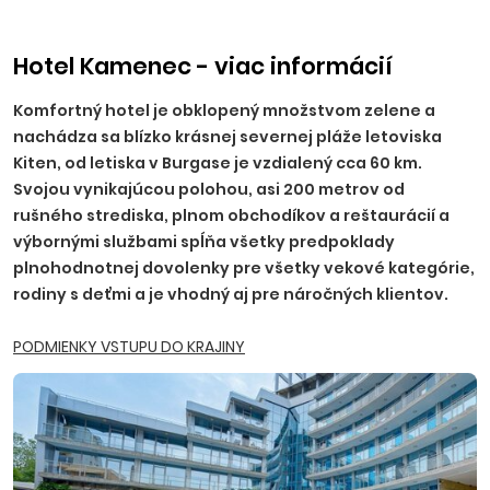
príplatku, NR, TT, NZ, PO - 10 EUR, BA, PN - 15 EUR, TN, NM,
ZH, PP, VT, HE - 20 EUR, RK, MT, LM, MI, BB, ZV, ZA, PB, PU - 25
EUR.
Ostatné príplatky:
trezor na recepcii 2,50 EUR/deň
Hotel Kamenec - viac informácií
(platba na mieste), parkovanie 5,5 EUR/deň.
Komfortný hotel je obklopený množstvom zelene a
nachádza sa blízko krásnej severnej pláže letoviska
Kiten, od letiska v Burgase je vzdialený cca 60 km.
Svojou vynikajúcou polohou, asi 200 metrov od
rušného strediska, plnom obchodíkov a reštaurácií a
výbornými službami spĺňa všetky predpoklady
plnohodnotnej dovolenky pre všetky vekové kategórie,
rodiny s deťmi a je vhodný aj pre náročných klientov.
PODMIENKY VSTUPU DO KRAJINY