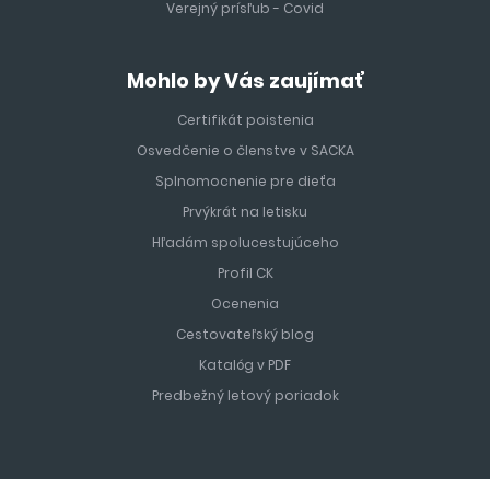
Verejný prísľub - Covid
Mohlo by Vás zaujímať
Certifikát poistenia
Osvedčenie o členstve v SACKA
Splnomocnenie pre dieťa
Prvýkrát na letisku
Hľadám spolucestujúceho
Profil CK
Ocenenia
Cestovateľský blog
Katalóg v PDF
Predbežný letový poriadok