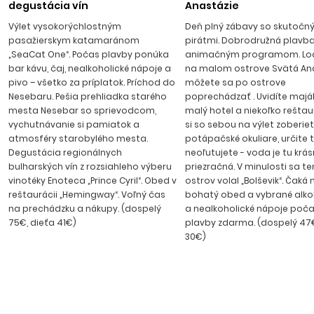
diskotéky, reštaurácie a kaviarničky, v centre strediska sa
degustácia vín
Anastázie
nachádza množstvo obchodov a stánkov so suvenírmi.
Výlet vysokorýchlostným
Deň plný zábavy so skutočn
Transfer z letiska trvá cca 1 hod. 20 min.
pasažierskym katamaránom
pirátmi. Dobrodružná plavba
„SeaCat One“. Počas plavby ponúka
animačným programom. Loď
bar kávu, čaj, nealkoholické nápoje a
na malom ostrove Svätá Ana
pivo – všetko za príplatok. Príchod do
môžete sa po ostrove
Nesebaru. Pešia prehliadka starého
poprechádzať . Uvidíte maják,
mesta Nesebar so sprievodcom,
malý hotel a niekoľko reštaur
vychutnávanie si pamiatok a
si so sebou na výlet zoberie
atmosféry starobylého mesta.
potápačské okuliare, určite 
Degustácia regionálnych
neoľutujete - voda je tu krá
bulharských vín z rozsiahleho výberu
priezračná. V minulosti sa t
vinotéky Enoteca „Prince Cyril“. Obed v
ostrov volal „Bolševik“. Čaká 
reštaurácii „Hemingway“. Voľný čas
bohatý obed a vybrané alko
na prechádzku a nákupy. (dospelý
a nealkoholické nápoje poča
75€, dieťa 41€)
plavby zdarma. (dospelý 47€
30€)