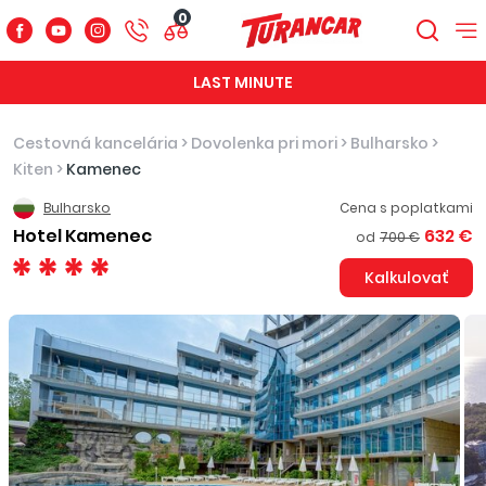
0
LAST MINUTE
Cestovná kancelária
>
Dovolenka pri mori
>
Bulharsko
>
Kiten
>
Kamenec
Bulharsko
Cena s poplatkami
Hotel Kamenec
632 €
od
700 €
Kalkulovať