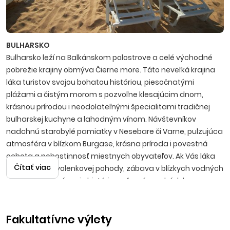
BULHARSKO
Bulharsko leží na Balkánskom polostrove a celé východné
pobrežie krajiny obmýva Čierne more. Táto neveľká krajina
láka turistov svojou bohatou históriou, piesočnatými
plážami a čistým morom s pozvoľne klesajúcim dnom,
krásnou prírodou i neodolateľnými špecialitami tradičnej
bulharskej kuchyne a lahodným vínom. Návštevníkov
nadchnú starobylé pamiatky v Nesebare či Varne, pulzujúca
atmosféra v blízkom Burgase, krásna príroda i povestná
ochota a pohostinnosť miestnych obyvateľov. Ak Vás láka
Čítať viac
predstava dovolenkovej pohody, zábava v blízkych vodných
parkoch, spoznávanie histórie, večerné prechádzky po
promenádach s možnosťami výhodných nákupov, potom
bude Bulharsko tou správnou voľbou.
Fakultatívne výlety