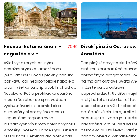
Kitten
Menšie príjemné stredisko leží v prekrásnom Kitenskom
zálive, približne 60 kilometrov južne od Burgasu.
Návštevníkom učaruje krásnymi piesočnatými plážami
so skalnými útesmi, ktoré si obľúbili i milovníci potápania.
Pláže sú obkolesené množstvom borovicových lesov. K
príjemnej atmosfére Kitenu neodmysliteľne patria plážové
Nesebar katamaránom +
75 €
Divokí piráti a Ostrov sv.
diskotéky, reštaurácie a kaviarničky, v centre strediska sa
degustácia vín
Anastázie
nachádza množstvo obchodov a stánkov so suvenírmi.
Výlet vysokorýchlostným
Deň plný zábavy so skutočn
Transfer z letiska trvá cca 1 hod. 20 min.
pasažierskym katamaránom
pirátmi. Dobrodružná plavba
„SeaCat One“. Počas plavby ponúka
animačným programom. Loď
bar kávu, čaj, nealkoholické nápoje a
na malom ostrove Svätá Ana
pivo – všetko za príplatok. Príchod do
môžete sa po ostrove
Nesebaru. Pešia prehliadka starého
poprechádzať . Uvidíte maják,
mesta Nesebar so sprievodcom,
malý hotel a niekoľko reštaur
vychutnávanie si pamiatok a
si so sebou na výlet zoberie
atmosféry starobylého mesta.
potápačské okuliare, určite 
Degustácia regionálnych
neoľutujete - voda je tu krá
bulharských vín z rozsiahleho výberu
priezračná. V minulosti sa t
vinotéky Enoteca „Prince Cyril“. Obed v
ostrov volal „Bolševik“. Čaká 
reštaurácii „Hemingway“. Voľný čas
bohatý obed a vybrané alko