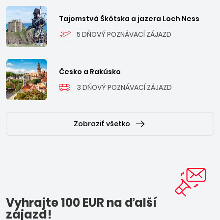
Tajomstvá Škótska a jazera Loch Ness
5 DŇOVÝ POZNÁVACÍ ZÁJAZD
Česko a Rakúsko
3 DŇOVÝ POZNÁVACÍ ZÁJAZD
Zobraziť všetko
Vyhrajte 100 EUR na ďalší
zájazd!