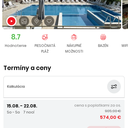
8.7
Hodnotenie
PIESOČNATÁ
NÁKUPNÉ
BAZÉN
WIF
PLÁŽ
MOŽNOSTI
Termíny a ceny
Kalkulácia
15.08. - 22.08.
cena s poplatkami za os.
905,00 €
So - So
7 nocí
574,00 €