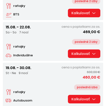
posledné 2 izby
raňajky
Kalkulovať
BTS
15.08. - 22.08.
cena s poplatkami za os.
469,00 €
So - So
7 nocí
posledné 2 izby
raňajky
Kalkulovať
Individuálne
19.08. - 30.08.
cena s poplatkami za os.
600,00 €
St - Ne
9 nocí
460,00 €
posledná izba
raňajky
Kalkulovať
Autobusom