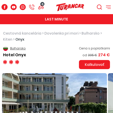
0
LAST MINUTE
Cestovná kancelária
>
Dovolenka pri mori
>
Bulharsko
>
Kiten
>
Onyx
Bulharsko
Cena s poplatkami
Hotel Onyx
274 €
od
395 €
Kalkulovať