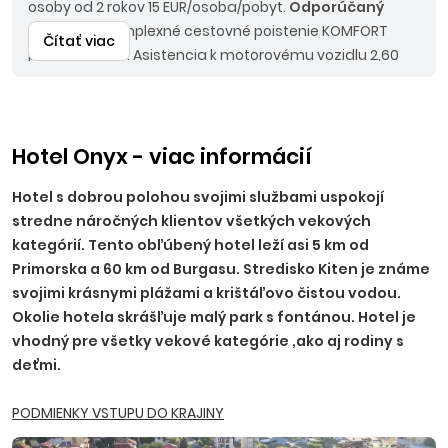
osoby od 2 rokov 15 EUR/osoba/pobyt.
Odporúčaný
doplatok:
komplexné cestovné poistenie KOMFORT
Čítať viac
poistenie PLUS. Asistencia k motorovému vozidlu 2,60
EUR/deň, príplatok za večere pre osoby 7-12 rokov 60 EUR,
pre osoby nad 212 rokov 125 EUR (0-7 rokov
zdarma).
Nástupné miesta:
KE, KN - bez príplatku, NR,
TT, NZ, PO - 10 EUR, BA, PN - 15 EUR, TN, NM, ZH, PP, VT, HE - 20
Hotel Onyx - viac informácií
EUR, RK, MT, LM, MI, BB, ZV, ZA, PB, PU - 25 EUR.
Hotel s dobrou polohou svojimi službami uspokojí
stredne náročných klientov všetkých vekových
Ostatné príplatky:
trezor na recepcii 2,50 EUR/deň
kategórií. Tento obľúbený hotel leží asi 5 km od
(platba na mieste), parkovanie 5,5 EUR/deň.
Primorska a 60 km od Burgasu. Stredisko Kiten je známe
svojimi krásnymi plážami a krištáľovo čistou vodou.
Okolie hotela skrášľuje malý park s fontánou. Hotel je
vhodný pre všetky vekové kategórie ,ako aj rodiny s
deťmi.
PODMIENKY VSTUPU DO KRAJINY