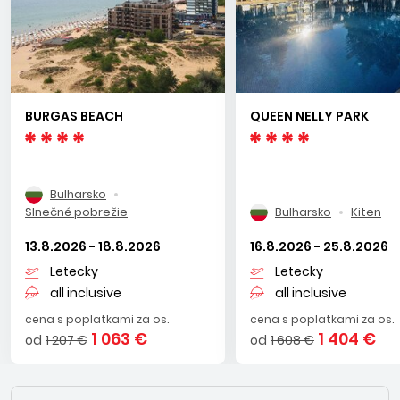
BURGAS BEACH
QUEEN NELLY PARK
Bulharsko
Slnečné pobrežie
Bulharsko
Kiten
13.8.2026 - 18.8.2026
16.8.2026 - 25.8.2026
Letecky
Letecky
all inclusive
all inclusive
cena s poplatkami za os.
cena s poplatkami za os.
1 063 €
1 404 €
od
1 207 €
od
1 608 €