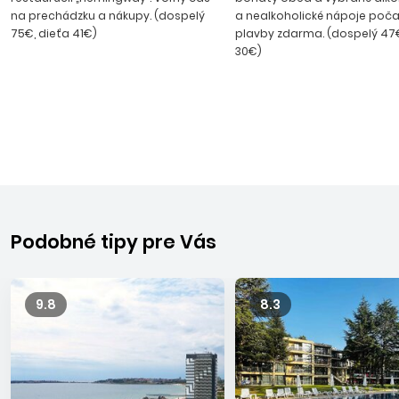
na prechádzku a nákupy. (dospelý
a nealkoholické nápoje poča
75€, dieťa 41€)
plavby zdarma. (dospelý 47€
30€)
Podobné tipy pre Vás
9.8
8.3