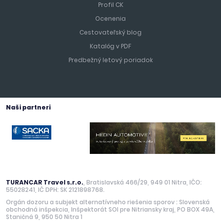
Profil CK
Ocenenia
Cestovateľský blog
Katalóg v PDF
Predbežný letový poriadok
Naši partneri
TURANCAR Travel s.r.o.
, Bratislavská 466/29, 949 01 Nitra, IČO:
55028241, IČ DPH: SK 2121898768.
Orgán dozoru a subjekt alternatívneho riešenia sporov : Slovenská
obchodná inšpekcia, Inšpektorát SOI pre Nitriansky kraj, PO BOX 49A,
Staničná 9, 950 50 Nitra 1