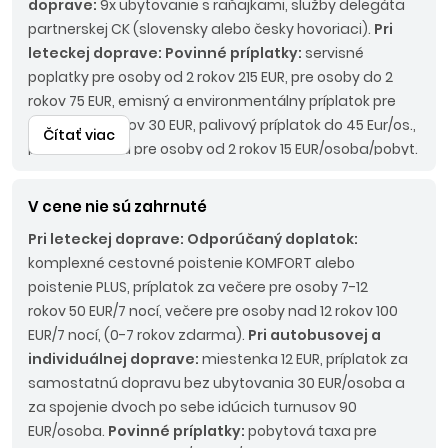
doprave:
9x ubytovanie s raňajkami, služby delegáta
partnerskej CK (slovensky alebo česky hovoriaci).
Pri
leteckej doprave: Povinné príplatky:
servisné
poplatky pre osoby od 2 rokov 215 EUR, pre osoby do 2
rokov 75 EUR, emisný a environmentálny príplatok pre
osoby od 2 rokov 30 EUR, palivový príplatok do 45 Eur/os.,
Čítať viac
pobytová taxa pre osoby od 2 rokov 15 EUR/osoba/pobyt.
Pri autobusovej doprave:
Povinné príplatky:
LUX BUS
190 EUR/os.
V cene nie sú zahrnuté
Pri leteckej doprave:
Odporúčaný doplatok:
komplexné cestovné poistenie KOMFORT alebo
poistenie PLUS, príplatok za večere pre osoby 7-12
rokov 50 EUR/7 nocí, večere pre osoby nad 12 rokov 100
EUR/7 nocí, (0-7 rokov zdarma).
Pri autobusovej a
individuálnej doprave:
miestenka 12 EUR, príplatok za
samostatnú dopravu bez ubytovania 30 EUR/osoba a
za spojenie dvoch po sebe idúcich turnusov 90
EUR/osoba.
Povinné príplatky:
pobytová taxa pre