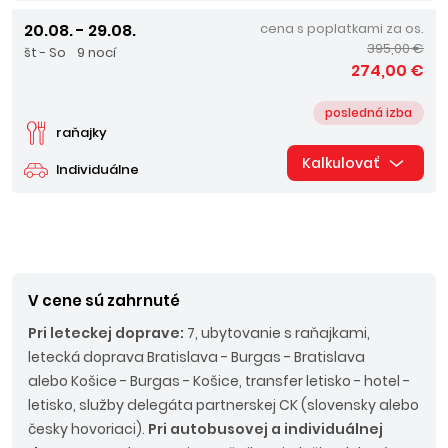
20.08. - 29.08.
cena s poplatkami za os.
395,00 €
št - So
9 nocí
274,00 €
posledná izba
raňajky
Kalkulovať
Individuálne
V cene sú zahrnuté
Pri leteckej doprave:
7, ubytovanie s raňajkami,
letecká doprava Bratislava - Burgas - Bratislava
alebo Košice - Burgas - Košice, transfer letisko - hotel -
letisko, služby delegáta partnerskej CK (slovensky alebo
česky hovoriaci).
Pri autobusovej a individuálnej