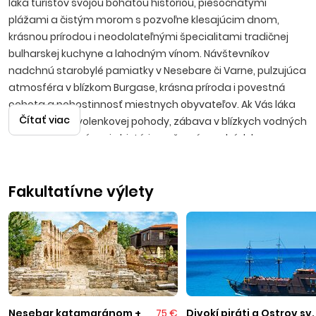
láka turistov svojou bohatou históriou, piesočnatými
plážami a čistým morom s pozvoľne klesajúcim dnom,
krásnou prírodou i neodolateľnými špecialitami tradičnej
bulharskej kuchyne a lahodným vínom. Návštevníkov
nadchnú starobylé pamiatky v Nesebare či Varne, pulzujúca
atmosféra v blízkom Burgase, krásna príroda i povestná
ochota a pohostinnosť miestnych obyvateľov. Ak Vás láka
Čítať viac
predstava dovolenkovej pohody, zábava v blízkych vodných
parkoch, spoznávanie histórie, večerné prechádzky po
promenádach s možnosťami výhodných nákupov, potom
bude Bulharsko tou správnou voľbou.
Fakultatívne výlety
Kiten
Menšie príjemné stredisko leží v prekrásnom Kitenskom
zálive, približne 60 kilometrov južne od Burgasu.
Návštevníkom učaruje krásnymi piesočnatými plážami
so skalnými útesmi, ktoré si obľúbili i milovníci potápania.
Pláže sú obkolesené množstvom borovicových lesov. K
Nesebar katamaránom +
75 €
Divokí piráti a Ostrov sv.