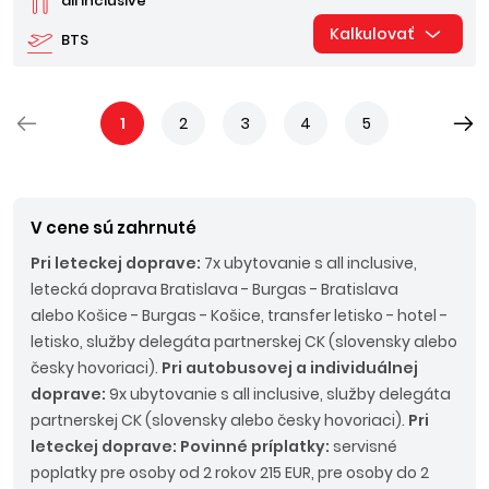
all inclusive
Kalkulovať
BTS
1
2
3
4
5
V cene sú zahrnuté
Pri leteckej doprave:
7x ubytovanie s all inclusive,
letecká doprava Bratislava - Burgas - Bratislava
alebo Košice - Burgas - Košice, transfer letisko - hotel -
letisko, služby delegáta partnerskej CK (slovensky alebo
česky hovoriaci).
Pri autobusovej a individuálnej
doprave:
9x ubytovanie s all inclusive, služby delegáta
partnerskej CK (slovensky alebo česky hovoriaci).
Pri
leteckej doprave: Povinné príplatky:
servisné
poplatky pre osoby od 2 rokov 215 EUR, pre osoby do 2