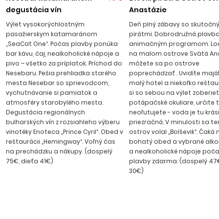
príjemnej atmosfére Kitenu neodmysliteľne patria plážové
degustácia vín
Anastázie
diskotéky, reštaurácie a kaviarničky, v centre strediska sa
Výlet vysokorýchlostným
Deň plný zábavy so skutočn
nachádza množstvo obchodov a stánkov so suvenírmi.
pasažierskym katamaránom
pirátmi. Dobrodružná plavba
Transfer z letiska trvá cca 1 hod. 20 min.
„SeaCat One“. Počas plavby ponúka
animačným programom. Loď
bar kávu, čaj, nealkoholické nápoje a
na malom ostrove Svätá Ana
pivo – všetko za príplatok. Príchod do
môžete sa po ostrove
Nesebaru. Pešia prehliadka starého
poprechádzať . Uvidíte maják,
mesta Nesebar so sprievodcom,
malý hotel a niekoľko reštaur
vychutnávanie si pamiatok a
si so sebou na výlet zoberie
atmosféry starobylého mesta.
potápačské okuliare, určite 
Degustácia regionálnych
neoľutujete - voda je tu krá
bulharských vín z rozsiahleho výberu
priezračná. V minulosti sa t
vinotéky Enoteca „Prince Cyril“. Obed v
ostrov volal „Bolševik“. Čaká 
reštaurácii „Hemingway“. Voľný čas
bohatý obed a vybrané alko
na prechádzku a nákupy. (dospelý
a nealkoholické nápoje poča
75€, dieťa 41€)
plavby zdarma. (dospelý 47€
30€)