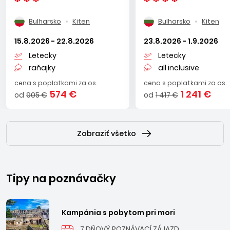
Bulharsko
Kiten
Bulharsko
Kiten
15.8.2026 - 22.8.2026
23.8.2026 - 1.9.2026
Letecky
Letecky
raňajky
all inclusive
cena s poplatkami za os.
cena s poplatkami za os.
574 €
1 241 €
od
905 €
od
1 417 €
Zobraziť všetko
Tipy na poznávačky
Kampánia s pobytom pri mori
7 DŇOVÝ POZNÁVACÍ ZÁJAZD