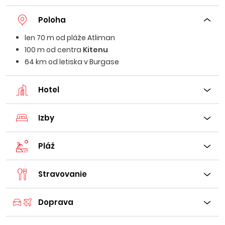
Poloha
len 70 m od pláže Atliman
100 m od centra
Kitenu
64 km od letiska v Burgase
Hotel
Izby
Pláž
Stravovanie
Doprava