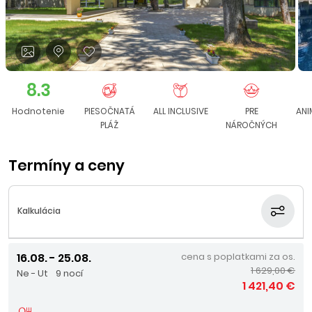
8.3
Hodnotenie
PIESOČNATÁ
ALL INCLUSIVE
PRE
ANI
PLÁŽ
NÁROČNÝCH
Termíny a ceny
Kalkulácia
16.08. - 25.08.
cena s poplatkami za os.
1 629,00 €
Ne - Ut
9 nocí
1 421,40 €