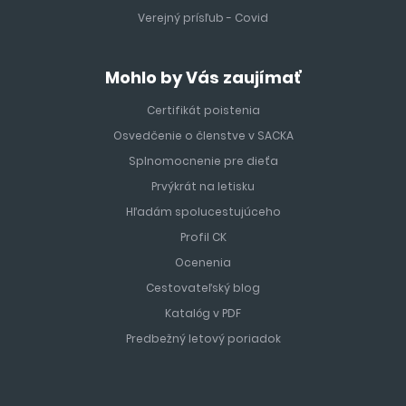
Verejný prísľub - Covid
Mohlo by Vás zaujímať
Certifikát poistenia
Osvedčenie o členstve v SACKA
Splnomocnenie pre dieťa
Prvýkrát na letisku
Hľadám spolucestujúceho
Profil CK
Ocenenia
Cestovateľský blog
Katalóg v PDF
Predbežný letový poriadok