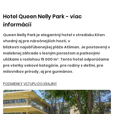
príplatku, NR, TT, NZ, PO - 10 EUR, BA, PN - 15 EUR, TN, NM,
ZH, PP, VT, HE - 20 EUR, RK, MT, LM, MI, BB, ZV, ZA, PB, PU - 25
EUR.
Hotel Queen Nelly Park - viac
informácií
Ostatné príplatky:
trezor na recepcii 2,50 EUR/deň
(platba na mieste), parkovanie 5,5 EUR/deň.
Queen Nelly Park je elegantný hotel v stredisku Kiten
vhodný aj pre náročnejších hostí, v
blízkosti najobľúbenejšej pláže Atliman. Je postavený v
malebnej záhrade s lesným porastom a parkovými
uličkami s rozlohou 15 000 m². Tento hotel odporúčame
pre všetky vekové kategórie, pre rodiny s deťmi, pre
milovníkov prírody, aj pre gurmánov.
PODMIENKY VSTUPU DO KRAJINY