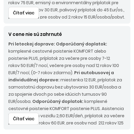
rokov 75 EUR, emisný a environmentálny príplatok pre
osoby od 2 rokov 30 EUR, palivový príplatok do 45 Eur/os.,
Čítať viac
pobytová taxa pre osoby od 2 rokov 15 EUR/osoba/pobyt.
Pri autobusovej doprave:
Povinné príplatky:
LUX BUS
190 EUR/os.
V cene nie sú zahrnuté
Pri leteckej doprave:
Odporúčaný doplatok:
komplexné cestovné poistenie KOMFORT alebo
poistenie PLUS, príplatok za večere pre osoby 7-12
rokov 50 EUR/7 nocí, večere pre osoby nad 12 rokov 100
EUR/7 nocí, (0-7 rokov zdarma).
Pri autobusovej a
individuálnej doprave:
miestenka 12 EUR, príplatok za
samostatnú dopravu bez ubytovania 30 EUR/osoba a
za spojenie dvoch po sebe idúcich turnusov 90
EUR/osoba.
Odporúčaný doplatok:
komplexné
cestovné poistenie KOMFORT poistenie PLUS. Asistencia
k motorovému vozidlu 2,60 EUR/deň, príplatok za večere
Čítať viac
pre osoby 7-12 rokov 60 EUR, pre osoby nad 212 rokov 125
EUR (0-7 rokov zdarma).
Nástupné miesta:
KE, KN - bez