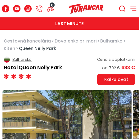
0
LAST MINUTE
Cestovná kancelária
>
Dovolenka pri mori
>
Bulharsko
>
Kiten
>
Queen Nelly Park
Bulharsko
Cena s poplatkami
Hotel Queen Nelly Park
633 €
od
702 €
Kalkulovať