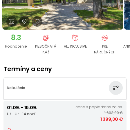
8.3
Hodnotenie
PIESOČNATÁ
ALL INCLUSIVE
PRE
ANI
PLÁŽ
NÁROČNÝCH
Termíny a ceny
Kalkulácia
01.09. - 15.09.
cena s poplatkami za os.
1 603,00 €
Ut - Ut
14 nocí
1 399,30 €