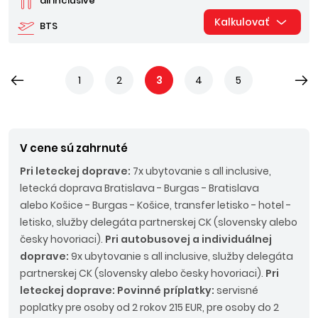
all inclusive
Kalkulovať
BTS
1
2
3
4
5
V cene sú zahrnuté
Pri leteckej doprave:
7x ubytovanie s all inclusive,
letecká doprava Bratislava - Burgas - Bratislava
alebo Košice - Burgas - Košice, transfer letisko - hotel -
letisko, služby delegáta partnerskej CK (slovensky alebo
česky hovoriaci).
Pri autobusovej a individuálnej
doprave:
9x ubytovanie s all inclusive, služby delegáta
partnerskej CK (slovensky alebo česky hovoriaci).
Pri
leteckej doprave: Povinné príplatky:
servisné
poplatky pre osoby od 2 rokov 215 EUR, pre osoby do 2