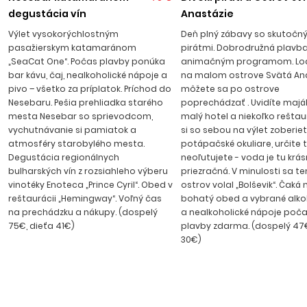
príjemnej atmosfére Kitenu neodmysliteľne patria plážové
degustácia vín
Anastázie
diskotéky, reštaurácie a kaviarničky, v centre strediska sa
Výlet vysokorýchlostným
Deň plný zábavy so skutočn
nachádza množstvo obchodov a stánkov so suvenírmi.
pasažierskym katamaránom
pirátmi. Dobrodružná plavba
Transfer z letiska trvá cca 1 hod. 20 min.
„SeaCat One“. Počas plavby ponúka
animačným programom. Loď
bar kávu, čaj, nealkoholické nápoje a
na malom ostrove Svätá Ana
pivo – všetko za príplatok. Príchod do
môžete sa po ostrove
Nesebaru. Pešia prehliadka starého
poprechádzať . Uvidíte maják,
mesta Nesebar so sprievodcom,
malý hotel a niekoľko reštaur
vychutnávanie si pamiatok a
si so sebou na výlet zoberie
atmosféry starobylého mesta.
potápačské okuliare, určite 
Degustácia regionálnych
neoľutujete - voda je tu krá
bulharských vín z rozsiahleho výberu
priezračná. V minulosti sa t
vinotéky Enoteca „Prince Cyril“. Obed v
ostrov volal „Bolševik“. Čaká 
reštaurácii „Hemingway“. Voľný čas
bohatý obed a vybrané alko
na prechádzku a nákupy. (dospelý
a nealkoholické nápoje poča
75€, dieťa 41€)
plavby zdarma. (dospelý 47€
30€)