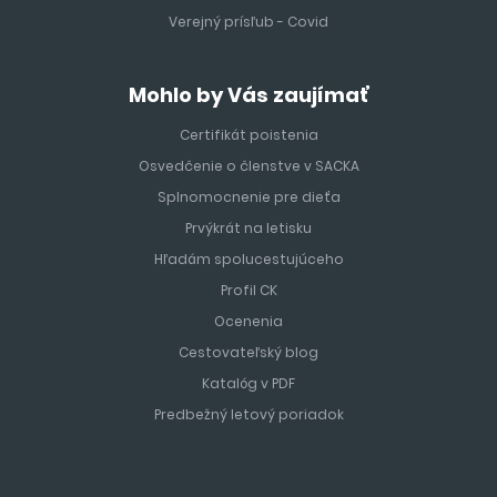
Verejný prísľub - Covid
Mohlo by Vás zaujímať
Certifikát poistenia
Osvedčenie o členstve v SACKA
Splnomocnenie pre dieťa
Prvýkrát na letisku
Hľadám spolucestujúceho
Profil CK
Ocenenia
Cestovateľský blog
Katalóg v PDF
Predbežný letový poriadok