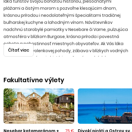
láka turistov svojou bohatou históriou, piesočnatými
plážami a čistým morom s pozvoľne klesajúcim dnom,
krásnou prírodou i neodolateľnými špecialitami tradičnej
bulharskej kuchyne a lahodným vínom. Návštevníkov
nadchnú starobylé pamiatky v Nesebare či Varne, pulzujúca
atmosféra v blízkom Burgase, krásna príroda i povestná
ochota a pohostinnosť miestnych obyvateľov. Ak Vás láka
Čítať viac
predstava dovolenkovej pohody, zábava v blízkych vodných
parkoch, spoznávanie histórie, večerné prechádzky po
promenádach s možnosťami výhodných nákupov, potom
bude Bulharsko tou správnou voľbou.
Fakultatívne výlety
Kiten
Menšie príjemné stredisko leží v prekrásnom Kitenskom
zálive, približne 60 kilometrov južne od Burgasu.
Návštevníkom učaruje krásnymi piesočnatými plážami
so skalnými útesmi, ktoré si obľúbili i milovníci potápania.
Pláže sú obkolesené množstvom borovicových lesov. K
Nesebar katamaránom +
75 €
Divokí piráti a Ostrov sv.