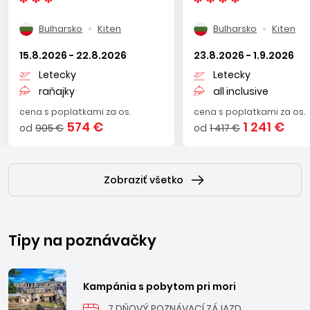
Bulharsko
Kiten
Bulharsko
Kiten
15.8.2026 - 22.8.2026
23.8.2026 - 1.9.2026
Letecky
Letecky
raňajky
all inclusive
cena s poplatkami za os.
cena s poplatkami za os.
574 €
1 241 €
od
905 €
od
1 417 €
Zobraziť všetko
Tipy na poznávačky
Kampánia s pobytom pri mori
7 DŇOVÝ POZNÁVACÍ ZÁJAZD