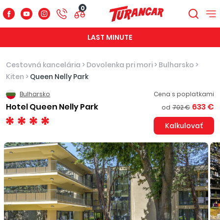
0
LAST MINUTE
Cestovná kancelária
>
Dovolenka pri mori
>
Bulharsko
>
Kiten
>
Queen Nelly Park
Bulharsko
Cena s poplatkami
Hotel Queen Nelly Park
633 €
od
702 €
Kalkulovať