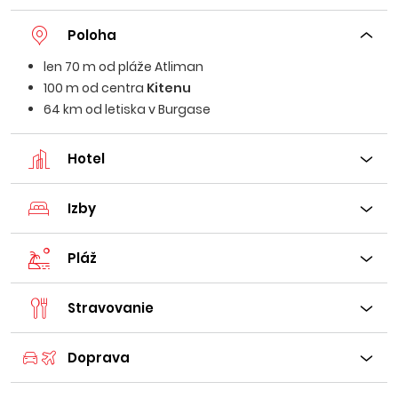
Poloha
len 70 m od pláže Atliman
100 m od centra
Kitenu
64 km od letiska v Burgase
Hotel
Izby
Pláž
Stravovanie
Doprava