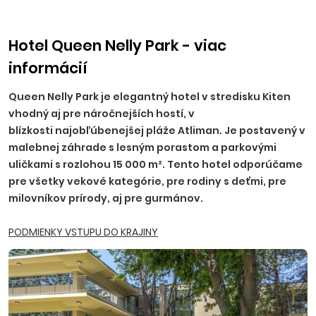
príplatku, NR, TT, NZ, PO - 10 EUR, BA, PN - 15 EUR, TN, NM,
ZH, PP, VT, HE - 20 EUR, RK, MT, LM, MI, BB, ZV, ZA, PB, PU - 25
EUR.
Hotel Queen Nelly Park - viac
informácií
Ostatné príplatky:
trezor na recepcii 2,50 EUR/deň
(platba na mieste), parkovanie 5,5 EUR/deň.
Queen Nelly Park je elegantný hotel v stredisku Kiten
vhodný aj pre náročnejších hostí, v
blízkosti najobľúbenejšej pláže Atliman. Je postavený v
malebnej záhrade s lesným porastom a parkovými
uličkami s rozlohou 15 000 m². Tento hotel odporúčame
pre všetky vekové kategórie, pre rodiny s deťmi, pre
milovníkov prírody, aj pre gurmánov.
PODMIENKY VSTUPU DO KRAJINY