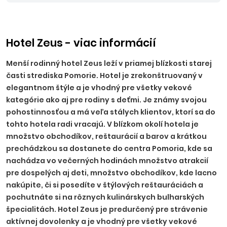
EUR (0-7 rokov zdarma).
Nástupné miesta:
KE, KN - bez
príplatku, NR, TT, NZ, PO - 10 EUR, BA, PN - 15 EUR, TN, NM,
ZH, PP, VT, HE - 20 EUR, RK, MT, LM, MI, BB, ZV, ZA, PB, PU - 25
EUR.
Ostatné príplatky:
trezor na recepcii 2,50 EUR/deň
Hotel Zeus - viac informácií
(platba na mieste), parkovanie 5,5 EUR/deň.
Menší rodinný hotel Zeus leží v priamej blízkosti starej
časti strediska Pomorie. Hotel je zrekonštruovaný v
elegantnom štýle a je vhodný pre všetky vekové
kategórie ako aj pre rodiny s deťmi. Je známy svojou
pohostinnosťou a má veľa stálych klientov, ktorí sa do
tohto hotela radi vracajú. V blízkom okolí hotela je
množstvo obchodíkov, reštaurácií a barov a krátkou
prechádzkou sa dostanete do centra Pomoria, kde sa
nachádza vo večerných hodinách množstvo atrakcií
pre dospelých aj deti, množstvo obchodíkov, kde lacno
nakúpite, či si posedíte v štýlových reštauráciách a
pochutnáte si na rôznych kulinárskych bulharských
špecialitách. Hotel Zeus je predurčený pre strávenie
aktívnej dovolenky a je vhodný pre všetky vekové