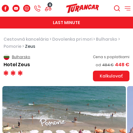
0
LAST MINUTE
Cestovná kancelária
>
Dovolenka pri mori
>
Bulharsko
>
Pomorie
>
Zeus
Bulharsko
Cena s poplatkami
Hotel Zeus
448 €
od
484 €
Kalkulovať