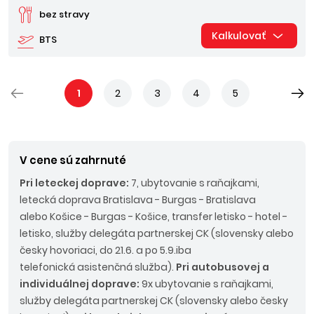
bez stravy
Kalkulovať
BTS
1
2
3
4
5
V cene sú zahrnuté
Pri leteckej doprave:
7, ubytovanie s raňajkami,
letecká doprava Bratislava - Burgas - Bratislava
alebo Košice - Burgas - Košice, transfer letisko - hotel -
letisko, služby delegáta partnerskej CK (slovensky alebo
česky hovoriaci, do 21.6. a po 5.9.iba
telefonická asistenčná služba).
Pri autobusovej a
individuálnej doprave:
9x ubytovanie s raňajkami,
služby delegáta partnerskej CK (slovensky alebo česky