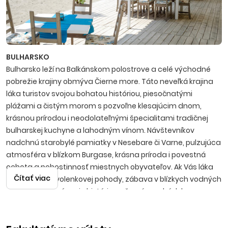
BULHARSKO
Bulharsko leží na Balkánskom polostrove a celé východné
pobrežie krajiny obmýva Čierne more. Táto neveľká krajina
láka turistov svojou bohatou históriou, piesočnatými
plážami a čistým morom s pozvoľne klesajúcim dnom,
krásnou prírodou i neodolateľnými špecialitami tradičnej
bulharskej kuchyne a lahodným vínom. Návštevníkov
nadchnú starobylé pamiatky v Nesebare či Varne, pulzujúca
atmosféra v blízkom Burgase, krásna príroda i povestná
ochota a pohostinnosť miestnych obyvateľov. Ak Vás láka
Čítať viac
predstava dovolenkovej pohody, zábava v blízkych vodných
parkoch, spoznávanie histórie, večerné prechádzky po
promenádach s možnosťami výhodných nákupov, potom
bude Bulharsko tou správnou voľbou.