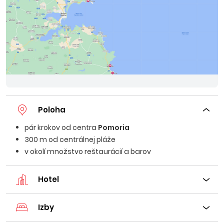
Poloha
pár krokov od centra
Pomoria
300 m od centrálnej pláže
v okolí množstvo reštaurácií a barov
Hotel
Izby