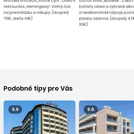
vinotéky Enoteca „Prince Cyril“. Obed v
ostrov volal „Bolševik“. Čaká 
reštaurácii „Hemingway“. Voľný čas
bohatý obed a vybrané alko
na prechádzku a nákupy. (dospelý
a nealkoholické nápoje poča
75€, dieťa 41€)
plavby zdarma. (dospelý 47€
30€)
Podobné tipy pre Vás
9.9
9.8