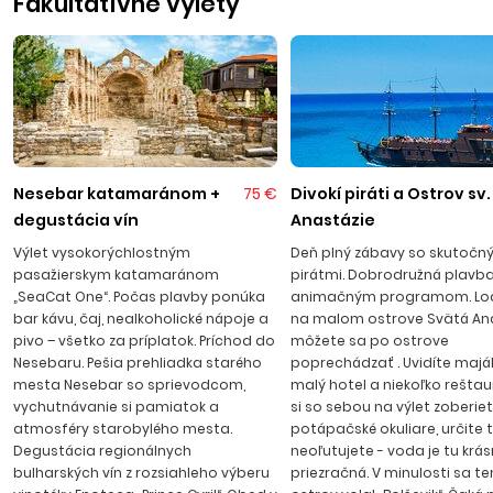
Fakultatívne výlety
Pomorie
Časť pobrežia na skalnatom polostrove v Čiernom mori
približne 20 kilometrov severovýchodne od Burgasu. Založili
ho v 4. storočí pred n.l. presídlenci zo starovekej Appollónie
pri veľkej lagúne Pomorského jazera. Pomorie je známe
liečivým limanovým bahnom a lúhom z dna jazera,
Nesebar katamaránom +
75 €
Divokí piráti a Ostrov sv.
najväčším liečebným ústavom na Balkánskom polostrove
degustácia vín
Anastázie
i výrobou koňakov Pomorie. V neďalekých solivaroch sa
Výlet vysokorýchlostným
Deň plný zábavy so skutočn
získava soľ odparovaním morskej vody. Pláže majú jemný
pasažierskym katamaránom
pirátmi. Dobrodružná plavba
piesok vhodný pre rodiny s deťmi a pozvoľný vstup do
„SeaCat One“. Počas plavby ponúka
animačným programom. Loď
mora. Nájdete tu veľa možností zábavy – kolotoče pre deti,
bar kávu, čaj, nealkoholické nápoje a
na malom ostrove Svätá Ana
pivo – všetko za príplatok. Príchod do
môžete sa po ostrove
vodné športy, požičovňu kolieskových korčúľ, motocyklov,
Nesebaru. Pešia prehliadka starého
poprechádzať . Uvidíte maják,
bicyklov. Transfer z letiska do Pomoria trvá cca 30 minút.
mesta Nesebar so sprievodcom,
malý hotel a niekoľko reštaur
vychutnávanie si pamiatok a
si so sebou na výlet zoberie
atmosféry starobylého mesta.
potápačské okuliare, určite 
Degustácia regionálnych
neoľutujete - voda je tu krá
bulharských vín z rozsiahleho výberu
priezračná. V minulosti sa t