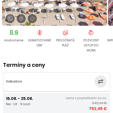
8.9
Hodnotenie
KLIMATIZOVANÉ
PIESOČNATÁ
POZVOĽNÝ
WIF
IZBY
PLÁŽ
VSTUP DO
MORA
Termíny a ceny
Kalkulácia
16.08. - 25.08.
cena s poplatkami za os.
842,00 €
Ne - Ut
9 nocí
752,45 €