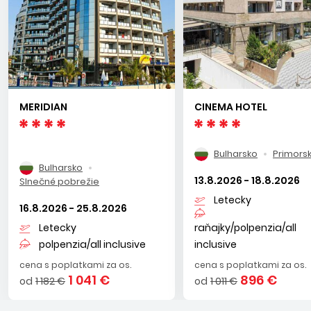
MERIDIAN
CINEMA HOTEL
Bulharsko
Primors
Bulharsko
13.8.2026 - 18.8.2026
Slnečné pobrežie
Letecky
16.8.2026 - 25.8.2026
Letecky
raňajky/polpenzia/all
polpenzia/all inclusive
inclusive
cena s poplatkami za os.
cena s poplatkami za os.
1 041 €
896 €
od
1 182 €
od
1 011 €