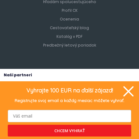
Hľadám spolucestujúceho
Profil CK
Ocenenia
Cestovateľský blog
Katalóg v PDF
Predbežný letový poriadok
Naši partneri
Vyhrajte 100 EUR na ďalší zájazd!
Registrujte svoj email a každý mesiac môžete vyhrať.
TURANCAR Travel s.r.o.
, Bratislavská 466/29, 949 01 Nitra, IČO:
55028241, IČ DPH: SK 2121898768.
CHCEM VYHRAŤ
Orgán dozoru a subjekt alternatívneho riešenia sporov : Slovenská