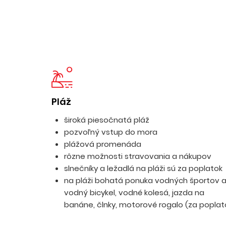
Pláž
široká piesočnatá pláž
pozvoľný vstup do mora
plážová promenáda
rôzne možnosti stravovania a nákupov
slnečníky a ležadlá na pláži sú za poplatok
na pláži bohatá ponuka vodných športov 
vodný bicykel, vodné kolesá, jazda na
banáne, člnky, motorové rogalo (za poplat