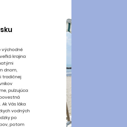
isku
lé východné
eľká krajina
čnatými
im dnom,
 tradičnej
vníkov
ne, pulzujúca
i povestná
 Ak Vás láka
ízkych vodných
ádzky po
pov, potom