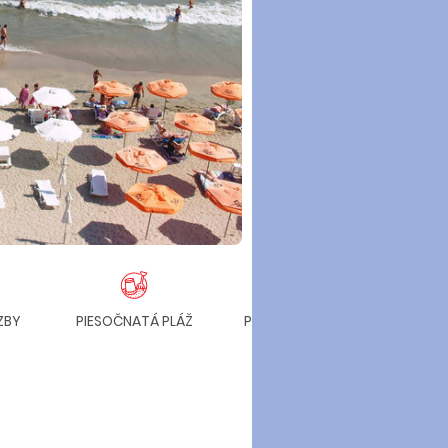
ZBY
PIESOČNATÁ PLÁŽ
POZVOĽNÝ VSTUP DO
MORA