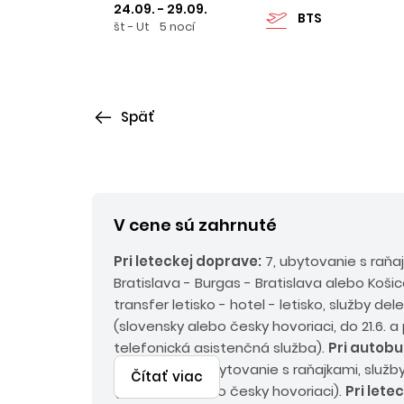
24.09. - 29.09.
BTS
št - Ut
5 nocí
Späť
V cene sú zahrnuté
Pri leteckej doprave:
7, ubytovanie s raňa
Bratislava - Burgas - Bratislava alebo Košic
transfer letisko - hotel - letisko, služby de
(slovensky alebo česky hovoriaci, do 21.6. a 
telefonická asistenčná služba).
Pri autobu
doprave:
9x ubytovanie s raňajkami, služb
Čítať viac
(slovensky alebo česky hovoriaci).
Pri lete