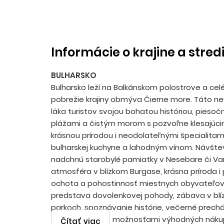
Informácie o krajine a stred
BULHARSKO
Bulharsko leží na Balkánskom polostrove a ce
pobrežie krajiny obmýva Čierne more. Táto nev
láka turistov svojou bohatou históriou, pieso
plážami a čistým morom s pozvoľne klesajúc
krásnou prírodou i neodolateľnými špecialitami
bulharskej kuchyne a lahodným vínom. Návšte
nadchnú starobylé pamiatky v Nesebare či Var
atmosféra v blízkom Burgase, krásna príroda 
ochota a pohostinnosť miestnych obyvateľov.
predstava dovolenkovej pohody, zábava v bl
parkoch, spoznávanie histórie, večerné prech
promenádach s možnosťami výhodných náku
Čítať viac