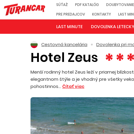
SÚŤAŽ
PDF KATALÓG
DOUBYTOVANIE
PRE PREDAJCOV
KONTAKTY
LAST MI
LAST MINUTE
DOVOLENKA LETECK
Cestovná kancelária
Dovolenka pri mo
Hotel Zeus
Menší rodinný hotel Zeus leží v priamej blízkos
elegantnom štýle a je vhodný pre všetky vekov
pohostinnos...
Čítať viac