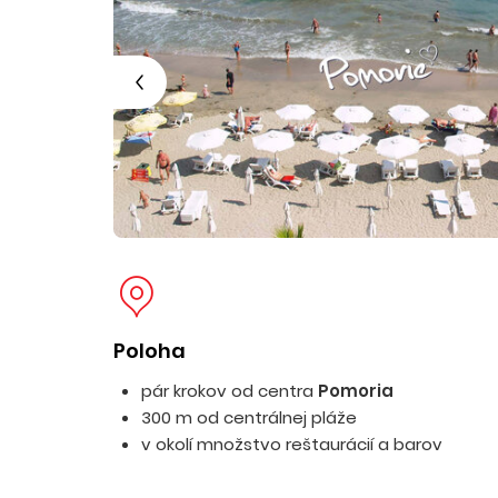
Poloha
pár krokov od centra
Pomoria
300 m od centrálnej pláže
v okolí množstvo reštaurácií a barov