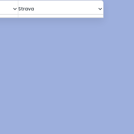
Strava
a s poplatkami za os.
564,00 €
Kalkulovať
516,15 €
a s poplatkami za os.
607,00 €
Kalkulovať
552,70 €
a s poplatkami za os.
500,00 €
Kalkulovať
461,75 €
a s poplatkami za os.
544,00 €
Kalkulovať
499,15 €
a s poplatkami za os.