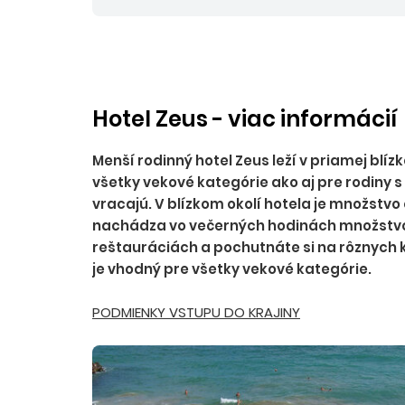
príplatky:
servisné poplatky pre osoby od 2
do 2 rokov 75 EUR, emisný a environmentál
2 rokov 30 EUR, palivový príplatok do 45 Eu
osoby od 2 rokov 15 EUR/osoba/pobyt.
Pri
autobusovej doprave:
Povinné príplatky
Hotel Zeus - viac informácií
Menší rodinný hotel Zeus leží v priamej blíz
všetky vekové kategórie ako aj pre rodiny s
vracajú. V blízkom okolí hotela je množstv
nachádza vo večerných hodinách množstvo at
reštauráciách a pochutnáte si na rôznych k
je vhodný pre všetky vekové kategórie.
PODMIENKY VSTUPU DO KRAJINY