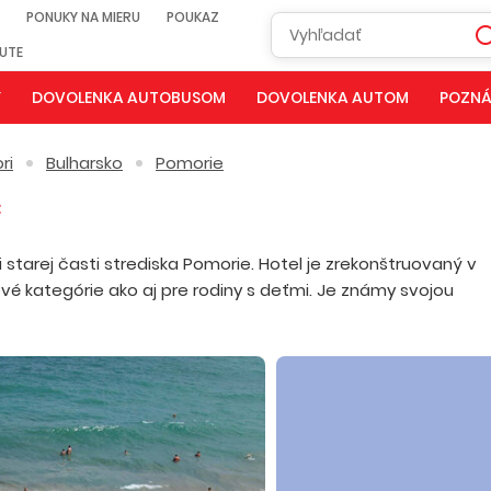
PONUKY NA MIERU
POUKAZ
NUTE
Y
DOVOLENKA AUTOBUSOM
DOVOLENKA AUTOM
POZNÁ
ri
Bulharsko
Pomorie
ti starej časti strediska Pomorie. Hotel je zrekonštruovaný v
é kategórie ako aj pre rodiny s deťmi. Je známy svojou