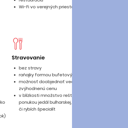
Wi-Fi vo verejných priestoroch zdarma
Stravovanie
D
bez stravy
raňajky formou bufetových stolov
možnosť doobjednať večere za príplatok, za
zvýhodnenú cenu
v blízkosti množstvo reštaurácií so širokou
ako
ponukou jedál bulharskej, talianskej kuchyne,
či rybích špecialít
ok)