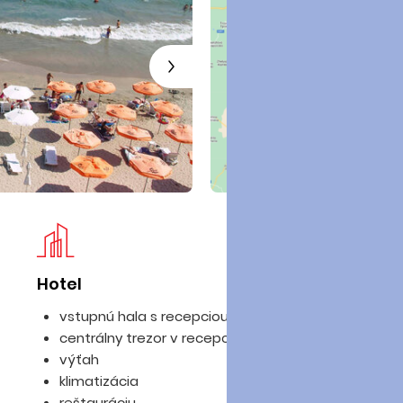
Hotel
Iz
vstupnú hala s recepciou
centrálny trezor v recepcii (za poplatok)
výťah
klimatizácia
reštauráciu