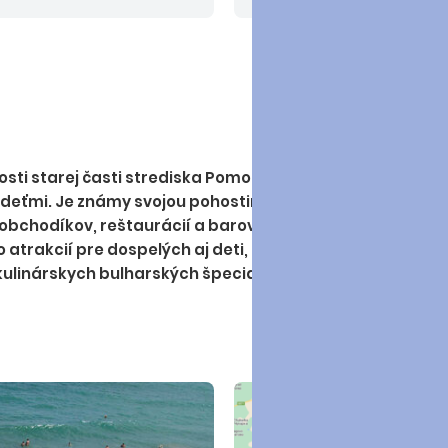
 rokov 215 EUR, pre osoby
cestovné poistenie KOMFO
ny príplatok pre osoby od
motorovému vozidlu 2,60 
r/os., pobytová taxa pre
12 rokov 60 EUR, pre osob
zdarma).
Nástupné mies
:
LUX BUS 190 EUR/os.
EUR, BA, PN - 15 EUR, TN, NM
ZV, ZA, PB, PU - 25 EUR.
Os
EUR/deň (platba na miest
kosti starej časti strediska Pomorie. Hotel je zrekonštru
 deťmi. Je známy svojou pohostinnosťou a má veľa stálych
o obchodíkov, reštaurácií a barov a krátkou prechádzko
rakcií pre dospelých aj deti, množstvo obchodíkov, kde
ulinárskych bulharských špecialitách. Hotel Zeus je pre