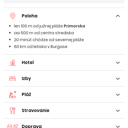
Poloha
len 100 m od južnej pláže
Primorska
asi 500 m od centra strediska
20 minút chôdze od severnej pláže
60 km od letiska v Burgase
Hotel
Izby
Pláž
Stravovanie
Doprava