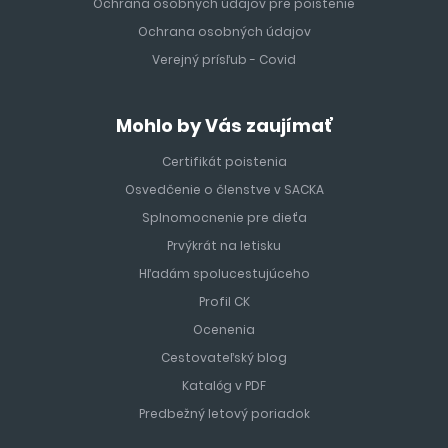
Ochrana osobných údajov pre poistenie
Ochrana osobných údajov
Verejný prísľub - Covid
Mohlo by Vás zaujímať
Certifikát poistenia
Osvedčenie o členstve v SACKA
Splnomocnenie pre dieťa
Prvýkrát na letisku
Hľadám spolucestujúceho
Profil CK
Ocenenia
Cestovateľský blog
Katalóg v PDF
Predbežný letový poriadok