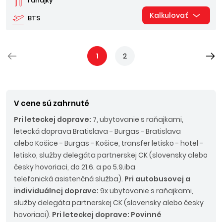
raňajky
Kalkulovať
BTS
1
2
V cene sú zahrnuté
Pri leteckej doprave:
7, ubytovanie s raňajkami,
letecká doprava Bratislava - Burgas - Bratislava
alebo Košice - Burgas - Košice, transfer letisko - hotel -
letisko, služby delegáta partnerskej CK (slovensky alebo
česky hovoriaci, do 21.6. a po 5.9.iba
telefonická asistenčná služba).
Pri autobusovej a
individuálnej doprave:
9x ubytovanie s raňajkami,
služby delegáta partnerskej CK (slovensky alebo česky
hovoriaci).
Pri leteckej doprave: Povinné