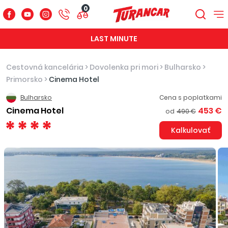
0
LAST MINUTE
Cestovná kancelária
>
Dovolenka pri mori
>
Bulharsko
>
Primorsko
>
Cinema Hotel
Bulharsko
Cena s poplatkami
Cinema Hotel
453 €
od
490 €
Kalkulovať