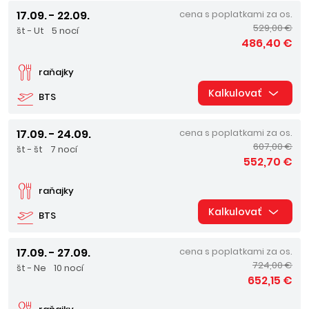
17.09. - 22.09.
cena s poplatkami za os.
529,00 €
št - Ut
5 nocí
486,40 €
raňajky
Kalkulovať
BTS
17.09. - 24.09.
cena s poplatkami za os.
607,00 €
št - št
7 nocí
552,70 €
raňajky
Kalkulovať
BTS
17.09. - 27.09.
cena s poplatkami za os.
724,00 €
št - Ne
10 nocí
652,15 €