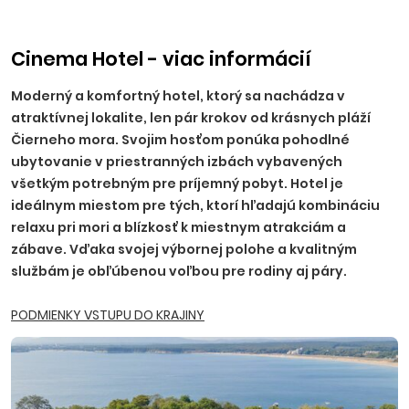
príplatku, NR, TT, NZ, PO - 10 EUR, BA, PN - 15 EUR, TN, NM,
ZH, PP, VT, HE - 20 EUR, RK, MT, LM, MI, BB, ZV, ZA, PB, PU - 25
EUR.
Ostatné príplatky:
trezor na recepcii 2,50 EUR/deň
Cinema Hotel - viac informácií
(platba na mieste), parkovanie 5,5 EUR/deň.
Moderný a komfortný hotel, ktorý sa nachádza v
atraktívnej lokalite, len pár krokov od krásnych pláží
Čierneho mora. Svojim hosťom ponúka pohodlné
ubytovanie v priestranných izbách vybavených
všetkým potrebným pre príjemný pobyt. Hotel je
ideálnym miestom pre tých, ktorí hľadajú kombináciu
relaxu pri mori a blízkosť k miestnym atrakciám a
zábave. Vďaka svojej výbornej polohe a kvalitným
službám je obľúbenou voľbou pre rodiny aj páry.
PODMIENKY VSTUPU DO KRAJINY