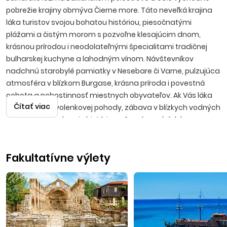
pobrežie krajiny obmýva Čierne more. Táto neveľká krajina
láka turistov svojou bohatou históriou, piesočnatými
plážami a čistým morom s pozvoľne klesajúcim dnom,
krásnou prírodou i neodolateľnými špecialitami tradičnej
bulharskej kuchyne a lahodným vínom. Návštevníkov
nadchnú starobylé pamiatky v Nesebare či Varne, pulzujúca
atmosféra v blízkom Burgase, krásna príroda i povestná
ochota a pohostinnosť miestnych obyvateľov. Ak Vás láka
Čítať viac
predstava dovolenkovej pohody, zábava v blízkych vodných
parkoch, spoznávanie histórie, večerné prechádzky po
promenádach s možnosťami výhodných nákupov, potom
bude Bulharsko tou správnou voľbou.
Fakultatívne výlety
Primorsko
Príjemné letovisko patrí k najvyhľadávanejším na pobreží
Čierneho mora, nachádza sa približne 50 km južne
od Burgasu. Dnešné mestečko vzniklo z rybárskej osady a v
súčasnosti je charakteristické svojou príjemnou originálnou
atmosférou, ktorú vytvárajú štýlové reštaurácie, útulné