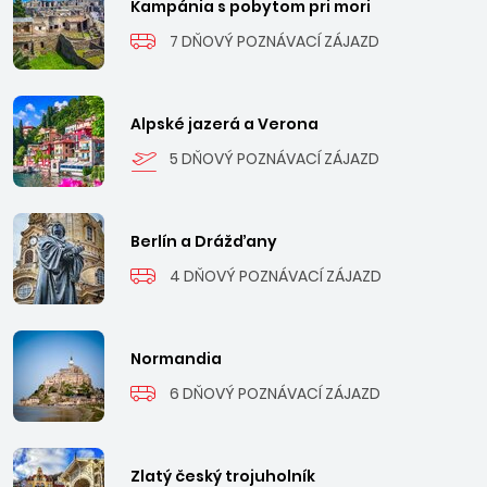
Kampánia s pobytom pri mori
7 DŇOVÝ POZNÁVACÍ ZÁJAZD
Alpské jazerá a Verona
5 DŇOVÝ POZNÁVACÍ ZÁJAZD
Berlín a Drážďany
4 DŇOVÝ POZNÁVACÍ ZÁJAZD
Normandia
6 DŇOVÝ POZNÁVACÍ ZÁJAZD
Zlatý český trojuholník