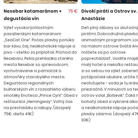
kaviarničky a vinárničky. Letovisko s dvomi nádhernými
plážami s jemným pieskom obmýva čisté more. Severná
Nesebar katamaránom +
75 €
Divokí piráti a Ostrov sv.
pláž poskytuje viac súkromia a je menej zaľudnená, južná
degustácia vín
Anastázie
pláž poskytuje zasa väčšie množstvo výberu vodných
Výlet vysokorýchlostným
Deň plný zábavy so skutočn
športov a atrakcií vrátane šmykľaviek pre deti a tenisové
pasažierskym katamaránom
pirátmi. Dobrodružná plavba
kurty. Akvapark určite splní priania detí i dospelých.
„SeaCat One“. Počas plavby ponúka
animačným programom. Loď
Primorsko je držiteľom medzinárodného ocenenia „Modrá
bar kávu, čaj, nealkoholické nápoje a
na malom ostrove Svätá Ana
pivo – všetko za príplatok. Príchod do
môžete sa po ostrove
zástava” za čistotu prírodného prostredia. Transfer z letiska
Nesebaru. Pešia prehliadka starého
poprechádzať . Uvidíte maják,
v Burgase trvá asi 60 min.
mesta Nesebar so sprievodcom,
malý hotel a niekoľko reštaur
vychutnávanie si pamiatok a
si so sebou na výlet zoberie
atmosféry starobylého mesta.
potápačské okuliare, určite 
Degustácia regionálnych
neoľutujete - voda je tu krá
bulharských vín z rozsiahleho výberu
priezračná. V minulosti sa t
vinotéky Enoteca „Prince Cyril“. Obed v
ostrov volal „Bolševik“. Čaká 
reštaurácii „Hemingway“. Voľný čas
bohatý obed a vybrané alko
na prechádzku a nákupy. (dospelý
a nealkoholické nápoje poča
75€, dieťa 41€)
plavby zdarma. (dospelý 47€
30€)