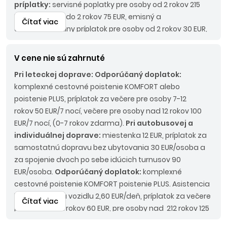
príplatky:
servisné poplatky pre osoby od 2 rokov 215
EUR, pre osoby do 2 rokov 75 EUR, emisný a
Čítať viac
environmentálny príplatok pre osoby od 2 rokov 30 EUR,
palivový príplatok do 45 Eur/os., pobytová taxa pre
osoby od 2 rokov 15 EUR/osoba/pobyt.
Pri
V cene nie sú zahrnuté
autobusovej doprave:
Povinné príplatky:
LUX BUS 190
Pri leteckej doprave:
Odporúčaný doplatok:
EUR/os.
komplexné cestovné poistenie KOMFORT alebo
poistenie PLUS, príplatok za večere pre osoby 7-12
rokov 50 EUR/7 nocí, večere pre osoby nad 12 rokov 100
EUR/7 nocí, (0-7 rokov zdarma).
Pri autobusovej a
individuálnej doprave:
miestenka 12 EUR, príplatok za
samostatnú dopravu bez ubytovania 30 EUR/osoba a
za spojenie dvoch po sebe idúcich turnusov 90
EUR/osoba.
Odporúčaný doplatok:
komplexné
cestovné poistenie KOMFORT poistenie PLUS. Asistencia
k motorovému vozidlu 2,60 EUR/deň, príplatok za večere
Čítať viac
pre osoby 7-12 rokov 60 EUR, pre osoby nad 212 rokov 125
EUR (0-7 rokov zdarma).
Nástupné miesta:
KE, KN - bez