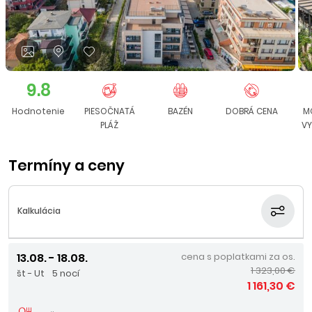
9.8
Hodnotenie
PIESOČNATÁ
BAZÉN
DOBRÁ CENA
M
PLÁŽ
VY
Termíny a ceny
Kalkulácia
13.08. - 18.08.
cena s poplatkami za os.
1 323,00 €
št - Ut
5 nocí
1 161,30 €