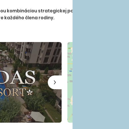
EUR/deň (platba na miest
kombináciou strategickej polohy, inovatívnych riešení 
e každého člena rodiny.