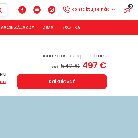
0
Kontaktujte nás
VACIE ZÁJAZDY
ZIMA
EXOTIKA
cena za osobu s poplatkami
497 €
542 €
od
éru
Kalkulovať
iac