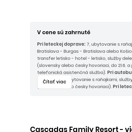
V cene sú zahrnuté
Pri leteckej doprave:
7, ubytovanie s raňa
Bratislava - Burgas - Bratislava alebo Košic
transfer letisko - hotel - letisko, služby de
(slovensky alebo česky hovoriaci, do 21.6. a 
telefonická asistenčná služba).
Pri autobu
doprave:
9x ubytovanie s raňajkami, služb
Čítať viac
(slovensky alebo česky hovoriaci).
Pri lete
príplatky:
servisné poplatky pre osoby od 2
do 2 rokov 75 EUR, emisný a environmentál
2 rokov 30 EUR, palivový príplatok do 45 Eu
osoby od 2 rokov 15 EUR/osoba/pobyt.
Pri
autobusovej doprave:
Povinné príplatky
Cascadas Family Resort - vi