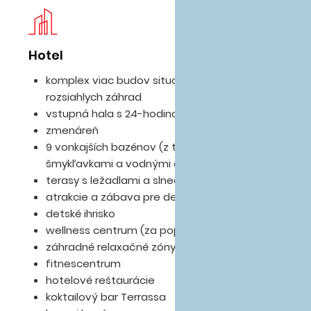
Hotel
Iz
komplex viac budov situovaných uprostred
rozsiahlych záhrad
vstupná hala s 24-hodinovou recepciou
zmenáreň
9 vonkajších bazénov (z toho 2 detské so
šmykľavkami a vodnými atrakciami)
terasy s ležadlami a slnečníkmi zdarma
atrakcie a zábava pre deti
detské ihrisko
wellness centrum (za poplatok)
záhradné relaxačné zóny
fitnescentrum
hotelové reštaurácie
koktailový bar Terrassa