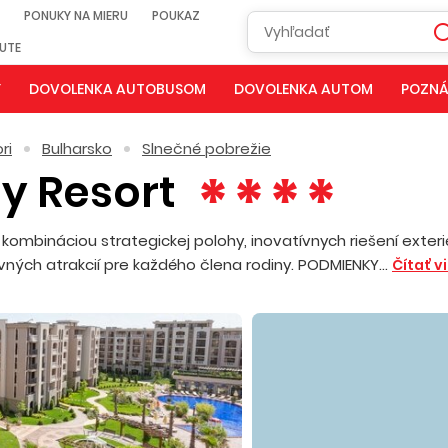
PONUKY NA MIERU
POUKAZ
NUTE
Y
DOVOLENKA AUTOBUSOM
DOVOLENKA AUTOM
POZNÁ
ri
Bulharsko
Slnečné pobrežie
y Resort
mbináciou strategickej polohy, inovatívnych riešení exteri
vných atrakcií pre každého člena rodiny. PODMIENKY...
Čítať v