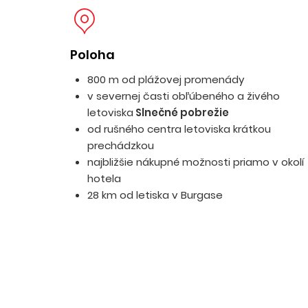
Poloha
800 m od plážovej promenády
v severnej časti obľúbeného a živého
letoviska
Slnečné pobrežie
od rušného centra letoviska krátkou
prechádzkou
najbližšie nákupné možnosti priamo v okolí
hotela
28 km od letiska v Burgase