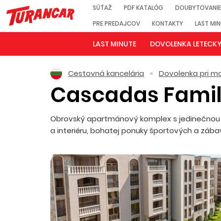
SÚŤAŽ
PDF KATALÓG
DOUBYTOVANIE
PRE PREDAJCOV
KONTAKTY
LAST MI
LAST MINUTE
DOVOLENKA LETECK
Cestovná kancelária
Dovolenka pri mo
Cascadas Famil
Obrovský apartmánový komplex s jedinečnou ko
a interiéru, bohatej ponuky športových a zába