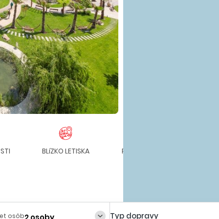
STI
BLíZKO LETISKA
PRE RODINY S DEŤMI
Typ dopravy
et osôb
2 osoby