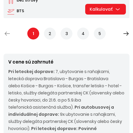
bez stravy
Kalkulovať
BTS
1
2
3
4
5
V cene sú zahrnuté
Pri leteckej doprave:
7, ubytovanie s raňajkami,
letecká doprava Bratislava - Burgas - Bratislava
alebo Košice - Burgas - Košice, transfer letisko - hotel -
letisko, služby delegáta partnerskej CK (slovensky alebo
česky hovoriaci, do 21.6. a po 5.9.iba
telefonická asistenčná služba).
Pri autobusovej a
individuálnej doprave:
9x ubytovanie s raňajkami,
služby delegáta partnerskej CK (slovensky alebo česky
hovoriaci).
Pri leteckej doprave: Povinné