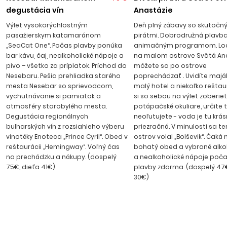
zahrať si plážový volejbal alebo si požičať bicykel a vybrať sa
degustácia vín
Anastázie
na výlet do blízkeho okolia. Piesočnatá pláž s pozvoľným
Výlet vysokorýchlostným
Deň plný zábavy so skutočn
vstupom je dlhá takmer 8 kilometrov a je držiteľom
pasažierskym katamaránom
pirátmi. Dobrodružná plavba
medzinárodného ocenenia „Modrá zástava“ za čistotu
„SeaCat One“. Počas plavby ponúka
animačným programom. Loď
mora, pláže a prírodného prostredia. V stredisku je rušná
bar kávu, čaj, nealkoholické nápoje a
na malom ostrove Svätá Ana
pivo – všetko za príplatok. Príchod do
môžete sa po ostrove
pobrežná promenáda s množstvom reštaurácií
Nesebaru. Pešia prehliadka starého
poprechádzať . Uvidíte maják,
ponúkajúcich bulharskú či medzinárodnú kuchyňu, bary,
mesta Nesebar so sprievodcom,
malý hotel a niekoľko reštaur
kaviarne a diskotéky, v ktorých sa môžete zabaviť do
vychutnávanie si pamiatok a
si so sebou na výlet zoberie
neskorých večerných hodín. Transfer z letiska na Slnečné
atmosféry starobylého mesta.
potápačské okuliare, určite 
pobrežie trvá cca 50 minút.
Degustácia regionálnych
neoľutujete - voda je tu krá
bulharských vín z rozsiahleho výberu
priezračná. V minulosti sa t
vinotéky Enoteca „Prince Cyril“. Obed v
ostrov volal „Bolševik“. Čaká 
reštaurácii „Hemingway“. Voľný čas
bohatý obed a vybrané alko
na prechádzku a nákupy. (dospelý
a nealkoholické nápoje poča
75€, dieťa 41€)
plavby zdarma. (dospelý 47€
30€)