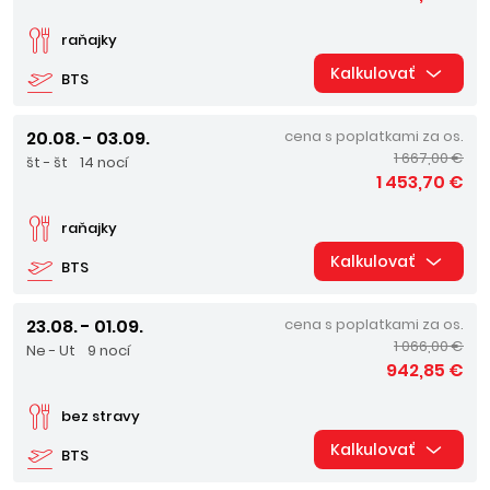
raňajky
Kalkulovať
BTS
20.08. - 03.09.
cena s poplatkami za os.
1 667,00 €
št - št
14 nocí
1 453,70 €
raňajky
Kalkulovať
BTS
23.08. - 01.09.
cena s poplatkami za os.
1 066,00 €
Ne - Ut
9 nocí
942,85 €
bez stravy
Kalkulovať
BTS