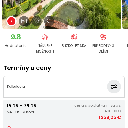
9.8
Hodnotenie
NÁKUPNÉ
BLíZKO LETISKA
PRE RODINY S
MOŽNOSTI
DEŤMI
Termíny a ceny
Kalkulácia
16.08. - 25.08.
cena s poplatkami za os.
1 438,00 €
Ne - Ut
9 nocí
1 259,05 €