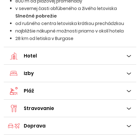
800 m od plážovej promenády
v severnej časti obľúbeného a živého letoviska
Slnečné pobrežie
od rušného centra letoviska krátkou prechádzkou
najbližšie nákupné možnosti priamo v okolí hotela
28 km od letiska v Burgase
Hotel
Izby
Pláž
Stravovanie
Doprava