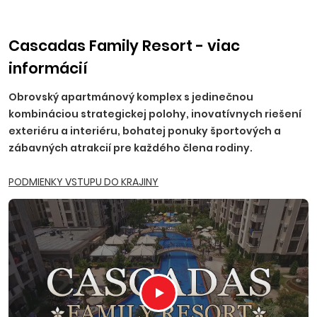
príplatku, NR, TT, NZ, PO - 10 EUR, BA, PN - 15 EUR, TN, NM,
ZH, PP, VT, HE - 20 EUR, RK, MT, LM, MI, BB, ZV, ZA, PB, PU - 25
EUR.
Ostatné príplatky:
trezor na recepcii 2,50 EUR/deň
Cascadas Family Resort - viac
(platba na mieste), parkovanie 5,5 EUR/deň.
informácií
Obrovský apartmánový komplex s jedinečnou
kombináciou strategickej polohy, inovatívnych riešení
exteriéru a interiéru, bohatej ponuky športových a
zábavných atrakcií pre každého člena rodiny.
PODMIENKY VSTUPU DO KRAJINY