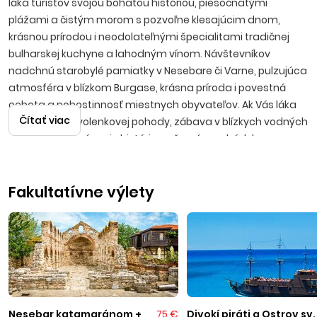
láka turistov svojou bohatou históriou, piesočnatými
plážami a čistým morom s pozvoľne klesajúcim dnom,
krásnou prírodou i neodolateľnými špecialitami tradičnej
bulharskej kuchyne a lahodným vínom. Návštevníkov
nadchnú starobylé pamiatky v Nesebare či Varne, pulzujúca
atmosféra v blízkom Burgase, krásna príroda i povestná
ochota a pohostinnosť miestnych obyvateľov. Ak Vás láka
Čítať viac
predstava dovolenkovej pohody, zábava v blízkych vodných
parkoch, spoznávanie histórie, večerné prechádzky po
promenádach s možnosťami výhodných nákupov, potom
bude Bulharsko tou správnou voľbou.
Fakultatívne výlety
Slnečné pobrežie
Moderné letovisko sa nachádza vedľa starej časti mesta
Nesebar, približne 35 kilometrov severne od Burgasu.
Slnečné pobrežie je najväčším bulharským strediskom, ktoré
svojim návštevníkom ponúka možnosť vybrať si z pestrej
palety vodných športov, navštíviť vodný park s atrakciami,
Nesebar katamaránom +
75 €
Divokí piráti a Ostrov sv.