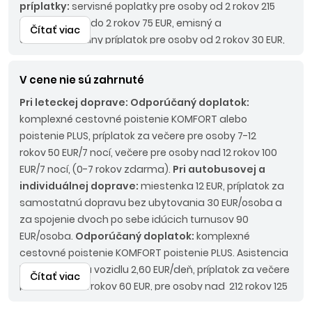
príplatky:
servisné poplatky pre osoby od 2 rokov 215
EUR, pre osoby do 2 rokov 75 EUR, emisný a
Čítať viac
environmentálny príplatok pre osoby od 2 rokov 30 EUR,
palivový príplatok do 45 Eur/os., pobytová taxa pre
osoby od 2 rokov 15 EUR/osoba/pobyt.
Pri
V cene nie sú zahrnuté
autobusovej doprave:
Povinné príplatky:
LUX BUS 190
Pri leteckej doprave:
Odporúčaný doplatok:
EUR/os.
komplexné cestovné poistenie KOMFORT alebo
poistenie PLUS, príplatok za večere pre osoby 7-12
rokov 50 EUR/7 nocí, večere pre osoby nad 12 rokov 100
EUR/7 nocí, (0-7 rokov zdarma).
Pri autobusovej a
individuálnej doprave:
miestenka 12 EUR, príplatok za
samostatnú dopravu bez ubytovania 30 EUR/osoba a
za spojenie dvoch po sebe idúcich turnusov 90
EUR/osoba.
Odporúčaný doplatok:
komplexné
cestovné poistenie KOMFORT poistenie PLUS. Asistencia
k motorovému vozidlu 2,60 EUR/deň, príplatok za večere
Čítať viac
pre osoby 7-12 rokov 60 EUR, pre osoby nad 212 rokov 125
EUR (0-7 rokov zdarma).
Nástupné miesta:
KE, KN - bez