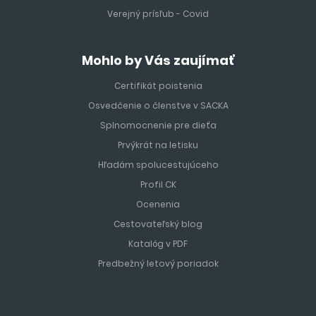
Verejný prísľub - Covid
Mohlo by Vás zaujímať
Certifikát poistenia
Osvedčenie o členstve v SACKA
Splnomocnenie pre dieťa
Prvýkrát na letisku
Hľadám spolucestujúceho
Profil CK
Ocenenia
Cestovateľský blog
Katalóg v PDF
Predbežný letový poriadok