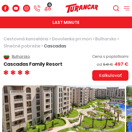
0
LAST MINUTE
Cestovná kancelária
>
Dovolenka pri mori
>
Bulharsko
>
Slnečné pobrežie
>
Cascadas
Bulharsko
Cena s poplatkami
Cascadas Family Resort
497 €
od
541 €
Kalkulovať