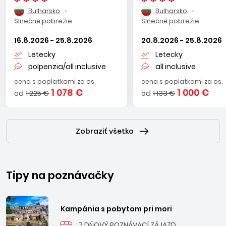
Bulharsko
Bulharsko
Slnečné pobrežie
Slnečné pobrežie
16.8.2026 - 25.8.2026
20.8.2026 - 25.8.2026
Letecky
Letecky
polpenzia/all inclusive
all inclusive
cena s poplatkami za os.
cena s poplatkami za os.
1 078 €
1 000 €
od
1 225 €
od
1 133 €
Zobraziť všetko
Tipy na poznávačky
Kampánia s pobytom pri mori
7 DŇOVÝ POZNÁVACÍ ZÁJAZD