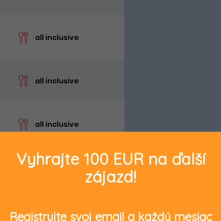
cen
all inclusive
cen
all inclusive
cen
all inclusive
Vyhrajte 100 EUR na ďalší
zájazd!
Registrujte svoj email a každý mesiac
V cene nie sú zahrn