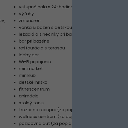
vstupná hala s 24-hodinovou recepciou
výťahy
ov,
zmenáreň
a
vonkajší bazén s detskou časťou
ležadlá a slnečníky pri bazéne
bar pri bazéne
reštaurácia s terasou
lobby bar
Wi-FI pripojenie
minimarket
miniklub
detské ihrisko
fitnescentrum
animácie
stolný tenis
trezor na recepcii (za poplatok)
wellness centrum (za poplatok)
požičovňa áut (za poplatok)