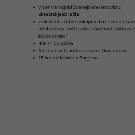
v centre najobľúbenejšieho letoviska
Slnečné pobrežie
v okolí množstvo nákupných možností, bar
obchodíkov, reštaurácií, možností zábavy 
iných atrakcií
400 m od pláže
5 km od historického centra Nessebaru
25 km od letiska v Burgase