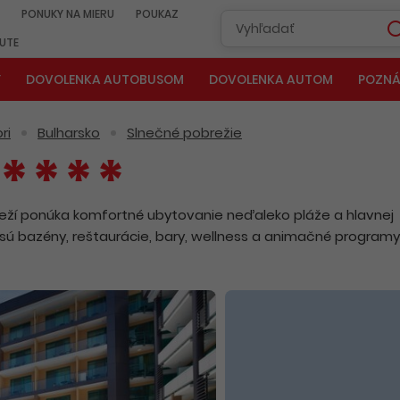
PONUKY NA MIERU
POUKAZ
NUTE
Y
DOVOLENKA AUTOBUSOM
DOVOLENKA AUTOM
POZNÁ
ri
Bulharsko
Slnečné pobrežie
ží ponúka komfortné ubytovanie neďaleko pláže a hlavnej
 sú bazény, reštaurácie, bary, wellness a animačné programy