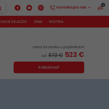
0
Kontaktujte nás
VACIE ZÁJAZDY
ZIMA
EXOTIKA
cena za osobu s poplatkami
523 €
572 €
od
.
Kalkulovať