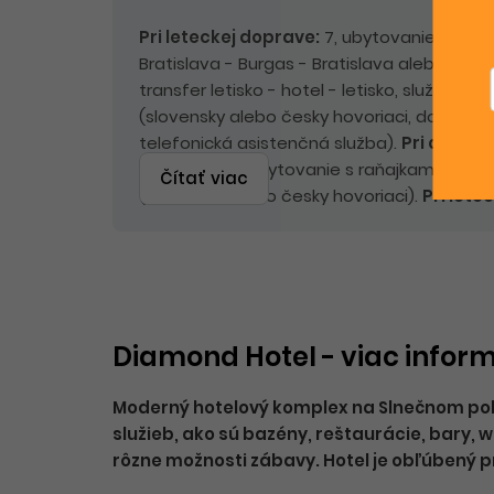
Pri leteckej doprave:
7, ubytovanie s raňa
Bratislava - Burgas - Bratislava alebo Košic
transfer letisko - hotel - letisko, služby de
(slovensky alebo česky hovoriaci, do 21.6. a 
telefonická asistenčná služba).
Pri autobu
doprave:
9x ubytovanie s raňajkami, služb
Čítať viac
(slovensky alebo česky hovoriaci).
Pri lete
príplatky:
servisné poplatky pre osoby od 2
do 2 rokov 75 EUR, emisný a environmentál
2 rokov 30 EUR, palivový príplatok do 45 Eu
osoby od 2 rokov 15 EUR/osoba/pobyt.
Pri
autobusovej doprave:
Povinné príplatky
Diamond Hotel - viac inform
Moderný hotelový komplex na Slnečnom pob
služieb, ako sú bazény, reštaurácie, bary, 
rôzne možnosti zábavy. Hotel je obľúbený p