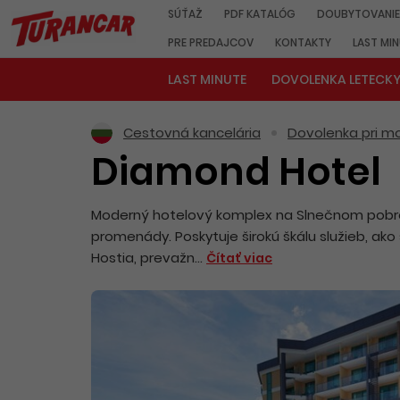
SÚŤAŽ
PDF KATALÓG
DOUBYTOVANIE
PRE PREDAJCOV
KONTAKTY
LAST MI
LAST MINUTE
DOVOLENKA LETECK
Cestovná kancelária
Dovolenka pri mo
Diamond Hotel
Moderný hotelový komplex na Slnečnom pobre
promenády. Poskytuje širokú škálu služieb, ako
Hostia, prevažn...
Čítať viac