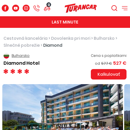
0
LAST MINUTE
Cestovná kancelária
>
Dovolenka pri mori
>
Bulharsko
>
Slnečné pobrežie
>
Diamond
Bulharsko
Cena s poplatkami
Diamond Hotel
527 €
od
577 €
Kalkulovať