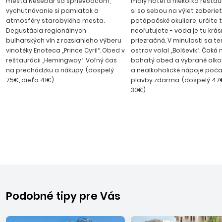
mesta Nesebar so sprievodcom,
malý hotel a niekoľko reštaur
kaviarne a diskotéky, v ktorých sa môžete zabaviť do
vychutnávanie si pamiatok a
si so sebou na výlet zoberie
neskorých večerných hodín. Transfer z letiska na Slnečné
atmosféry starobylého mesta.
potápačské okuliare, určite 
pobrežie trvá cca 50 minút.
Degustácia regionálnych
neoľutujete - voda je tu krá
bulharských vín z rozsiahleho výberu
priezračná. V minulosti sa t
vinotéky Enoteca „Prince Cyril“. Obed v
ostrov volal „Bolševik“. Čaká 
reštaurácii „Hemingway“. Voľný čas
bohatý obed a vybrané alko
na prechádzku a nákupy. (dospelý
a nealkoholické nápoje poča
75€, dieťa 41€)
plavby zdarma. (dospelý 47€
30€)
Podobné tipy pre Vás