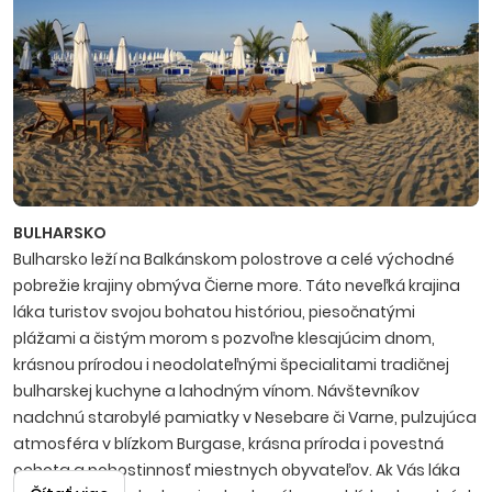
BULHARSKO
Bulharsko leží na Balkánskom polostrove a celé východné
pobrežie krajiny obmýva Čierne more. Táto neveľká krajina
láka turistov svojou bohatou históriou, piesočnatými
plážami a čistým morom s pozvoľne klesajúcim dnom,
krásnou prírodou i neodolateľnými špecialitami tradičnej
bulharskej kuchyne a lahodným vínom. Návštevníkov
nadchnú starobylé pamiatky v Nesebare či Varne, pulzujúca
atmosféra v blízkom Burgase, krásna príroda i povestná
ochota a pohostinnosť miestnych obyvateľov. Ak Vás láka