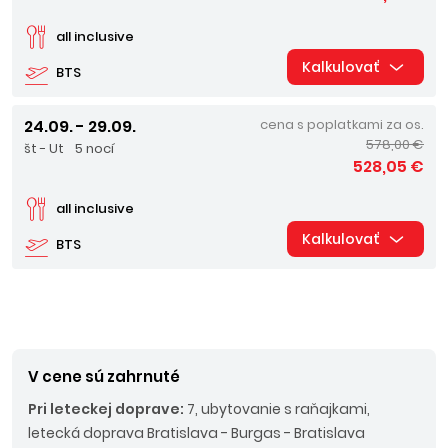
all inclusive
Kalkulovať
BTS
24.09. - 29.09.
cena s poplatkami za os.
578,00 €
št - Ut
5 nocí
528,05 €
all inclusive
Kalkulovať
BTS
V cene sú zahrnuté
Pri leteckej doprave:
7, ubytovanie s raňajkami,
letecká doprava Bratislava - Burgas - Bratislava