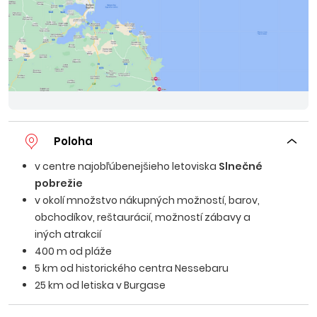
Poloha
v centre najobľúbenejšieho letoviska
Slnečné
pobrežie
v okolí množstvo nákupných možností, barov,
obchodíkov, reštaurácií, možností zábavy a
iných atrakcií
400 m od pláže
5 km od historického centra Nessebaru
25 km od letiska v Burgase