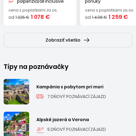
polpenzia/all inclusive
ponuky
cena s poplatkami za os.
cena s poplatkami za os.
1 078 €
1 259 €
od
1 225 €
od
1 438 €
Zobraziť všetko
Tipy na poznávačky
Kampánia s pobytom pri mori
7 DŇOVÝ POZNÁVACÍ ZÁJAZD
Alpské jazerá a Verona
5 DŇOVÝ POZNÁVACÍ ZÁJAZD