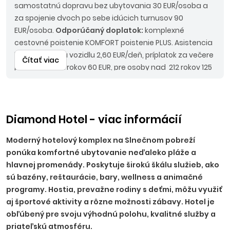
samostatnú dopravu bez ubytovania 30 EUR/osoba a
za spojenie dvoch po sebe idúcich turnusov 90
EUR/osoba.
Odporúčaný doplatok:
komplexné
cestovné poistenie KOMFORT poistenie PLUS. Asistencia
k motorovému vozidlu 2,60 EUR/deň, príplatok za večere
Čítať viac
pre osoby 7-12 rokov 60 EUR, pre osoby nad 212 rokov 125
EUR (0-7 rokov zdarma).
Nástupné miesta:
KE, KN - bez
príplatku, NR, TT, NZ, PO - 10 EUR, BA, PN - 15 EUR, TN, NM,
ZH, PP, VT, HE - 20 EUR, RK, MT, LM, MI, BB, ZV, ZA, PB, PU - 25
EUR.
Ostatné príplatky:
trezor na recepcii 2,50 EUR/deň
Diamond Hotel - viac informácií
(platba na mieste), parkovanie 5,5 EUR/deň.
Moderný hotelový komplex na Slnečnom pobreží
ponúka komfortné ubytovanie neďaleko pláže a
hlavnej promenády. Poskytuje širokú škálu služieb, ako
sú bazény, reštaurácie, bary, wellness a animačné
programy. Hostia, prevažne rodiny s deťmi, môžu využiť
aj športové aktivity a rôzne možnosti zábavy. Hotel je
obľúbený pre svoju výhodnú polohu, kvalitné služby a
priateľskú atmosféru.