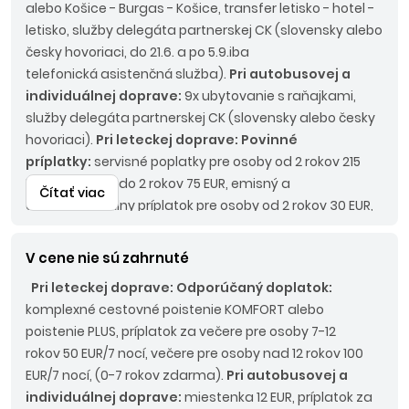
alebo Košice - Burgas - Košice, transfer letisko - hotel -
letisko, služby delegáta partnerskej CK (slovensky alebo
česky hovoriaci, do 21.6. a po 5.9.iba
telefonická asistenčná služba).
Pri autobusovej a
individuálnej doprave:
9x ubytovanie s raňajkami,
služby delegáta partnerskej CK (slovensky alebo česky
hovoriaci).
Pri leteckej doprave: Povinné
príplatky:
servisné poplatky pre osoby od 2 rokov 215
EUR, pre osoby do 2 rokov 75 EUR, emisný a
Čítať viac
environmentálny príplatok pre osoby od 2 rokov 30 EUR,
palivový príplatok do 45 Eur/os., pobytová taxa pre
osoby od 2 rokov 15 EUR/osoba/pobyt.
Pri
V cene nie sú zahrnuté
autobusovej doprave:
Povinné príplatky:
LUX BUS 190
Pri leteckej doprave:
Odporúčaný doplatok:
EUR/os.
komplexné cestovné poistenie KOMFORT alebo
poistenie PLUS, príplatok za večere pre osoby 7-12
rokov 50 EUR/7 nocí, večere pre osoby nad 12 rokov 100
EUR/7 nocí, (0-7 rokov zdarma).
Pri autobusovej a
individuálnej doprave:
miestenka 12 EUR, príplatok za