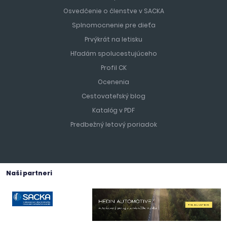
Osvedčenie o členstve v SACKA
Splnomocnenie pre dieťa
Prvýkrát na letisku
Hľadám spolucestujúceho
Profil CK
Ocenenia
Cestovateľský blog
Katalóg v PDF
Predbežný letový poriadok
Naši partneri