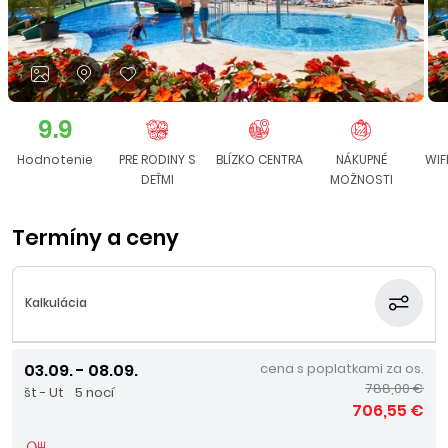
9.9
Hodnotenie
PRE RODINY S
BLÍZKO CENTRA
NÁKUPNÉ
WIF
DEŤMI
MOŽNOSTI
Termíny a ceny
Kalkulácia
03.09. - 08.09.
cena s poplatkami za os.
788,00 €
št - Ut
5 nocí
706,55 €