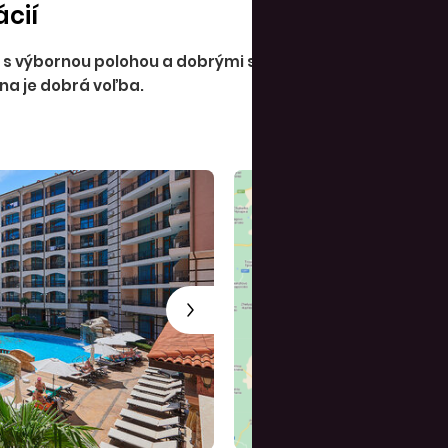
ácií
ZV, ZA, PB, PU - 25 EUR.
Os
EUR/deň (platba na miest
 s
výbornou polohou a dobrými službami. Hotel odporú
ina je dobrá voľba.