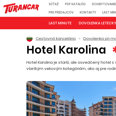
SÚŤAŽ
PDF KATALÓG
DOUBYTOVANIE
PRE PREDAJCOV
KONTAKTY
LAST MI
LAST MINUTE
DOVOLENKA LETECK
Cestovná kancelária
Dovolenka pri mo
Hotel Karolina
Hotel Karolina je starší, ale osvedčený hote
všetkým vekovým kategóriám, ako aj pre rodiny 