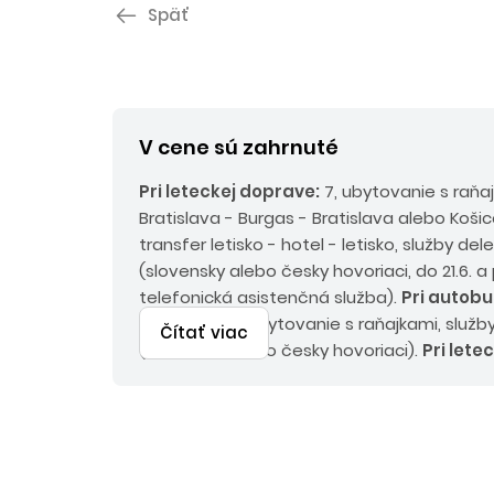
Späť
V cene sú zahrnuté
Pri leteckej doprave:
7, ubytovanie s raňa
Bratislava - Burgas - Bratislava alebo Košic
transfer letisko - hotel - letisko, služby de
(slovensky alebo česky hovoriaci, do 21.6. a 
telefonická asistenčná služba).
Pri autobu
doprave:
9x ubytovanie s raňajkami, služb
Čítať viac
(slovensky alebo česky hovoriaci).
Pri lete
príplatky:
servisné poplatky pre osoby od 2
do 2 rokov 75 EUR, emisný a environmentál
2 rokov 30 EUR, palivový príplatok do 45 Eu
osoby od 2 rokov 15 EUR/osoba/pobyt.
Pri
autobusovej doprave:
Povinné príplatky