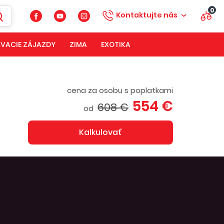
0
Kontaktujte nás
VACIE ZÁJAZDY
ZIMA
EXOTIKA
cena za osobu s poplatkami
554 €
608 €
od
Kalkulovať