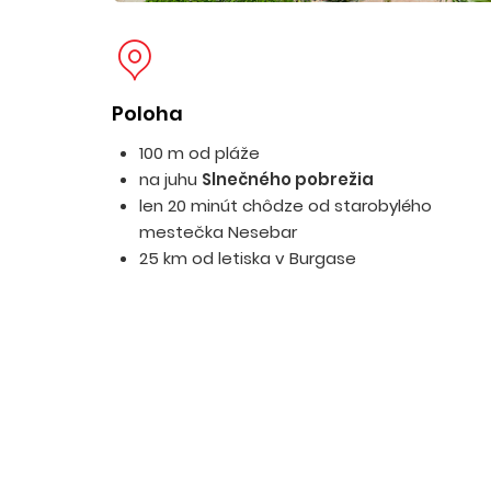
Poloha
100 m od pláže
na juhu
Slnečného pobrežia
len 20 minút chôdze od starobylého
mestečka Nesebar
25 km od letiska v Burgase