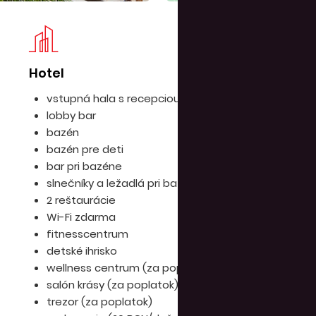
Hotel
Iz
vstupná hala s recepciou a výťahom
lobby bar
bazén
bazén pre deti
bar pri bazéne
slnečníky a ležadlá pri bazéne
2 reštaurácie
Wi-Fi zdarma
fitnesscentrum
detské ihrisko
wellness centrum (za poplatok)
salón krásy (za poplatok)
trezor (za poplatok)