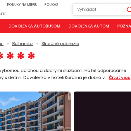
PONUKY NA MIERU
POUKAZ
NUTE
Y
DOVOLENKA AUTOBUSOM
DOVOLENKA AUTOM
POZNÁ
ri
Bulharsko
Slnečné pobrežie
l s výbornou polohou a dobrými službami. Hotel odporúčame
s deťmi. Dovolenka v hoteli Karolina je dobrá v...
Čítať viac