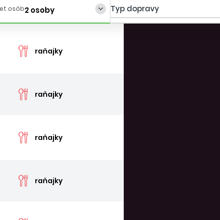
Typ dopravy
et osôb
2 osoby
cen
raňajky
cen
raňajky
cen
raňajky
cen
raňajky
cen