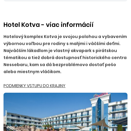
EUR (0-7 rokov zdarma).
Nástupné miesta:
KE, KN - bez
príplatku, NR, TT, NZ, PO - 10 EUR, BA, PN - 15 EUR, TN, NM,
ZH, PP, VT, HE - 20 EUR, RK, MT, LM, MI, BB, ZV, ZA, PB, PU - 25
EUR.
Ostatné príplatky:
trezor na recepcii 2,50 EUR/deň
Hotel Kotva - viac informácií
(platba na mieste), parkovanie 5,5 EUR/deň.
Hotelový komplex Kotva je svojou polohou a vybavením
výbornou voľbou pre rodiny s malými i väčšími deťmi.
Najväčším lákadlom je vlastný
akvapark s pirátskou
tématikou
a tiež dobrá dostupnosť historického centra
Nessebaru, kam sa dá bezproblémovo dostať pešo
alebo miestnym vláčikom.
PODMIENKY VSTUPU DO KRAJINY