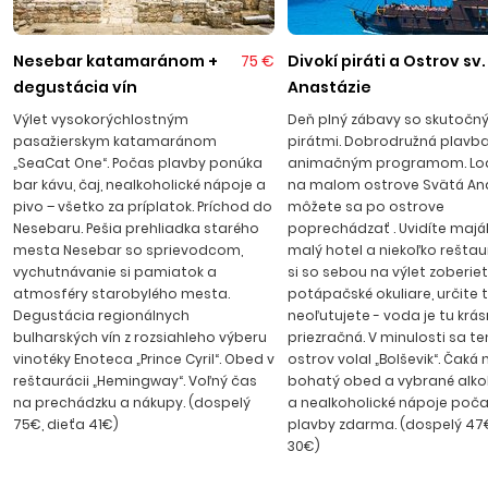
palety vodných športov, navštíviť vodný park s atrakciami,
zahrať si plážový volejbal alebo si požičať bicykel a vybrať sa
na výlet do blízkeho okolia. Piesočnatá pláž s pozvoľným
Nesebar katamaránom +
75 €
Divokí piráti a Ostrov sv.
vstupom je dlhá takmer 8 kilometrov a je držiteľom
degustácia vín
Anastázie
medzinárodného ocenenia „ Modrá zástava“ za čistotu
Výlet vysokorýchlostným
Deň plný zábavy so skutočn
mora, pláže a prírodného prostredia. V stredisku je rušná
pasažierskym katamaránom
pirátmi. Dobrodružná plavba
pobrežná promenáda s množstvom reštaurácií
„SeaCat One“. Počas plavby ponúka
animačným programom. Loď
ponúkajúcich bulharskú či medzinárodnú kuchyňu, bary,
bar kávu, čaj, nealkoholické nápoje a
na malom ostrove Svätá Ana
pivo – všetko za príplatok. Príchod do
môžete sa po ostrove
kaviarne a diskotéky, v ktorých sa môžete zabaviť do
Nesebaru. Pešia prehliadka starého
poprechádzať . Uvidíte maják,
neskorých večerných hodín. Transfer z letiska na Slnečné
mesta Nesebar so sprievodcom,
malý hotel a niekoľko reštaur
pobrežie trvá cca 50 minút.
vychutnávanie si pamiatok a
si so sebou na výlet zoberie
atmosféry starobylého mesta.
potápačské okuliare, určite 
Degustácia regionálnych
neoľutujete - voda je tu krá
bulharských vín z rozsiahleho výberu
priezračná. V minulosti sa t
vinotéky Enoteca „Prince Cyril“. Obed v
ostrov volal „Bolševik“. Čaká 
reštaurácii „Hemingway“. Voľný čas
bohatý obed a vybrané alko
na prechádzku a nákupy. (dospelý
a nealkoholické nápoje poča
75€, dieťa 41€)
plavby zdarma. (dospelý 47€
30€)