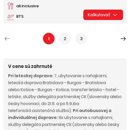
all inclusive
Kalkulovať
BTS
1
2
3
V cene sú zahrnuté
Pri leteckej doprave:
7, ubytovanie s raňajkami,
letecká doprava Bratislava - Burgas - Bratislava
alebo Košice - Burgas - Košice, transfer letisko - hotel -
letisko, služby delegáta partnerskej CK (slovensky alebo
česky hovoriaci, do 21.6. a po 5.9.iba
telefonická asistenčná služba).
Pri autobusovej a
individuálnej doprave:
9x ubytovanie s raňajkami,
služby delegáta partnerskej CK (slovensky alebo česky