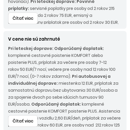
hovoriaci).
Pri leteckej doprave: Povinné
príplatky:
servisné poplatky pre osoby od 2 rokov 215
EUR, pre osoby do 2 rokov 75 EUR, emisný a
Čítať viac
environmentálny príplatok pre osoby od 2 rokov 30 EUR,
palivový príplatok do 45 Eur/os., pobytová taxa pre
osoby od 2 rokov 15 EUR/osoba/pobyt.
Pri
V cene nie sú zahrnuté
autobusovej doprave:
Povinné príplatky:
LUX BUS 190
Pri leteckej doprave:
Odporúčaný doplatok:
EUR/os.
komplexné cestovné poistenie KOMFORT alebo
poistenie PLUS, príplatok za večere pre osoby 7-12
rokov 50 EUR/7 nocí, večere pre osoby nad 12 rokov 100
EUR/7 nocí, (0-7 rokov zdarma).
Pri autobusovej a
individuálnej doprave:
miestenka 12 EUR, príplatok za
samostatnú dopravu bez ubytovania 30 EUR/osoba a
za spojenie dvoch po sebe idúcich turnusov 90
EUR/osoba.
Odporúčaný doplatok:
komplexné
cestovné poistenie KOMFORT poistenie PLUS. Asistencia
k motorovému vozidlu 2,60 EUR/deň, príplatok za večere
Čítať viac
pre osoby 7-12 rokov 60 EUR, pre osoby nad 212 rokov 125