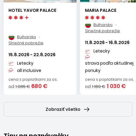
HOTEL YAVOR PALACE
MARIA PALACE
Bulharsko
Slnečné pobrežie
Bulharsko
11.8.2026 - 16.8.2026
Slnečné pobrežie
Letecky
15.8.2026 - 22.8.2026
Letecky
strava podľa aktuálnej
all inclusive
ponuky
cena s poplatkami za os.
cena s poplatkami za os.
680 €
1 030 €
od
1 085 €
od
1 169 €
Zobraziť všetko
Tipy na poznávačky