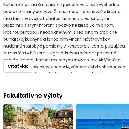
Bulharsko leží na Balkánskom polostrove a celé východné
pobrežie krajiny obmýva Čierne more. Táto neveľká krajina
láka turistov svojou bohatou históriou, piesočnatými
plážami a čistým morom s pozvoľne klesajúcim dnom,
krásnou prírodou i neodolateľnými špecialitami tradičnej
bulharskej kuchyne a lahodným vínom. Návštevníkov
nadchnú starobylé pamiatky v Nesebare či Varne, pulzujúca
atmosféra v blízkom Burgase, krásna príroda i povestná
ochota a pohostinnosť miestnych obyvateľov. Ak Vás láka
Čítať viac
predstava dovolenkovej pohody, zábava v blízkych vodných
parkoch, spoznávanie histórie, večerné prechádzky po
promenádach s možnosťami výhodných nákupov, potom
bude Bulharsko tou správnou voľbou.
Fakultatívne výlety
Slnečné pobrežie
Moderné letovisko sa nachádza vedľa starej časti mesta
Nesebar, približne 35 kilometrov severne od Burgasu.
Slnečné pobrežie je najväčším bulharským strediskom, ktoré
svojim návštevníkom ponúka možnosť vybrať si z pestrej