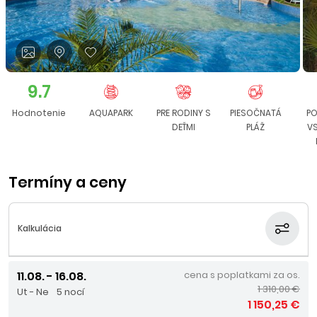
9.7
Hodnotenie
AQUAPARK
PRE RODINY S
PIESOČNATÁ
PO
DEŤMI
PLÁŽ
V
Termíny a ceny
Kalkulácia
11.08. - 16.08.
cena s poplatkami za os.
1 310,00 €
Ut - Ne
5 nocí
1 150,25 €