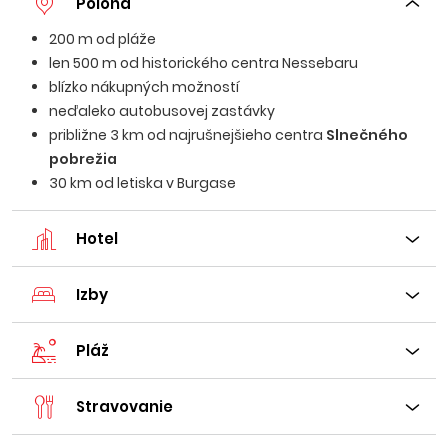
Poloha
200 m od pláže
len 500 m od historického centra Nessebaru
blízko nákupných možností
neďaleko autobusovej zastávky
približne 3 km od najrušnejšieho centra
Slnečného
pobrežia
30 km od letiska v Burgase
Hotel
Izby
Pláž
Stravovanie