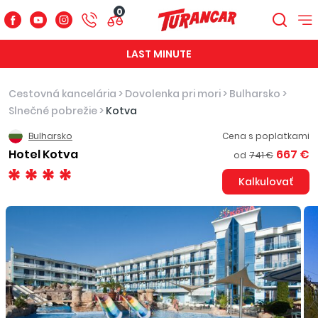
0
LAST MINUTE
Cestovná kancelária
>
Dovolenka pri mori
>
Bulharsko
>
Slnečné pobrežie
>
Kotva
Bulharsko
Cena s poplatkami
Hotel Kotva
667 €
od
741 €
Kalkulovať