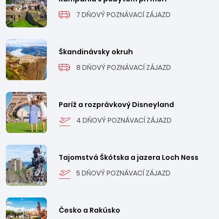
7 DŇOVÝ POZNÁVACÍ ZÁJAZD
Škandinávsky okruh
8 DŇOVÝ POZNÁVACÍ ZÁJAZD
Paríž a rozprávkový Disneyland
4 DŇOVÝ POZNÁVACÍ ZÁJAZD
Tajomstvá Škótska a jazera Loch Ness
5 DŇOVÝ POZNÁVACÍ ZÁJAZD
Česko a Rakúsko