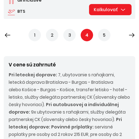
all inclusive
Kalkulovať
BTS
1
2
3
4
5
V cene sú zahrnuté
Pri leteckej doprave:
7, ubytovanie s raňajkami,
letecká doprava Bratislava - Burgas - Bratislava
alebo Košice - Burgas - Košice, transfer letisko - hotel -
letisko, služby delegáta partnerskej CK (slovensky alebo
česky hovoriaci).
Pri autobusovej a individuálnej
doprave:
9x ubytovanie s raňajkami, služby delegáta
partnerskej CK (slovensky alebo česky hovoriaci).
Pri
leteckej doprave: Povinné príplatky:
servisné
poplatky pre osoby od 2 rokov 215 EUR, pre osoby do 2