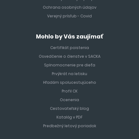
Ochrana osobných údajov
Verejný prísľub - Covid
Mohlo by Vás zaujímať
Certifikát poistenia
Osvedčenie o členstve v SACKA
Splnomocnenie pre dieťa
Prvýkrát na letisku
Hľadám spolucestujúceho
Profil CK
Ocenenia
Cestovateľský blog
Katalóg v PDF
Predbežný letový poriadok