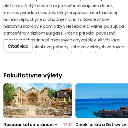
plážami a čistým morom s pozvoľne klesajúcim dnom,
krásnou prírodou i neodolateľnými špecialitami tradičnej
bulharskej kuchyne a lahodným vínom. Návštevníkov
nadchnú starobylé pamiatky v Nesebare či Varne, pulzujúca
atmosféra v blízkom Burgase, krásna príroda i povestná
ochota a pohostinnosť miestnych obyvateľov. Ak Vás láka
Čítať viac
predstava dovolenkovej pohody, zábava v blízkych vodných
parkoch, spoznávanie histórie, večerné prechádzky po
promenádach s možnosťami výhodných nákupov, potom
bude Bulharsko tou správnou voľbou.
Fakultatívne výlety
Slnečné pobrežie
Moderné letovisko sa nachádza vedľa starej časti mesta
Nesebar, približne 35 kilometrov severne od Burgasu.
Slnečné pobrežie je najväčším bulharským strediskom, ktoré
svojim návštevníkom ponúka možnosť vybrať si z pestrej
palety vodných športov, navštíviť vodný park s atrakciami,
zahrať si plážový volejbal alebo si požičať bicykel a vybrať sa
na výlet do blízkeho okolia. Piesočnatá pláž s pozvoľným
Nesebar katamaránom +
75 €
Divokí piráti a Ostrov sv.