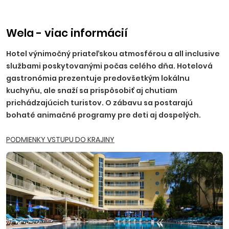
príplatku, NR, TT, NZ, PO - 10 EUR, BA, PN - 15 EUR, TN, NM,
ZH, PP, VT, HE - 20 EUR, RK, MT, LM, MI, BB, ZV, ZA, PB, PU - 25
EUR.
Ostatné príplatky:
trezor na recepcii 2,50 EUR/deň
Wela - viac informácií
(platba na mieste), parkovanie 5,5 EUR/deň.
Hotel výnimočný priateľskou atmosférou a all inclusive
službami poskytovanými počas celého dňa. Hotelová
gastronómia prezentuje predovšetkým lokálnu
kuchyňu, ale snaží sa prispôsobiť aj chutiam
prichádzajúcich turistov. O zábavu sa postarajú
bohaté animačné programy pre deti aj dospelých.
PODMIENKY VSTUPU DO KRAJINY