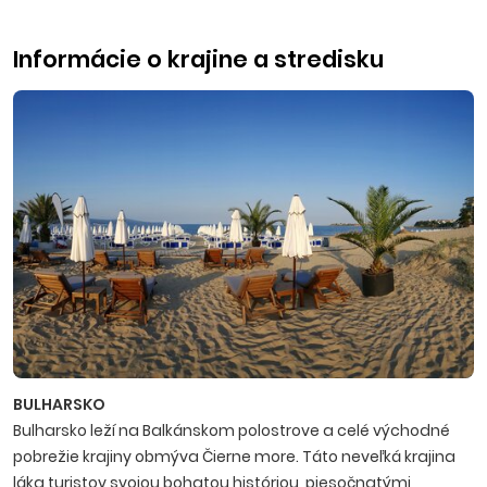
Informácie o krajine a stredisku
BULHARSKO
Bulharsko leží na Balkánskom polostrove a celé východné
pobrežie krajiny obmýva Čierne more. Táto neveľká krajina
láka turistov svojou bohatou históriou, piesočnatými