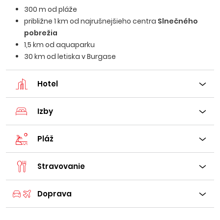
300 m od pláže
približne 1 km od najrušnejšieho centra
Slnečného
pobrežia
1,5 km od aquaparku
30 km od letiska v Burgase
Hotel
Izby
Pláž
Stravovanie
Doprava