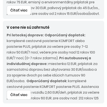
rokov 75 EUR, emisný a environmentálny príplatok pre
osoby od 2 rokov 30 EUR, palivový príplatok do 45 Eur/os.,
Čítať viac
pobytová taxa pre osoby od 2 rokov 15 EUR/osoba/pobyt.
Pri autobusovej doprave:
Povinné príplatky:
LUX BUS
190 EUR/os.
V cene nie sú zahrnuté
Pri leteckej doprave:
Odporúčaný doplatok:
komplexné cestovné poistenie KOMFORT alebo
poistenie PLUS, príplatok za večere pre osoby 7-12
rokov 50 EUR/7 nocí, večere pre osoby nad 12 rokov 100
EUR/7 nocí, (0-7 rokov zdarma).
Pri autobusovej a
individuálnej doprave:
miestenka 12 EUR, príplatok za
samostatnú dopravu bez ubytovania 30 EUR/osoba a
za spojenie dvoch po sebe idúcich turnusov 90
EUR/osoba.
Odporúčaný doplatok:
komplexné
cestovné poistenie KOMFORT poistenie PLUS. Asistencia
k motorovému vozidlu 2,60 EUR/deň, príplatok za večere
Čítať viac
pre osoby 7-12 rokov 60 EUR, pre osoby nad 212 rokov 125
EUR (0-7 rokov zdarma).
Nástupné miesta:
KE, KN - bez