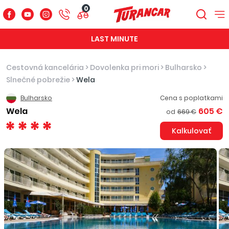
0
LAST MINUTE
Cestovná kancelária
>
Dovolenka pri mori
>
Bulharsko
>
Slnečné pobrežie
>
Wela
Bulharsko
Cena s poplatkami
Wela
605 €
od
669 €
Kalkulovať