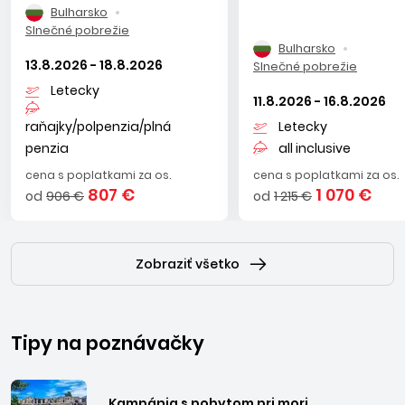
Bulharsko
Slnečné pobrežie
Bulharsko
13.8.2026 - 18.8.2026
Slnečné pobrežie
Letecky
11.8.2026 - 16.8.2026
raňajky/polpenzia/plná
Letecky
penzia
all inclusive
cena s poplatkami za os.
cena s poplatkami za os.
807 €
1 070 €
od
906 €
od
1 215 €
Zobraziť všetko
Tipy na poznávačky
Kampánia s pobytom pri mori