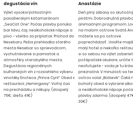
vstupom je dlhá takmer 8 kilometrov a je držiteľom
degustácia vín
Anastázie
medzinárodného ocenenia „Modrá zástava“ za čistotu
Výlet vysokorýchlostným
Deň plný zábavy so skutočn
mora, pláže a prírodného prostredia. V stredisku je rušná
pasažierskym katamaránom
pirátmi. Dobrodružná plavba
pobrežná promenáda s množstvom reštaurácií
„SeaCat One“. Počas plavby ponúka
animačným programom. Loď
ponúkajúcich bulharskú či medzinárodnú kuchyňu, bary,
bar kávu, čaj, nealkoholické nápoje a
na malom ostrove Svätá Ana
pivo – všetko za príplatok. Príchod do
môžete sa po ostrove
kaviarne a diskotéky, v ktorých sa môžete počas
Nesebaru. Pešia prehliadka starého
poprechádzať . Uvidíte maják,
dovolenky zabaviť do neskorých večerných hodín. Transfer
mesta Nesebar so sprievodcom,
malý hotel a niekoľko reštaur
z letiska na Slnečné pobrežie trvá cca 50 minút.
vychutnávanie si pamiatok a
si so sebou na výlet zoberie
atmosféry starobylého mesta.
potápačské okuliare, určite 
Degustácia regionálnych
neoľutujete - voda je tu krá
bulharských vín z rozsiahleho výberu
priezračná. V minulosti sa t
vinotéky Enoteca „Prince Cyril“. Obed v
ostrov volal „Bolševik“. Čaká 
reštaurácii „Hemingway“. Voľný čas
bohatý obed a vybrané alko
na prechádzku a nákupy. (dospelý
a nealkoholické nápoje poča
75€, dieťa 41€)
plavby zdarma. (dospelý 47€
30€)