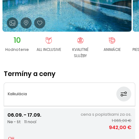
10
Hodnotenie
ALL INCLUSIVE
KVALITNÉ
ANIMÁCIE
PI
SLUŽBY
Termíny a ceny
Kalkulácia
06.09. - 17.09.
cena s poplatkami za os.
1 065,00 €
Ne - št
11 nocí
942,00 €