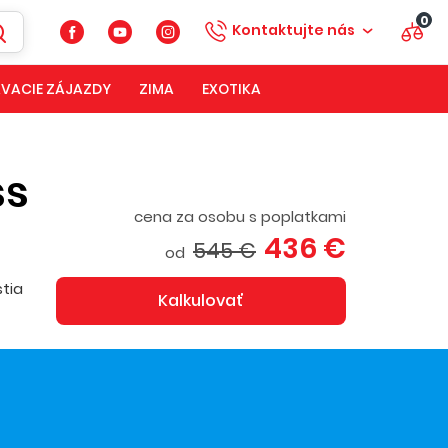
0
Kontaktujte nás
VACIE ZÁJAZDY
ZIMA
EXOTIKA
ss
cena za osobu s poplatkami
436 €
545 €
od
stia
Kalkulovať