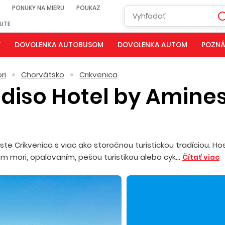
PONUKY NA MIERU
POUKAZ
NUTE
Y
DOVOLENKA AUTOBUSOM
DOVOLENKA AUTOM
POZNÁ
ri
Chorvátsko
Crikvenica
diso Hotel by Amine
te Crikvenica s viac ako storočnou turistickou tradíciou. Ho
m mori, opalovaním, pešou turistikou alebo cyk...
Čítať viac