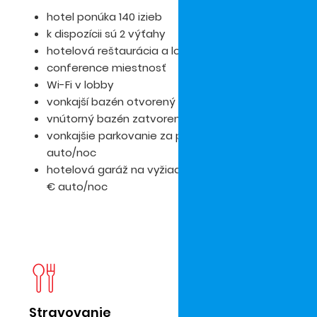
hotel ponúka 140 izieb
k dispozícii sú 2 výťahy
hotelová reštaurácia a lobby bar
conference miestnosť
Wi-Fi v lobby
vonkajší bazén otvorený od 01.06. do 30.09.
vnútorný bazén zatvorený od 15.6.do 15.9.
vonkajšie parkovanie za poplatok 17 €
auto/noc
hotelová garáž na vyžiadanie za poplatok 20
€ auto/noc
Stravovanie
D