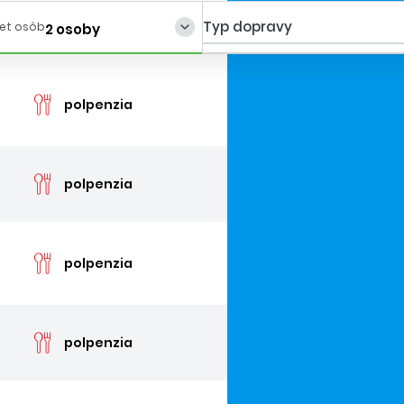
Typ dopravy
et osôb
2 osoby
cen
polpenzia
cen
polpenzia
cen
polpenzia
cen
polpenzia
cen