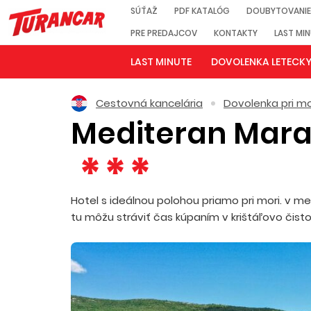
SÚŤAŽ
PDF KATALÓG
DOUBYTOVANIE
PRE PREDAJCOV
KONTAKTY
LAST MI
LAST MINUTE
DOVOLENKA LETECK
Cestovná kancelária
Dovolenka pri mo
Mediteran Mara
Hotel s ideálnou polohou priamo pri mori. v mes
tu môžu stráviť čas kúpaním v krištáľovo čisto