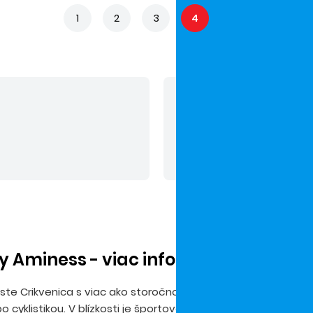
1
2
3
4
5
V cene nie sú zahrn
Odporúčaný doplatok:
alebo Plus, asistencia k
y Aminess - viac informácií
ste Crikvenica s viac ako storočnou turistickou tradíciou. Ho
 cyklistikou. V blízkosti je športové centrum – tenisové kurty