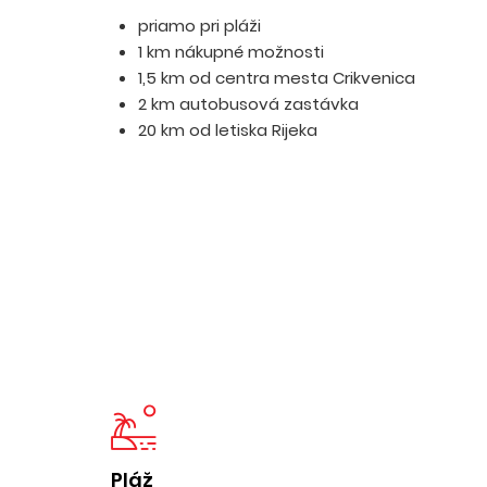
priamo pri pláži
1 km nákupné možnosti
1,5 km od centra mesta Crikvenica
2 km autobusová zastávka
20 km od letiska Rijeka
Pláž