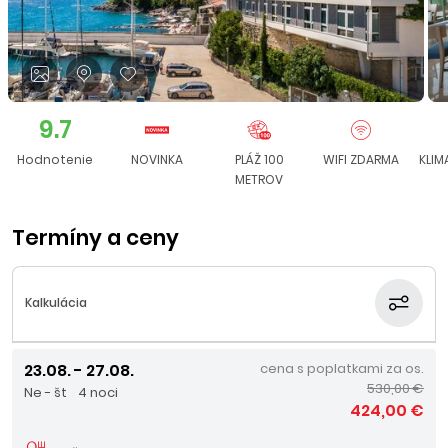
9.7
Hodnotenie
NOVINKA
PLÁŽ 100
WIFI ZDARMA
KLIM
METROV
Termíny a ceny
Kalkulácia
23.08. - 27.08.
cena s poplatkami za os.
530,00 €
Ne - št
4 noci
424,00 €