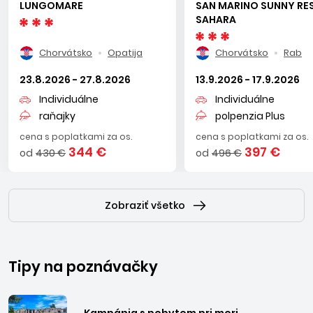
LUNGOMARE
SAN MARINO SUNNY RE
oddych s množstvom športových aktivít. Umag ležiaci na
SAHARA
severozápade Istrie je typický členitým pobrežím s mnohými
polostrovčekami, borovicovými lesmi a bohatou vegetáciou.
Chorvátsko
Opatija
Chorvátsko
Rab
Rabac je známe turistické stredisko na juhovýchodnom
pobreží Istrie vyhľadávané vďaka prekrásnym štrkovým
23.8.2026 - 27.8.2026
13.9.2026 - 17.9.2026
plážam a krištáľovo čistému moru.
Individuálne
Individuálne
raňajky
polpenzia Plus
cena s poplatkami za os.
cena s poplatkami za os.
344 €
397 €
od
430 €
od
496 €
Zobraziť všetko
Tipy na poznávačky