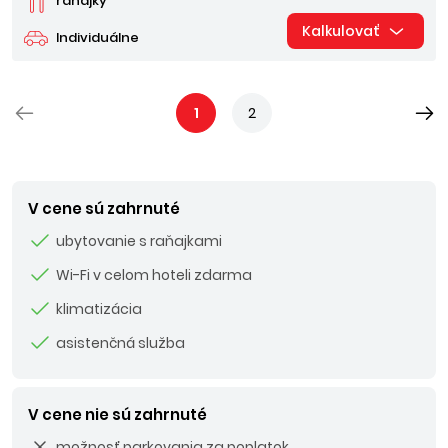
raňajky
Kalkulovať
Individuálne
1
2
V cene sú zahrnuté
ubytovanie s raňajkami
Wi-Fi v celom hoteli zdarma
klimatizácia
asistenčná služba
V cene nie sú zahrnuté
možnosť parkovania za poplatok