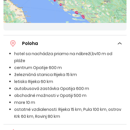
Poloha
hotel sa nachádza priamo na nábreží,bv10 m od
pláže
centrum Opatije 600 m
železničná stanica Rijeka 15 km
letisko Rijeka 60 km
autobusová zastávka Opatija 600 m
obchodné možnosti v Opatiji 500 m
more 10 m
ostatné vzdialenosti: Rijeka 15 km, Pula 100 km, ostrov
Krk 60 km, Rovinj 80 km