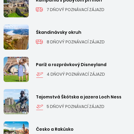
Kampánia s pobytom pri mori
7 DŇOVÝ POZNÁVACÍ ZÁJAZD
Škandinávsky okruh
8 DŇOVÝ POZNÁVACÍ ZÁJAZD
Paríž a rozprávkový Disneyland
4 DŇOVÝ POZNÁVACÍ ZÁJAZD
Tajomstvá Škótska a jazera Loch Ness
5 DŇOVÝ POZNÁVACÍ ZÁJAZD
Česko a Rakúsko