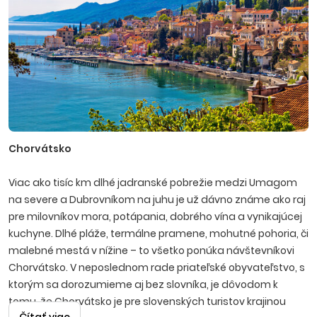
Chorvátsko
Viac ako tisíc km dlhé jadranské pobrežie medzi Umagom
na severe a Dubrovníkom na juhu je už dávno známe ako raj
pre milovníkov mora, potápania, dobrého vína a vynikajúcej
kuchyne. Dlhé pláže, termálne pramene, mohutné pohoria, či
malebné mestá v nížine – to všetko ponúka návštevníkovi
Chorvátsko. V neposlednom rade priateľské obyvateľstvo, s
ktorým sa dorozumieme aj bez slovníka, je dôvodom k
tomu, že Chorvátsko je pre slovenských turistov krajinou