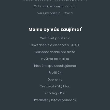
Ochrana osobných údajov
Verejný prísľub - Covid
Mohlo by Vás zaujímať
Certifikát poistenia
Osvedčenie o členstve v SACKA
Splnomocnenie pre dieťa
Prvýkrát na letisku
Hľadám spolucestujúceho
Profil CK
Ocenenia
Cestovateľský blog
Katalóg v PDF
Predbežný letový poriadok