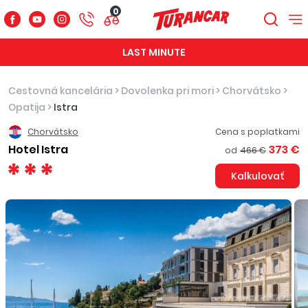
0
LAST MINUTE
Cestovná kancelária
>
Dovolenka pri mori
>
Chorvátsko
>
Opatija
>
Istra
Chorvátsko
Cena s poplatkami
Hotel Istra
373 €
od
466 €
Kalkulovať