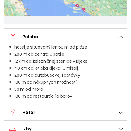
Poloha
hotel je situovaný len 50 m od pláže
200 m od centra Opatije
12 km od železničnej stanice v Rijeke
40 km od letiska Rijeka-Omišalj
200 m od autobusovej zastávky
100 m od nákupných možností
50 m od mora
100 m od reštaurácií a barov
Hotel
Izby