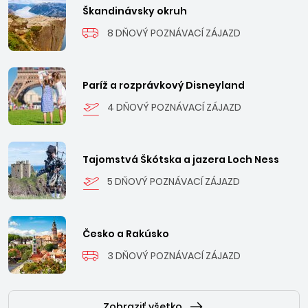
Škandinávsky okruh
8 DŇOVÝ POZNÁVACÍ ZÁJAZD
Paríž a rozprávkový Disneyland
4 DŇOVÝ POZNÁVACÍ ZÁJAZD
Tajomstvá Škótska a jazera Loch Ness
5 DŇOVÝ POZNÁVACÍ ZÁJAZD
Česko a Rakúsko
3 DŇOVÝ POZNÁVACÍ ZÁJAZD
Zobraziť všetko