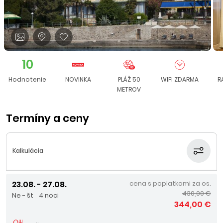
10
Hodnotenie
NOVINKA
PLÁŽ 50
WIFI ZDARMA
R
METROV
Termíny a ceny
Kalkulácia
23.08. - 27.08.
cena s poplatkami za os.
430,00 €
Ne - št
4 noci
344,00 €