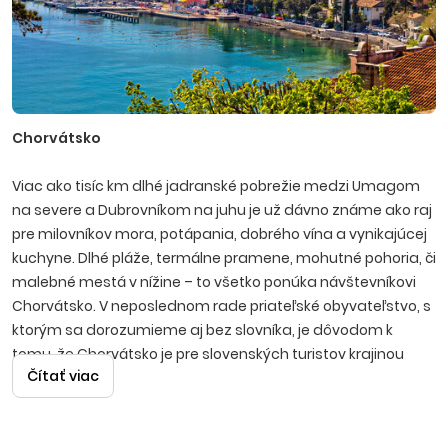
Chorvátsko
Viac ako tisíc km dlhé jadranské pobrežie medzi Umagom
na severe a Dubrovníkom na juhu je už dávno známe ako raj
pre milovníkov mora, potápania, dobrého vína a vynikajúcej
kuchyne. Dlhé pláže, termálne pramene, mohutné pohoria, či
malebné mestá v nížine – to všetko ponúka návštevníkovi
Chorvátsko. V neposlednom rade priateľské obyvateľstvo, s
ktorým sa dorozumieme aj bez slovníka, je dôvodom k
tomu, že Chorvátsko je pre slovenských turistov krajinou
Čítať viac
číslo jeden.
Istria