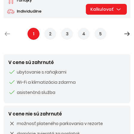
raňajky
Kalkulovať
Individuálne
1
2
3
4
5
V cene sú zahrnuté
ubytovanie s raňajkami
Wi-Fi a klimatizácia zdarma
asistenčná služba
V cene nie sú zahrnuté
možnosť plateného parkovania v rezorte
domácie zvieratá za poplatok