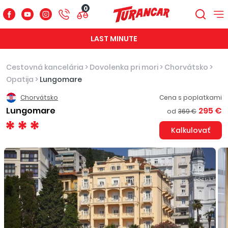
0
LAST MINUTE
Cestovná kancelária
>
Dovolenka pri mori
>
Chorvátsko
>
Opatija
>
Lungomare
Chorvátsko
Cena s poplatkami
Lungomare
295 €
od
369 €
Kalkulovať