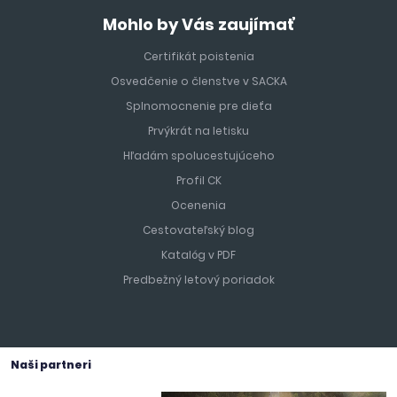
Mohlo by Vás zaujímať
Certifikát poistenia
Osvedčenie o členstve v SACKA
Splnomocnenie pre dieťa
Prvýkrát na letisku
Hľadám spolucestujúceho
Profil CK
Ocenenia
Cestovateľský blog
Katalóg v PDF
Predbežný letový poriadok
Naši partneri