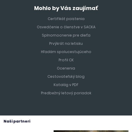
Mohlo by Vás zaujímať
Certifikát poistenia
Osvedčenie o členstve v SACKA
Splnomocnenie pre dieťa
Prvýkrát na letisku
Hľadám spolucestujúceho
Profil CK
Ocenenia
Cestovateľský blog
Katalóg v PDF
Predbežný letový poriadok
Naši partneri