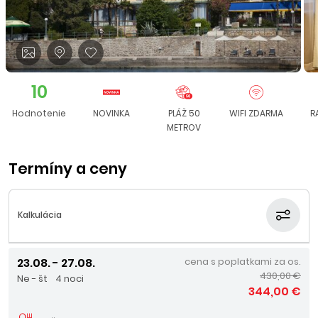
10
Hodnotenie
NOVINKA
PLÁŽ 50
WIFI ZDARMA
R
METROV
Termíny a ceny
Kalkulácia
23.08. - 27.08.
cena s poplatkami za os.
430,00 €
Ne - št
4 noci
344,00 €