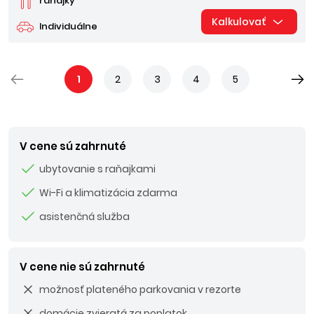
raňajky
Kalkulovať
Individuálne
1
2
3
4
5
V cene sú zahrnuté
ubytovanie s raňajkami
Wi-Fi a klimatizácia zdarma
asistenčná služba
V cene nie sú zahrnuté
možnosť plateného parkovania v rezorte
domácie zvieratá za poplatok