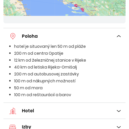
Poloha
hotel je situovaný len 50 m od pláže
200 m od centra Opatije
12 km od železničnej stanice v Rijeke
40 km od letiska Rijeka-Omišalj
200 m od autobusovej zastávky
100 m od nákupných možností
50 m od mora
100 m od reštaurácií a barov
Hotel
Izby