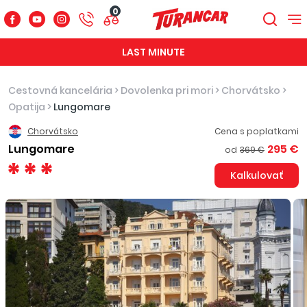
0
LAST MINUTE
Cestovná kancelária
>
Dovolenka pri mori
>
Chorvátsko
>
Opatija
>
Lungomare
Chorvátsko
Cena s poplatkami
Lungomare
295 €
od
369 €
Kalkulovať