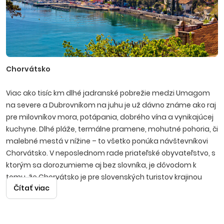
Chorvátsko
Viac ako tisíc km dlhé jadranské pobrežie medzi Umagom
na severe a Dubrovníkom na juhu je už dávno známe ako raj
pre milovníkov mora, potápania, dobrého vína a vynikajúcej
kuchyne. Dlhé pláže, termálne pramene, mohutné pohoria, či
malebné mestá v nížine – to všetko ponúka návštevníkovi
Chorvátsko. V neposlednom rade priateľské obyvateľstvo, s
ktorým sa dorozumieme aj bez slovníka, je dôvodom k
tomu, že Chorvátsko je pre slovenských turistov krajinou
Čítať viac
číslo jeden.
Istria