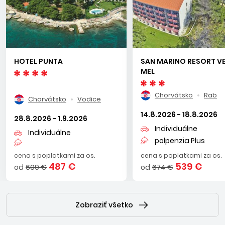
chorvátskom pobreží. Druhou najväčšou osadou na ostrove
je trajektový prístav
LOPAR
, ktorý je údajne rodiskom
zakladateľa Republiky San Marino, kamenára Marina. Pre
turistov je tu atraktívna dlhá piesočnatá pláž s borovicovým
lesom - RAJSKA PLAŽA.
HOTEL PUNTA
SAN MARINO RESORT VE
MEL
Na ostrov Rab sa dostanete trajektom z Jablanca (na
pevnine), alebo trajektom z Valbisky (z ostrova Krk)
Chorvátsko
Rab
Chorvátsko
Vodice
14.8.2026 - 18.8.2026
28.8.2026 - 1.9.2026
Individuálne
Individuálne
polpenzia Plus
cena s poplatkami za os.
cena s poplatkami za os.
487 €
539 €
od
609 €
od
674 €
Zobraziť všetko