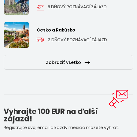
5 DŇOVÝ POZNÁVACÍ ZÁJAZD
Česko a Rakúsko
3 DŇOVÝ POZNÁVACÍ ZÁJAZD
Zobraziť všetko
Vyhrajte 100 EUR na ďalší
zájazd!
Registrujte svoj email a každý mesiac môžete vyhrať.