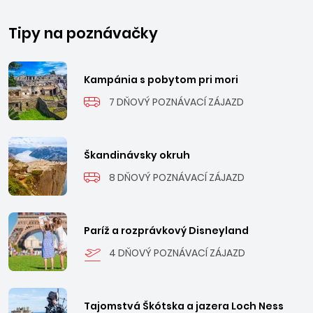
Tipy na poznávačky
Kampánia s pobytom pri mori
7 DŇOVÝ POZNÁVACÍ ZÁJAZD
Škandinávsky okruh
8 DŇOVÝ POZNÁVACÍ ZÁJAZD
Paríž a rozprávkový Disneyland
4 DŇOVÝ POZNÁVACÍ ZÁJAZD
Tajomstvá Škótska a jazera Loch Ness