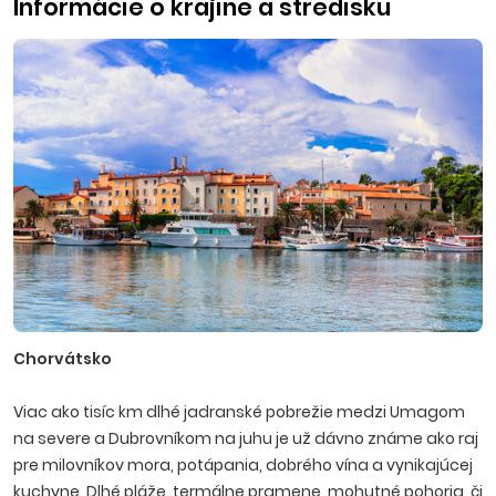
Informácie o krajine a stredisku
Chorvátsko
Viac ako tisíc km dlhé jadranské pobrežie medzi Umagom
na severe a Dubrovníkom na juhu je už dávno známe ako raj
pre milovníkov mora, potápania, dobrého vína a vynikajúcej
kuchyne. Dlhé pláže, termálne pramene, mohutné pohoria, či