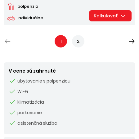
polpenzia
Kalkulovať
Individuálne
1
2
V cene sú zahrnuté
ubytovanie s polpenziou
Wi-Fi
klimatizácia
parkovanie
asistenčná služba