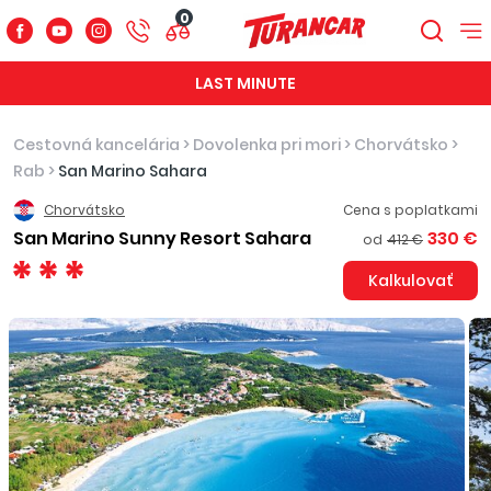
0
LAST MINUTE
Cestovná kancelária
>
Dovolenka pri mori
>
Chorvátsko
>
Rab
>
San Marino Sahara
Chorvátsko
Cena s poplatkami
San Marino Sunny Resort Sahara
330 €
od
412 €
Kalkulovať