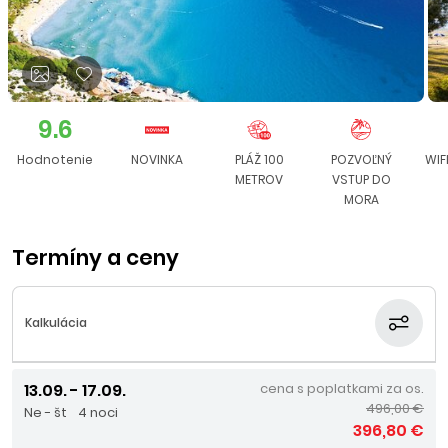
9.6
Hodnotenie
NOVINKA
PLÁŽ 100
POZVOĽNÝ
WIF
METROV
VSTUP DO
MORA
Termíny a ceny
Kalkulácia
13.09. - 17.09.
cena s poplatkami za os.
496,00 €
Ne - št
4 noci
396,80 €