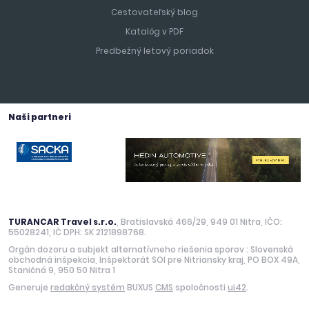
Cestovateľský blog
Katalóg v PDF
Predbežný letový poriadok
Naši partneri
TURANCAR Travel s.r.o.
, Bratislavská 466/29, 949 01 Nitra, IČO:
55028241, IČ DPH: SK 2121898768.
Orgán dozoru a subjekt alternatívneho riešenia sporov : Slovenská
obchodná inšpekcia, Inšpektorát SOI pre Nitriansky kraj, PO BOX 49A,
Staničná 9, 950 50 Nitra 1
Generuje
redakčný systém
BUXUS
CMS
spoločnosti
ui42
.