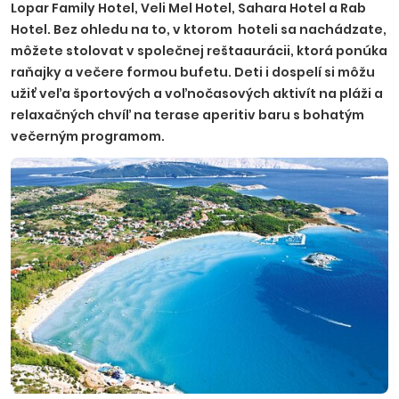
Lopar Family Hotel, Veli Mel Hotel, Sahara Hotel a Rab
Hotel. Bez ohledu na to, v ktorom hoteli sa nachádzate,
môžete stolovat v společnej reštaaurácii, ktorá ponúka
raňajky a večere formou bufetu. Deti i dospelí si môžu
užiť veľa športových a voľnočasových aktivít na pláži a
relaxačných chvíľ na terase aperitiv baru s bohatým
večerným programom.