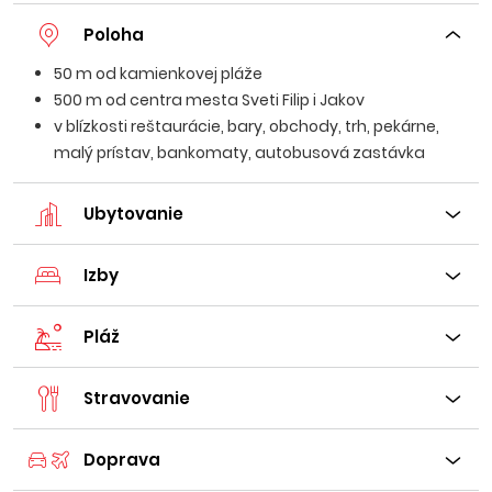
Poloha
50 m od kamienkovej pláže
500 m od centra mesta Sveti Filip i Jakov
v blízkosti reštaurácie, bary, obchody, trh, pekárne,
malý prístav, bankomaty, autobusová zastávka
Ubytovanie
Izby
Pláž
Stravovanie
Doprava