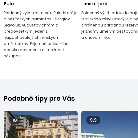
Pula
Limski fjord
Poldenný výlet do mesta Pula, ktoré je
Poldenný výlet loďou do najk
plné rímskych pamiatok - Sergiov
istrijského zálivu, ktorý je dlh
Slavoluk, Augustov chrám a
chránenou prírodnou rezerv
predovšetkým jeden z
je známy umelým pestovaní
najzachovalejších rímskych
a chovom rýb.
amfiteátrov. Príjemná pešia zóna
ponúka posedenie aj možnosť
nákupov.
Podobné tipy pre Vás
10
9.9