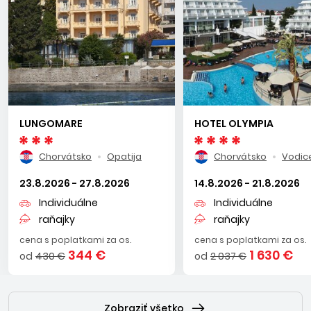
LUNGOMARE
HOTEL OLYMPIA
Chorvátsko
Opatija
Chorvátsko
Vodic
23.8.2026 - 27.8.2026
14.8.2026 - 21.8.2026
Individuálne
Individuálne
raňajky
raňajky
cena s poplatkami za os.
cena s poplatkami za os.
344 €
1 630 €
od
430 €
od
2 037 €
Zobraziť všetko