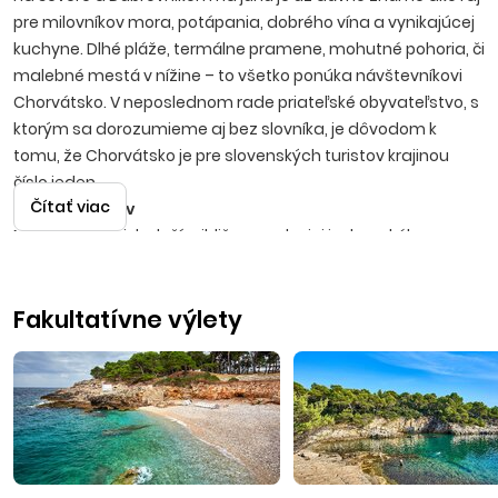
pre milovníkov mora, potápania, dobrého vína a vynikajúcej
kuchyne. Dlhé pláže, termálne pramene, mohutné pohoria, či
malebné mestá v nížine – to všetko ponúka návštevníkovi
Chorvátsko. V neposlednom rade priateľské obyvateľstvo, s
ktorým sa dorozumieme aj bez slovníka, je dôvodom k
tomu, že Chorvátsko je pre slovenských turistov krajinou
číslo jeden.
Čítať viac
Sv. Filip i Jakov
Malebné letovisko leží približne v polovici jadranského
pobrežia pri magistrále medzi Zadarom a Šibenikom.
Menšie mestečko s peknými parkami, starou históriou,
Fakultatívne výlety
mediteránskou klímou a krištáľovo čistým morom ponúka
ideálne podmienky pre príjemnú rodinnú dovolenku. V centre
letoviska nájdete malý prístav, obchody, reštaurácie, bary.