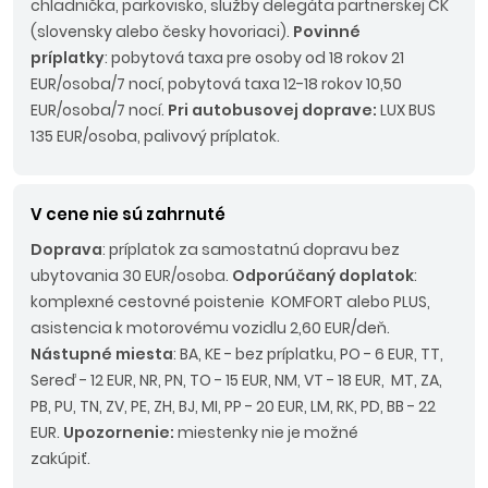
chladnička, parkovisko, služby delegáta partnerskej CK
(slovensky alebo česky hovoriaci).
Povinné
príplatky
: pobytová taxa pre osoby od 18 rokov 21
EUR/osoba/7 nocí, pobytová taxa 12-18 rokov 10,50
EUR/osoba/7 nocí.
Pri autobusovej doprave:
LUX BUS
135 EUR/osoba, palivový príplatok.
V cene nie sú zahrnuté
Doprava
: príplatok za samostatnú dopravu bez
ubytovania 30 EUR/osoba.
Odporúčaný doplatok
:
komplexné cestovné poistenie KOMFORT alebo PLUS,
asistencia k motorovému vozidlu 2,60 EUR/deň.
Nástupné miesta
: BA, KE - bez príplatku, PO - 6 EUR, TT,
Sereď - 12 EUR, NR, PN, TO - 15 EUR, NM, VT - 18 EUR, MT, ZA,
PB, PU, TN, ZV, PE, ZH, BJ, MI, PP - 20 EUR, LM, RK, PD, BB - 22
EUR.
Upozornenie:
miestenky nie je možné
zakúpiť.