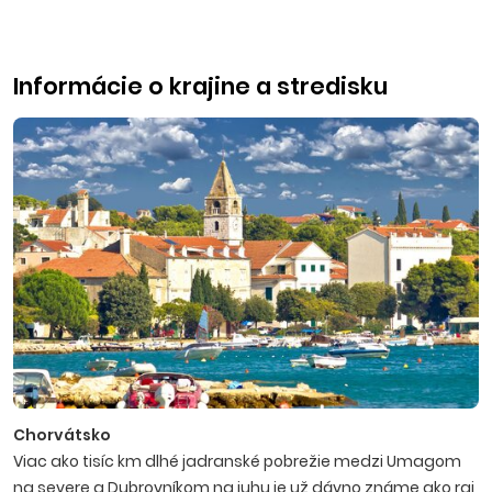
Informácie o krajine a stredisku
Chorvátsko
Viac ako tisíc km dlhé jadranské pobrežie medzi Umagom
na severe a Dubrovníkom na juhu je už dávno známe ako raj