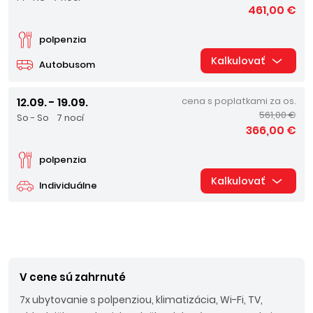
461,00 €
polpenzia
Kalkulovať
Autobusom
12.09. - 19.09.
cena s poplatkami za os.
561,00 €
So - So
7 nocí
366,00 €
polpenzia
Kalkulovať
Individuálne
V cene sú zahrnuté
7x ubytovanie s polpenziou, klimatizácia, Wi-Fi, TV,