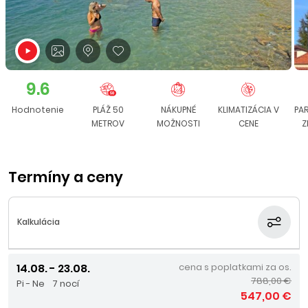
9.6
Hodnotenie
PLÁŽ 50
NÁKUPNÉ
KLIMATIZÁCIA V
PA
METROV
MOŽNOSTI
CENE
Z
Termíny a ceny
Kalkulácia
14.08. - 23.08.
cena s poplatkami za os.
788,00 €
Pi - Ne
7 nocí
547,00 €