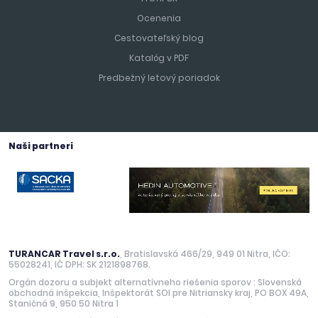
Ocenenia
Cestovateľský blog
Katalóg v PDF
Predbežný letový poriadok
Naši partneri
TURANCAR Travel s.r.o.
, Bratislavská 466/29, 949 01 Nitra, IČO:
55028241, IČ DPH: SK 2121898768.
Orgán dozoru a subjekt alternatívneho riešenia sporov : Slovenská
obchodná inšpekcia, Inšpektorát SOI pre Nitriansky kraj, PO BOX 49A,
Staničná 9, 950 50 Nitra 1