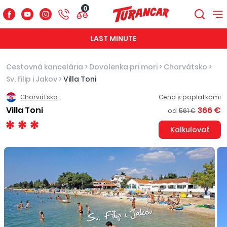
0
LAST MINUTE
Cestovná kancelária
>
Dovolenka pri mori
>
Chorvátsko
>
Sv. Filip i Jakov
>
Villa Toni
Chorvátsko
Cena s poplatkami
Villa Toni
366 €
od
561 €
Kalkulovať