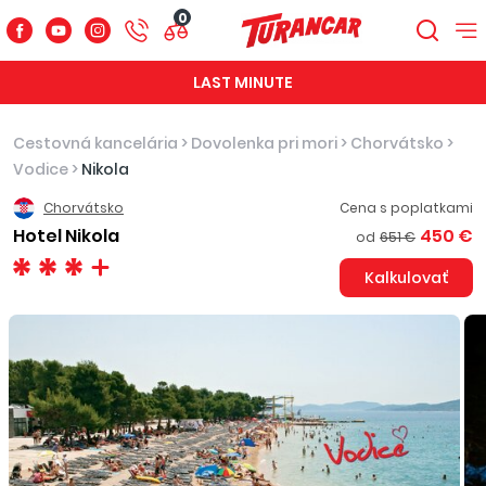
0
LAST MINUTE
Cestovná kancelária
>
Dovolenka pri mori
>
Chorvátsko
>
Vodice
>
Nikola
Chorvátsko
Cena s poplatkami
Hotel Nikola
450 €
od
651 €
Kalkulovať