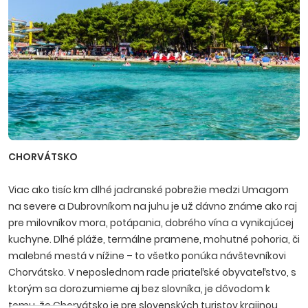
CHORVÁTSKO
Viac ako tisíc km dlhé jadranské pobrežie medzi Umagom
na severe a Dubrovníkom na juhu je už dávno známe ako raj
pre milovníkov mora, potápania, dobrého vína a vynikajúcej
kuchyne. Dlhé pláže, termálne pramene, mohutné pohoria, či
malebné mestá v nížine – to všetko ponúka návštevníkovi
Chorvátsko. V neposlednom rade priateľské obyvateľstvo, s
ktorým sa dorozumieme aj bez slovníka, je dôvodom k
tomu, že Chorvátsko je pre slovenských turistov krajinou