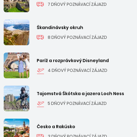
7 DŇOVÝ POZNÁVACÍ ZÁJAZD
Škandinávsky okruh
8 DŇOVÝ POZNÁVACÍ ZÁJAZD
Paríž a rozprávkový Disneyland
4 DŇOVÝ POZNÁVACÍ ZÁJAZD
Tajomstvá Škótska a jazera Loch Ness
5 DŇOVÝ POZNÁVACÍ ZÁJAZD
Česko a Rakúsko
3 DŇOVÝ POZNÁVACÍ ZÁJAZD