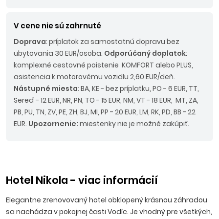
V cene nie sú zahrnuté
Doprava
: príplatok za samostatnú dopravu bez
ubytovania 30 EUR/osoba.
Odporúčaný doplatok
:
komplexné cestovné poistenie KOMFORT alebo PLUS,
asistencia k motorovému vozidlu 2,60 EUR/deň.
Nástupné miesta
: BA, KE - bez príplatku, PO - 6 EUR, TT,
Sereď - 12 EUR, NR, PN, TO - 15 EUR, NM, VT - 18 EUR, MT, ZA,
PB, PU, TN, ZV, PE, ZH, BJ, MI, PP - 20 EUR, LM, RK, PD, BB - 22
EUR.
Upozornenie:
miestenky nie je možné zakúpiť.
Hotel Nikola - viac informácií
Elegantne zrenovovaný hotel obklopený krásnou záhradou
sa nachádza v pokojnej časti Vodíc. Je vhodný pre všetkých,