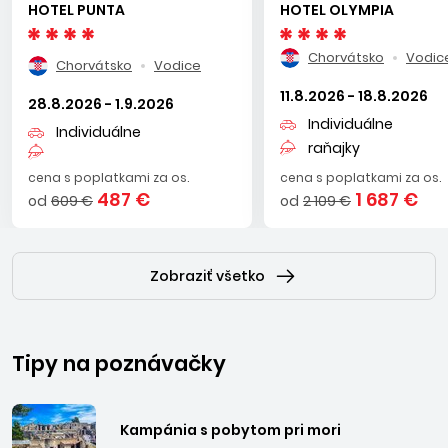
HOTEL PUNTA
HOTEL OLYMPIA
Chorvátsko
Vodic
Chorvátsko
Vodice
11.8.2026 - 18.8.2026
28.8.2026 - 1.9.2026
Individuálne
Individuálne
raňajky
cena s poplatkami za os.
cena s poplatkami za os.
487 €
1 687 €
od
609 €
od
2 109 €
Zobraziť všetko
Tipy na poznávačky
Kampánia s pobytom pri mori