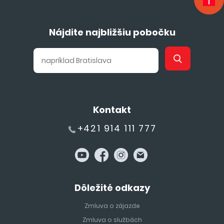
Nájdite najbližšiu pobočku
Kontakt
+421 914 111 777
Dôležité odkazy
Zmluva o zájazde
Zmluva o službách