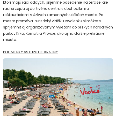
ktorí majú radi oddych, príjemné posedenie na terase, ale
radi si zájdu aj do živého centra s obchodíkmi a
reštauráciami v úzkych kamenných uličkách mesta. Po
meste premáva turistický vláčik. Dovolenku si môžete
spríjemniť aj organizovaným výletom do blízkych národných
parkov Krka, Kornati a Plitvice, ako aj na ďalšie prekrásne
miesta.
PODMIENKY VSTUPU DO KRAJINY