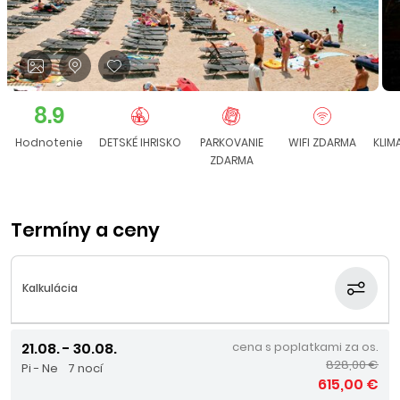
8.9
Hodnotenie
DETSKÉ IHRISKO
PARKOVANIE
WIFI ZDARMA
KLIM
ZDARMA
Termíny a ceny
Kalkulácia
21.08. - 30.08.
cena s poplatkami za os.
828,00 €
Pi - Ne
7 nocí
615,00 €