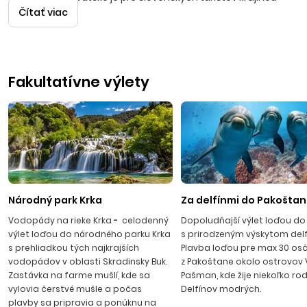
Čítať viac
číslo jeden.
Fakultatívne výlety
VODICE
Jedno z najkrajších stredísk na pobreží Jadranského mora
sa rozprestiera v malebnej zátoke cca 10 km severne od
Šibeniku. Cez deň živé stredisko plné života na rušnej
promenáde plnej obchodíkov a stánkov s ovocím, kaviarní a
barov, sa večer pri západe slnka mení na romantické
mestečko s kamennými uličkami. Nočný život ožíva večer v
rôznych kluboch, tanečných terasách a aj na známej
Národný park Krka
Za delfínmi do Pakošta
Haciende – diskotéke pod holým nebom.
Vodopády na rieke Krka
-
celodenný
Dopoludňajší výlet loďou do
výlet loďou do národného parku Krka
s prirodzeným výskytom delf
s prehliadkou tých najkrajších
Plavba loďou pre max 30 os
vodopádov v oblasti Skradinsky Buk.
z Pakoštane okolo ostrovov
Zastávka na farme mušlí, kde sa
Pašman, kde žije niekoľko rod
vylovia čerstvé mušle a počas
Delfínov modrých.
plavby sa pripravia a ponúknu na