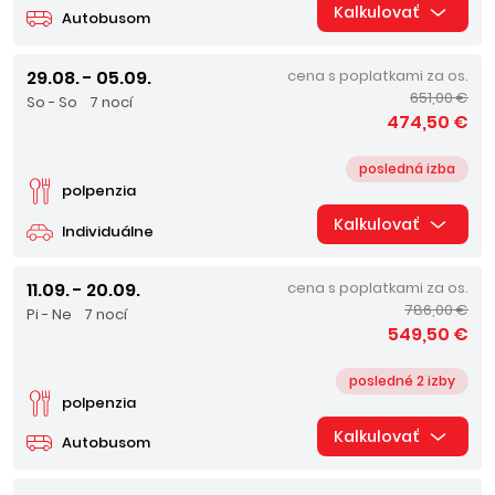
Kalkulovať
Autobusom
29.08. - 05.09.
cena s poplatkami za os.
651,00 €
So - So
7 nocí
474,50 €
posledná izba
polpenzia
Kalkulovať
Individuálne
11.09. - 20.09.
cena s poplatkami za os.
786,00 €
Pi - Ne
7 nocí
549,50 €
posledné 2 izby
polpenzia
Kalkulovať
Autobusom