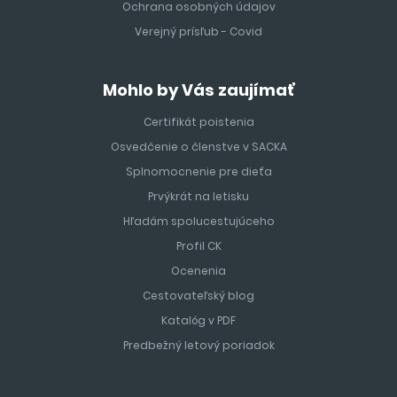
Ochrana osobných údajov
Verejný prísľub - Covid
Mohlo by Vás zaujímať
Certifikát poistenia
Osvedčenie o členstve v SACKA
Splnomocnenie pre dieťa
Prvýkrát na letisku
Hľadám spolucestujúceho
Profil CK
Ocenenia
Cestovateľský blog
Katalóg v PDF
Predbežný letový poriadok