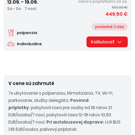
12.09. - 19.09.
cena s poplatkami za os.
651,00 €
So - So
7 nocí
449,50 €
posledné 2 izby
polpenzia
Kalkulovať
Individuálne
V cene sú zahrnuté
7x ubytovanie s polpenziou, klimatizácia, TV, Wi-Fi,
parkovanie, služby delegáta.
Povinné
príplatky
: pobytová taxa pre osoby od 18 rokov 21
EUR/osoba/7 nocí, pobytová taxa 12-18 rokov 10,50
EUR/osoba/7 nocí.
Pri autobusovej doprave:
LUX BUS
135 EUR/osoba, palivový príplatok.