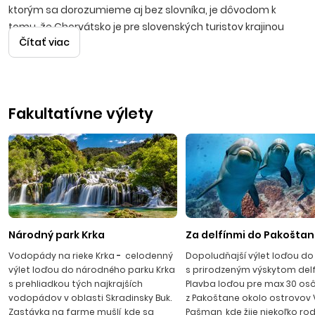
ktorým sa dorozumieme aj bez slovníka, je dôvodom k
tomu, že Chorvátsko je pre slovenských turistov krajinou
Čítať viac
číslo jeden.
Vodice
Jedno z najkrajších stredísk na pobreží Jadranského mora
Fakultatívne výlety
sa rozprestiera v malebnej zátoke cca 10 km severne od
Šibeniku. Cez deň živé stredisko plné života na rušnej
promenáde plnej obchodíkov a stánkov s ovocím, kaviarní a
barov, sa večer pri západe slnka mení na romantické
mestečko s kamennými uličkami. Nočný život ožíva večer v
rôznych kluboch, tanečných terasách a aj na známej
Haciende – diskotéke pod holým nebom.
Národný park Krka
Za delfínmi do Pakošta
Vodopády na rieke Krka
-
celodenný
Dopoludňajší výlet loďou do
výlet loďou do národného parku Krka
s prirodzeným výskytom delf
s prehliadkou tých najkrajších
Plavba loďou pre max 30 os
vodopádov v oblasti Skradinsky Buk.
z Pakoštane okolo ostrovov
Zastávka na farme mušlí, kde sa
Pašman, kde žije niekoľko rod