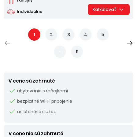
raňajky
Kalkulovať
Individuálne
1
2
3
4
5
...
11
V cene sú zahrnuté
ubytovanie s raňajkami
bezplatné Wi-Fi pripojenie
asistenčná služba
V cene nie sú zahrnuté