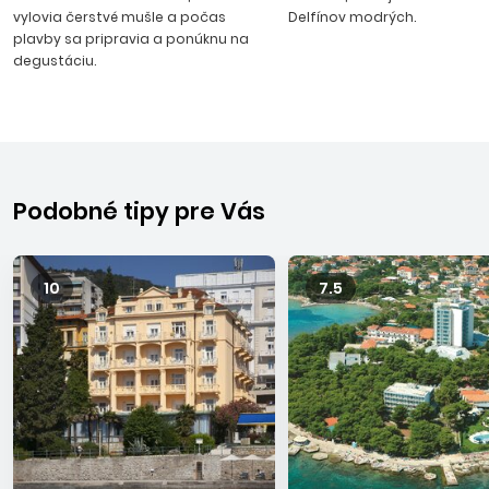
vylovia čerstvé mušle a počas
Delfínov modrých.
plavby sa pripravia a ponúknu na
degustáciu.
Podobné tipy pre Vás
10
7.5