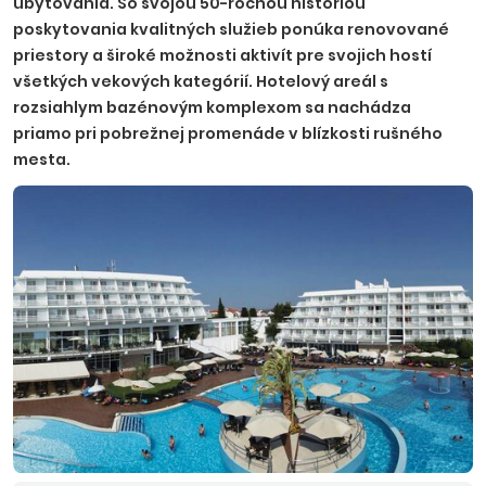
ubytovania. So svojou 50-ročnou históriou
poskytovania kvalitných služieb ponúka renovované
priestory a široké možnosti aktivít pre svojich hostí
všetkých vekových kategórií. Hotelový areál s
rozsiahlym bazénovým komplexom sa nachádza
priamo pri pobrežnej promenáde v blízkosti rušného
mesta.