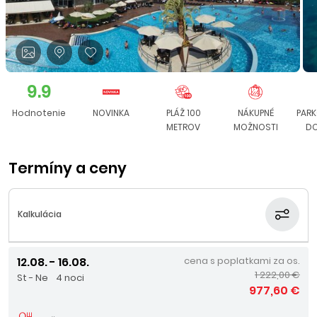
9.9
Hodnotenie
NOVINKA
PLÁŽ 100
NÁKUPNÉ
PARK
METROV
MOŽNOSTI
DO
Termíny a ceny
Kalkulácia
12.08. - 16.08.
cena s poplatkami za os.
1 222,00 €
St - Ne
4 noci
977,60 €