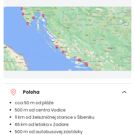
Poloha
cca 50 m od pláže
500 m od centra Vodice
11 km od železničnej stanice v Šibeniku
65 km od letiska v Zadare
500 m od autobusovej zastávky