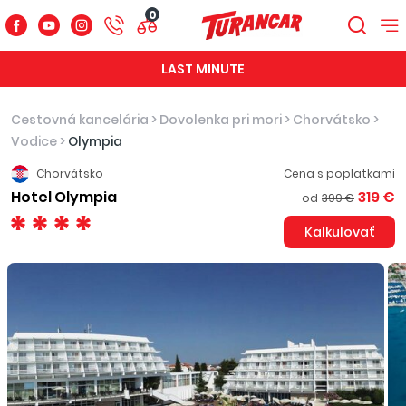
0
LAST MINUTE
Cestovná kancelária
>
Dovolenka pri mori
>
Chorvátsko
>
Vodice
>
Olympia
Chorvátsko
Cena s poplatkami
Hotel Olympia
319 €
od
399 €
Kalkulovať