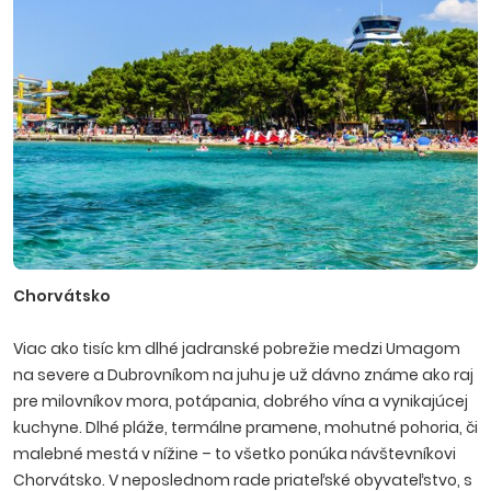
Chorvátsko
Viac ako tisíc km dlhé jadranské pobrežie medzi Umagom
na severe a Dubrovníkom na juhu je už dávno známe ako raj
pre milovníkov mora, potápania, dobrého vína a vynikajúcej
kuchyne. Dlhé pláže, termálne pramene, mohutné pohoria, či
malebné mestá v nížine – to všetko ponúka návštevníkovi
Chorvátsko. V neposlednom rade priateľské obyvateľstvo, s