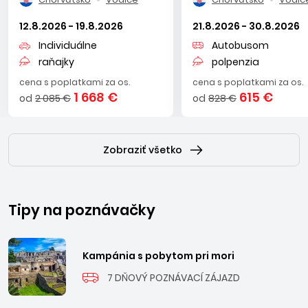
12.8.2026 - 19.8.2026
21.8.2026 - 30.8.2026
Individuálne
Autobusom
raňajky
polpenzia
cena s poplatkami za os.
cena s poplatkami za os.
1 668 €
615 €
od
2 085 €
od
828 €
Zobraziť všetko
Tipy na poznávačky
Kampánia s pobytom pri mori
7 DŇOVÝ POZNÁVACÍ ZÁJAZD