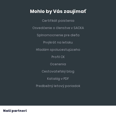
Mohlo by Vás zaujímať
Certifikát poistenia
Osvedčenie o členstve v SACKA
Splnomocnenie pre dieťa
Prvýkrát na letisku
Hľadám spolucestujúceho
Profil CK
Ocenenia
Cestovateľský blog
Katalóg v PDF
Predbežný letový poriadok
Naši partneri