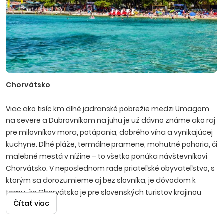
Chorvátsko
Viac ako tisíc km dlhé jadranské pobrežie medzi Umagom
na severe a Dubrovníkom na juhu je už dávno známe ako raj
pre milovníkov mora, potápania, dobrého vína a vynikajúcej
kuchyne. Dlhé pláže, termálne pramene, mohutné pohoria, či
malebné mestá v nížine – to všetko ponúka návštevníkovi
Chorvátsko. V neposlednom rade priateľské obyvateľstvo, s
ktorým sa dorozumieme aj bez slovníka, je dôvodom k
tomu, že Chorvátsko je pre slovenských turistov krajinou
Čítať viac
číslo jeden.