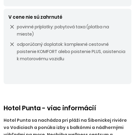
V cene nie sú zahrnuté
povinné príplatky: pobytová taxa (platba na
mieste)
odporúčaný doplatok: komplexné cestovné
poistenie KOMFORT alebo poistenie PLUS, asistencia
k motorovému vozidlu
Hotel Punta - viac informácií
Hotel Punta sa nachádza pri pláži na Šibenickej riviére
vo Vodiciach a ponúka izby s balkónmi a nádhernými
výhľadmi na more. Nechýba wellness centrum a