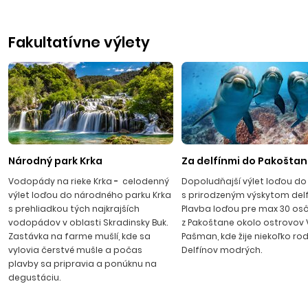
Vodice
Fakultatívne výlety
Jedno z najkrajších stredísk na pobreží Jadranského mora
sa rozprestiera v malebnej zátoke cca 10 km severne od
Šibeniku. Cez deň živé stredisko plné života na rušnej
promenáde plnej obchodíkov a stánkov s ovocím, kaviarní a
barov, sa večer pri západe slnka mení na romantické
mestečko s kamennými uličkami. Nočný život ožíva večer v
rôznych kluboch, tanečných terasách a aj na známej
Haciende – diskotéke pod holým nebom.
Národný park Krka
Za delfínmi do Pakošta
Vodopády na rieke Krka
-
celodenný
Dopoludňajší výlet loďou do
výlet loďou do národného parku Krka
s prirodzeným výskytom delf
s prehliadkou tých najkrajších
Plavba loďou pre max 30 os
vodopádov v oblasti Skradinsky Buk.
z Pakoštane okolo ostrovov
Zastávka na farme mušlí, kde sa
Pašman, kde žije niekoľko rod
vylovia čerstvé mušle a počas
Delfínov modrých.
plavby sa pripravia a ponúknu na
degustáciu.