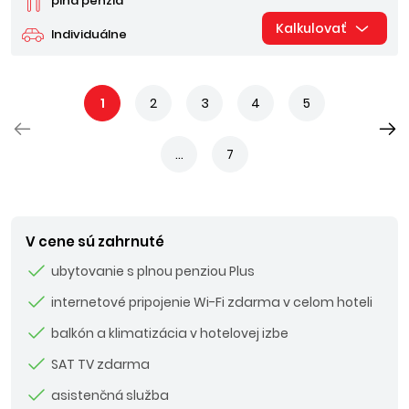
plná penzia
Kalkulovať
Individuálne
1
2
3
4
5
...
7
V cene sú zahrnuté
ubytovanie s plnou penziou Plus
internetové pripojenie Wi-Fi zdarma v celom hoteli
balkón a klimatizácia v hotelovej izbe
SAT TV zdarma
asistenčná služba