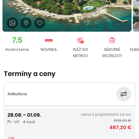
7.5
Hodnotenie
NOVINKA
PLÁŽ 100
NÁKUPNÉ
KLIM
METROV
MOŽNOSTI
Termíny a ceny
Kalkulácia
28.08. - 01.09.
cena s poplatkami za os.
609,00 €
Pi - Ut
4 noci
487,20 €