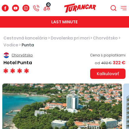
0
LAST MINUTE
Cestovná kancelária
>
Dovolenka pri mori
>
Chorvátsko
>
Vodice
>
Punta
Chorvátsko
Cena s poplatkami
Hotel Punta
322 €
od
402 €
Kalkulovať