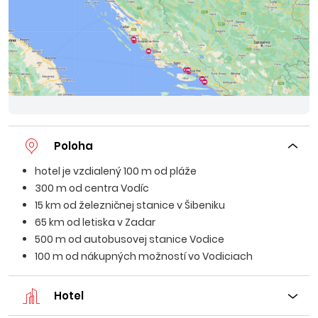
Poloha
hotel je vzdialený 100 m od pláže
300 m od centra Vodíc
15 km od železničnej stanice v Šibeniku
65 km od letiska v Zadar
500 m od autobusovej stanice Vodice
100 m od nákupných možností vo Vodiciach
Hotel