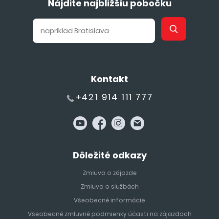
Nájdite najbližšiu pobočku
Kontakt
+421 914 111 777
Dôležité odkazy
Zmluva o zájazde
Zmluva o službách
Všeobecné informácie
Všeobecné zmluvné podmienky účasti na zájazdoch