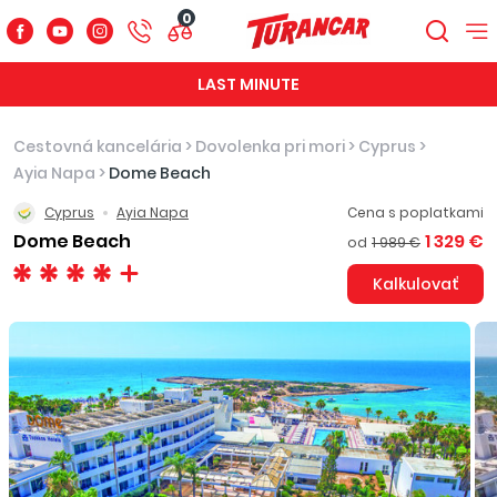
0
LAST MINUTE
Cestovná kancelária
>
Dovolenka pri mori
>
Cyprus
>
Ayia Napa
>
Dome Beach
Cyprus
Ayia Napa
Cena s poplatkami
Dome Beach
1 329 €
od
1 989 €
Kalkulovať