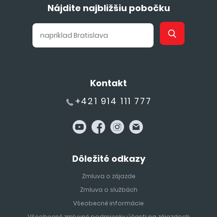
Nájdite najbližšiu pobočku
Kontakt
+421 914 111 777
Dôležité odkazy
Zmluva o zájazde
Zmluva o službách
Všeobecné informácie
Všeobecné zmluvné podmienky účasti na zájazdoch