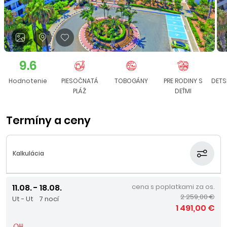
9.6
Hodnotenie
PIESOČNATÁ
TOBOGÁNY
PRE RODINY S
DETS
PLÁŽ
DEŤMI
Termíny a ceny
Kalkulácia
11.08. - 18.08.
cena s poplatkami za os.
2 259,00 €
Ut - Ut
7 nocí
1 491,00 €