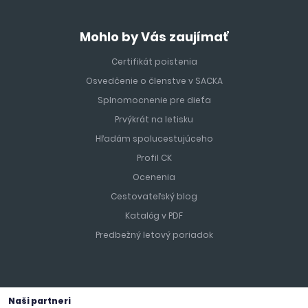
Mohlo by Vás zaujímať
Certifikát poistenia
Osvedčenie o členstve v SACKA
Splnomocnenie pre dieťa
Prvýkrát na letisku
Hľadám spolucestujúceho
Profil CK
Ocenenia
Cestovateľský blog
Katalóg v PDF
Predbežný letový poriadok
Naši partneri