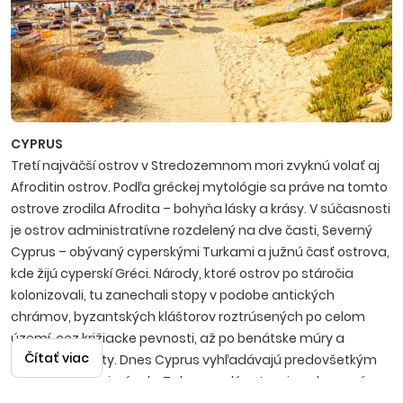
CYPRUS
Tretí najväčší ostrov v Stredozemnom mori zvyknú volať aj
Afroditin ostrov. Podľa gréckej mytológie sa práve na tomto
ostrove zrodila Afrodita – bohyňa lásky a krásy. V súčasnosti
je ostrov administratívne rozdelený na dve časti, Severný
Cyprus – obývaný cyperskými Turkami a južnú časť ostrova,
kde žijú cyperskí Gréci. Národy, ktoré ostrov po stáročia
kolonizovali, tu zanechali stopy v podobe antických
chrámov, byzantských kláštorov roztrúsených po celom
území, cez križiacke pevnosti, až po benátske múry a
Čítať viac
islamské mešity. Dnes Cyprus vyhľadávajú predovšetkým
milovníci peknej prírody. Takmer celý ostrov je zalesnený a