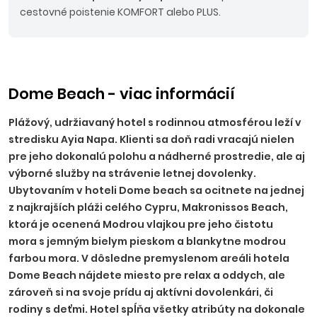
cestovné poistenie KOMFORT alebo PLUS.
Dome Beach - viac informácií
Plážový, udržiavaný hotel s rodinnou atmosférou leží v
stredisku Ayia Napa. Klienti sa doň radi vracajú nielen
pre jeho dokonalú polohu a nádherné prostredie, ale aj
výborné služby na strávenie letnej dovolenky.
Ubytovaním v hoteli Dome beach sa ocitnete na jednej
z najkrajších pláži celého Cypru, Makronissos Beach,
ktorá je ocenená Modrou vlajkou pre jeho čistotu
mora s jemným bielym pieskom a blankytne modrou
farbou mora. V dôsledne premyslenom areáli hotela
Dome Beach nájdete miesto pre relax a oddych, ale
zároveň si na svoje prídu aj aktívni dovolenkári, či
rodiny s deťmi. Hotel spĺňa všetky atribúty na dokonale