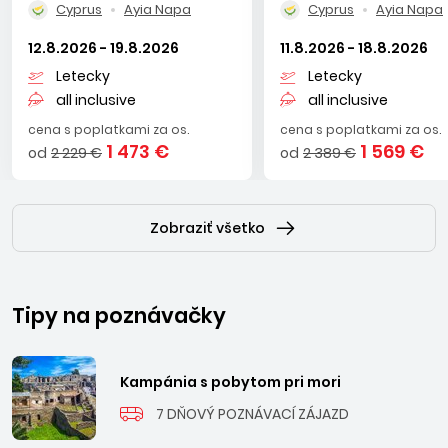
Cyprus
Ayia Napa
Cyprus
Ayia Napa
dovolenka objednaná ako
First moment a
lebo
Last
minute
, či ako darček pre Vašich blízkych, ktorým chcete
12.8.2026 - 19.8.2026
11.8.2026 - 18.8.2026
urobiť radosť. Aj keď len na chvílu pocítiť atmosféru tohto
Letecky
Letecky
ostrova, uvidíte, že dovolenka vo Vás zanechá krásne
all inclusive
all inclusive
spomienky na tento čarokrásny ostrov. Let z Bratislavy do
cena s poplatkami za os.
cena s poplatkami za os.
Larnaky trvá približne 2 hodiny 55 minút.
1 473 €
1 569 €
od
2 229 €
od
2 389 €
Zobraziť všetko
Tipy na poznávačky
Kampánia s pobytom pri mori
7 DŇOVÝ POZNÁVACÍ ZÁJAZD