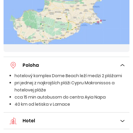
Poloha
hotelový komplex Dome Beach leží medzi 2 plážami
pri jednej z najkrajších pláži Cypru Makronissos a
hotelovej pláže
cca 15 min autobusom do centra Ayia Napa
40 km od letiska v Larnace
Hotel