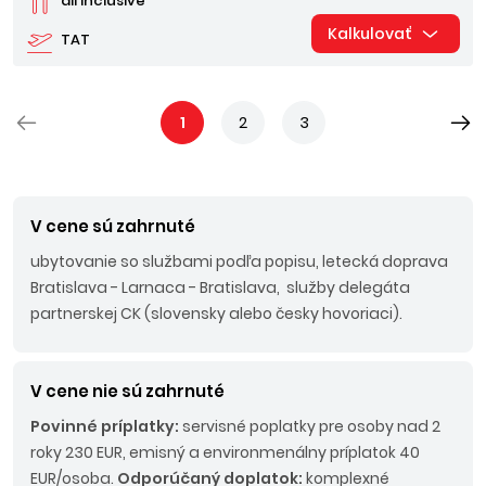
all inclusive
Kalkulovať
TAT
1
2
3
V cene sú zahrnuté
ubytovanie so službami podľa popisu, letecká doprava
Bratislava - Larnaca - Bratislava, služby delegáta
partnerskej CK (slovensky alebo česky hovoriaci).
V cene nie sú zahrnuté
Povinné príplatky:
servisné poplatky pre osoby nad 2
roky 230 EUR, emisný a environmenálny príplatok 40
EUR/osoba.
Odporúčaný doplatok:
komplexné