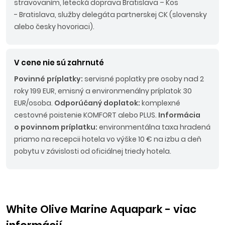
stravovaním, letecká doprava Bratislava – Kos
- Bratislava, služby delegáta partnerskej CK (slovensky
alebo česky hovoriaci).
V cene nie sú zahrnuté
Povinné príplatky:
servisné poplatky pre osoby nad 2
roky 199 EUR, emisný a environmenálny príplatok 30
EUR/osoba.
Odporúčaný doplatok:
komplexné
cestovné poistenie KOMFORT alebo PLUS.
Informácia
o povinnom príplatku:
environmentálna taxa hradená
priamo na recepcii hotela vo výške 10 € na izbu a deň
pobytu v závislosti od oficiálnej triedy hotela.
White Olive Marine Aquapark - viac