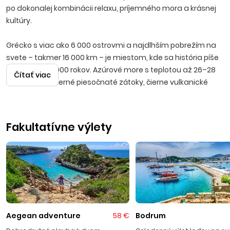
po dokonalej kombinácii relaxu, príjemného mora a krásnej
kultúry.
Grécko s viac ako 6 000 ostrovmi a najdlhším pobrežím na
svete – takmer 16 000 km – je miestom, kde sa história píše
už viac ako 4 000 rokov. Azúrové more s teplotou až 26–28
Čítať viac
°C v lete, nádherné piesočnaté zátoky, čierne vulkanické
pláže a stredomorská klíma vytvárajú ideálne podmienky
pre nezabudnuteľnú dovolenku. Na
Krétu
,
Rodos
či
Korfu
sa
dostanete priamym letom z Bratislavy alebo Košíc za 2,5 až
Fakultatívne výlety
3,5 hodiny.
Pre rodiny s deťmi Grécko ponúka bezpečné prostredie s
plážami pozvoľne klesajúcimi do mora, detské aquaparky,
animácie v rezortoch a archeologické pamiatky, kde sa deti
zahrajú na objaviteľov stratených civilizácií. Grécke
destinácie ponúkajú pestrý výber rodinných hotelov, čisté
Aegean adventure
58 €
Bodrum
more a prírodu, ktorá robí z Grécka raj pre rodičov i deti.