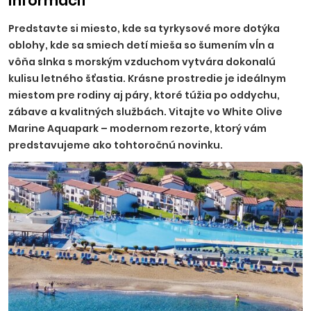
informácií
Predstavte si miesto, kde sa tyrkysové more dotýka
oblohy, kde sa smiech detí mieša so šumením vĺn a
vôňa slnka s morským vzduchom vytvára dokonalú
kulisu letného šťastia. Krásne prostredie je ideálnym
miestom pre rodiny aj páry, ktoré túžia po oddychu,
zábave a kvalitných službách. Vitajte vo White Olive
Marine Aquapark – modernom rezorte, ktorý vám
predstavujeme ako tohtoročnú novinku.