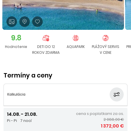
9.8
Hodnotenie
DETI DO 12
AQUAPARK
PLÁŽOVÝ SERVIS
PR
ROKOV ZDARMA
V CENE
Termíny a ceny
Kalkulácia
14.08. - 21.08.
cena s poplatkami za os.
2 088,00 €
Pi - Pi
7 nocí
1 372,00 €