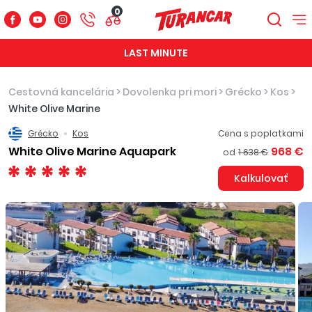
0
LAST MINUTE
Cestovná kancelária
>
Dovolenka pri mori
>
Grécko
>
Kos
>
White Olive Marine
Grécko
Kos
Cena s poplatkami
White Olive Marine Aquapark
968 €
od
1 638 €
Kalkulovať