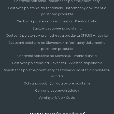
(podľa destinácie)
Cestovné poistenie - Všeobecné poistné podmienky
Cestovné poistenie do zahraničia - Informačný dokument o
Transfer z letiska:
organizovaný autobus, požičané auto
poistnom produkte
alebo taxi
Cestovné poistenie do zahraničia - Prehľad krytia
Sadzby cestovného poistenia
Hlavné medzinárodné letiská:
Atény, Heraklion (Kréta),
Cestovné poistenie – prehlad krytia produktu CP PLUS – novinka
Rodos, Korfu, Santorini, Mykonos
Cestovné poistenie na Slovensku - Informačný dokument o
poistnom produkte
Tip:
Ak plánujete spoznávať ostrov, oplatí sa požičať auto a
spojiť dovolenku pri mori s výletmi po vnútrozemí.
Cestovné poistenie na Slovensku - Prehľad krytia
Cestovné poistenie na Slovensku - Zvláštne dojednanie
Podmienky vstupu a doklady
Všeobecné poistné podmienky cestovného poistenia k poisteniu
vozidla
Grécko je členom EÚ, občanom SR stačí platný
občiansky preukaz s fotografiou alebo cestovný pas
.
Ochrana osobných údajov pre poistenie
Ochrana osobných údajov
Doklad musí byť platný počas celej doby pobytu
–
Verejný prísľub - Covid
minimálna doba platnosti nie je stanovená, no odporúča sa
platnosť aj po návrate.