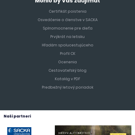
Mohlo by Vás zaujímať
Deti potrebujú vlastný doklad (občiansky preukaz alebo
Certifikát poistenia
pas).
Osvedčenie o členstve v SACKA
Splnomocnenie pre dieťa
Tip:
Majte pri sebe doklady aj mimo letiska – môžu ich
vyžadovať v autopožičovni či pri ubytovaní.
Prvýkrát na letisku
Hľadám spolucestujúceho
Zdravie a bezpečnosť
Profil CK
Špeciálne očkovanie sa pri ceste do Grécka nevyžaduje.
Ocenenia
Cestovateľský blog
S Európskym preukazom zdravotného poistenia máte nárok
Katalóg v PDF
na neodkladnú zdravotnú starostlivosť, napriek tomu sa
Predbežný letový poriadok
odporúča cestovné poistenie.
V turistických strediskách sú dostupné kliniky a lekárne,
tiesňová linka: 112, zdravotná pomoc: 166, turistická polícia:
Naši partneri
171.
Tip:
Slnko je v Grécku veľmi silné – nezabudnite na opaľovací