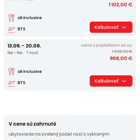
1 102,00 €
all inclusive
Kalkulovať
BTS
13.09. - 20.09.
cena s poplatkami za os.
1 638,00 €
Ne - Ne
7 nocí
968,00 €
all inclusive
Kalkulovať
BTS
V cene sú zahrnuté
ubytovanie na zvolený počet nocí s vybraným