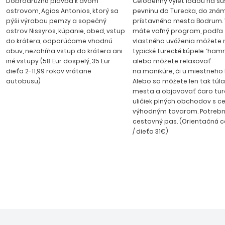
Dobrodružná plavba k dvom
Celodenný výlet loďou na s
ostrovom, Agios Antonios, ktorý sa
pevninu do Turecka, do zná
Páry a milovníci romantiky ocenia krásne Santorini, wellness
pýši výrobou pemzy a sopečný
prístavného mesta Bodrum.
hotely na Mykonose či večerné prechádzky historickými
ostrov Nissyros, kúpanie, obed, vstup
máte voľný program, podľa
promenádami s vôňou jazmínu a čerstvých morských
do krátera, odporúčame vhodnú
vlastného uváženia môžete n
plodov. Mladší návštevníci si zamilujú pulzujúce letoviská
obuv, nezahŕňa vstup do krátera ani
typické turecké kúpele “ha
ako
Faliraki na Rodose
alebo
Malia na Kréte
s klubmi,
iné vstupy (58 Eur dospelý, 35 Eur
alebo môžete relaxovať
dieťa 2-11,99 rokov vrátane
na manikúre, či u miestneho 
vodnými športmi a nočným životom.
autobusu)
Alebo sa môžete len tak túla
mesta a objavovať čaro tu
Okrem krásnych pláží vás Grécko uchváti tisícročnou
uličiek plných obchodov s c
históriou a kultúrnym bohatstvom.
Akropola v Aténach
,
výhodným tovarom. Potrebn
antické Delfská veštiareň
,
ruiny Mykén
,
Olympia
ako
cestovný pas. (Orientačná 
/ dieťa 31€)
rodisko olympijských hier či
byzantské kláštory na
Meteórach
– to všetko sú pamiatky zapísané
UNESCO
,
ktoré ponúkajú autentický pohľad do gréckej civilizácie.
A čo
grécka gastronómia?
Tradičné mezedes s desiatkami
malých chodov, grilovaná feta v olivovom oleji, šťavnaté
gyros, souvlaki, čerstvé morské plody a lokálne víno či ouzo –
to všetko za rozumné ceny v rodinných tavernách.