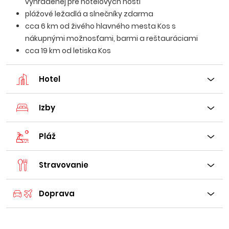
vyhradenej pre hotelových hostí
plážové ležadlá a slnečníky zdarma
cca 6 km od živého hlavného mesta Kos s
nákupnými možnosťami, barmi a reštauráciami
cca 19 km od letiska Kos
Hotel
Izby
Pláž
Stravovanie
Doprava