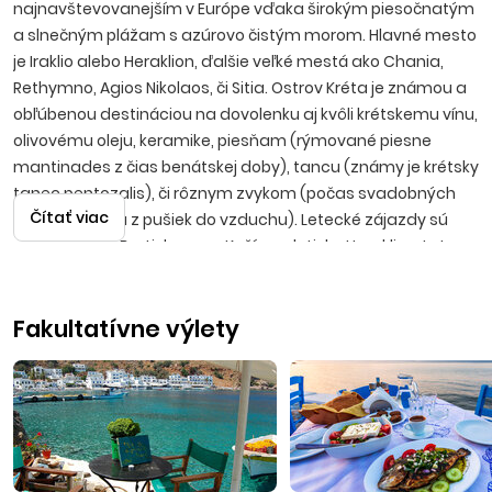
najnavštevovanejším v Európe vďaka širokým piesočnatým
a slnečným plážam s azúrovo čistým morom. Hlavné mesto
je Iraklio alebo Heraklion, ďalšie veľké mestá ako Chania,
Rethymno, Agios Nikolaos, či Sitia. Ostrov Kréta je známou a
obľúbenou destináciou na dovolenku aj kvôli krétskemu vínu,
olivovému oleju, keramike, piesňam (rýmované piesne
mantinades z čias benátskej doby), tancu (známy je krétsky
tanec pentozalis), či rôznym zvykom (počas svadobných
Čítať viac
hostín strieľajú z pušiek do vzduchu). Letecké zájazdy sú
realizované z Bratislavy a z Košíc na letisko Heraklion. Let
trvá približne 2 hod. 30 min.
Fakultatívne výlety