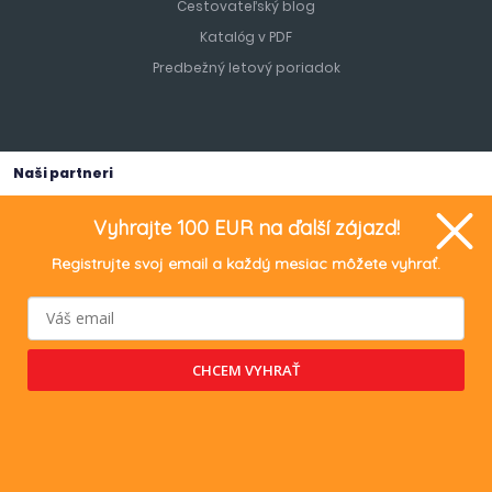
Cestovateľský blog
Katalóg v PDF
Predbežný letový poriadok
Naši partneri
Vyhrajte 100 EUR na ďalší zájazd!
Registrujte svoj email a každý mesiac môžete vyhrať.
TURANCAR Travel s.r.o.
, Bratislavská 466/29, 949 01 Nitra, IČO:
55028241, IČ DPH: SK 2121898768.
CHCEM VYHRAŤ
Orgán dozoru a subjekt alternatívneho riešenia sporov : Slovenská
obchodná inšpekcia, Inšpektorát SOI pre Nitriansky kraj, PO BOX 49A,
Staničná 9, 950 50 Nitra 1
Generuje
redakčný systém
BUXUS
CMS
spoločnosti
ui42
.