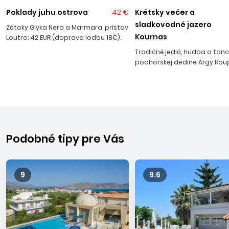
Poklady juhu ostrova
42 €
Krétsky večer a
sladkovodné jazero
Zátoky Glyka Nera a Marmara, prístav
Kournas
Loutro: 42 EUR (doprava loďou 18€).
Tradičné jedlá, hudba a tanc
podhorskej dedine Argy Roup
Podobné tipy pre Vás
9
9.6