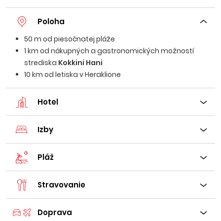
Poloha
50 m od piesočnatej pláže
1 km od nákupných a gastronomických možností
strediska
Kokkini Hani
10 km od letiska v Heraklione
Hotel
Izby
Pláž
Stravovanie
Doprava