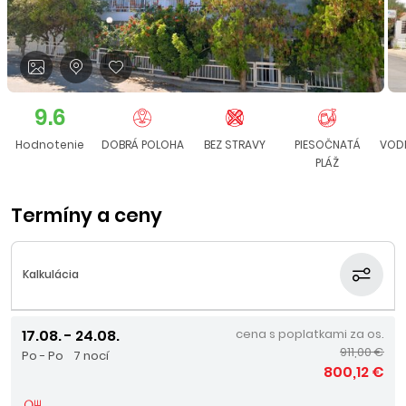
9.6
Hodnotenie
DOBRÁ POLOHA
BEZ STRAVY
PIESOČNATÁ
VOD
PLÁŽ
Termíny a ceny
Kalkulácia
17.08. - 24.08.
cena s poplatkami za os.
911,00 €
Po - Po
7 nocí
800,12 €