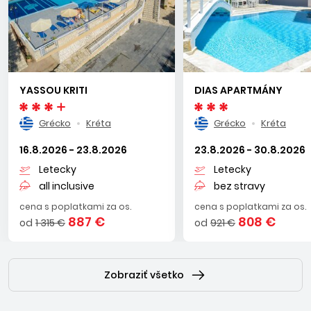
YASSOU KRITI
DIAS APARTMÁNY
Grécko
Kréta
Grécko
Kréta
16.8.2026 - 23.8.2026
23.8.2026 - 30.8.2026
Letecky
Letecky
all inclusive
bez stravy
cena s poplatkami za os.
cena s poplatkami za os.
887 €
808 €
od
1 315 €
od
921 €
Zobraziť všetko