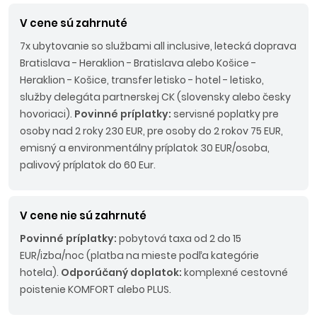
V cene sú zahrnuté
7x ubytovanie so službami all inclusive, letecká doprava
Bratislava - Heraklion - Bratislava alebo Košice -
Heraklion - Košice, transfer letisko - hotel - letisko,
služby delegáta partnerskej CK (slovensky alebo česky
hovoriaci).
Povinné príplatky:
servisné poplatky pre
osoby nad 2 roky 230 EUR, pre osoby do 2 rokov 75 EUR,
emisný a environmentálny príplatok 30 EUR/osoba,
palivový príplatok do 60 Eur.
V cene nie sú zahrnuté
Povinné príplatky:
pobytová taxa od 2 do 15
EUR/izba/noc (platba na mieste podľa kategórie
hotela).
Odporúčaný doplatok:
komplexné cestovné
poistenie KOMFORT alebo PLUS.