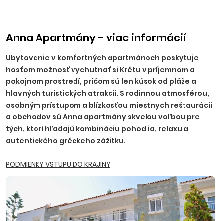
Anna Apartmány - viac informácií
Ubytovanie v komfortných apartmánoch poskytuje
hosťom možnosť vychutnať si Krétu v príjemnom a
pokojnom prostredí, pričom sú len kúsok od pláže a
hlavných turistických atrakcií. S rodinnou atmosférou,
osobným prístupom a blízkosťou miestnych reštaurácií
a obchodov sú Anna apartmány skvelou voľbou pre
tých, ktorí hľadajú kombináciu pohodlia, relaxu a
autentického gréckeho zážitku.
PODMIENKY VSTUPU DO KRAJINY