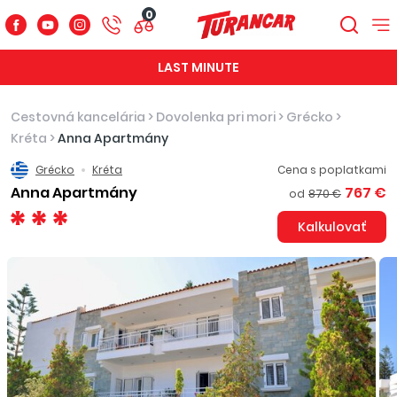
0
LAST MINUTE
Cestovná kancelária
>
Dovolenka pri mori
>
Grécko
>
Kréta
>
Anna Apartmány
Grécko
Kréta
Cena s poplatkami
Anna Apartmány
767 €
od
870 €
Kalkulovať