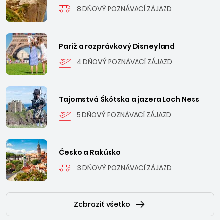
8 DŇOVÝ POZNÁVACÍ ZÁJAZD
Paríž a rozprávkový Disneyland
4 DŇOVÝ POZNÁVACÍ ZÁJAZD
Tajomstvá Škótska a jazera Loch Ness
5 DŇOVÝ POZNÁVACÍ ZÁJAZD
Česko a Rakúsko
3 DŇOVÝ POZNÁVACÍ ZÁJAZD
Zobraziť všetko