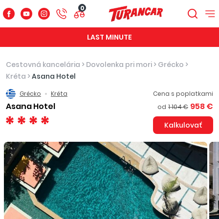
0
LAST MINUTE
Cestovná kancelária
>
Dovolenka pri mori
>
Grécko
>
Kréta
>
Asana Hotel
Grécko
Kréta
Cena s poplatkami
Asana Hotel
958 €
od
1 104 €
Kalkulovať