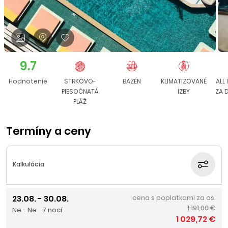
9.7
Hodnotenie
ŠTRKOVO-
BAZÉN
KLIMATIZOVANÉ
ALL 
PIESOČNATÁ
IZBY
ZA 
PLÁŽ
Termíny a ceny
Kalkulácia
23.08. - 30.08.
cena s poplatkami za os.
1 191,00 €
Ne - Ne
7 nocí
1 029,72 €