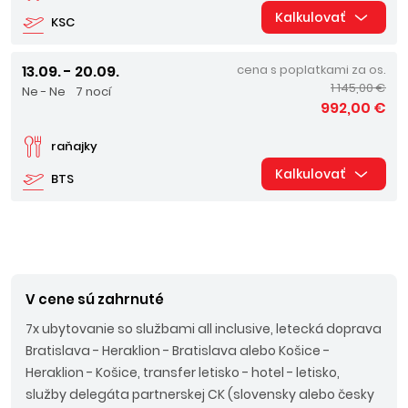
Kalkulovať
KSC
13.09. - 20.09.
cena s poplatkami za os.
1 145,00 €
Ne - Ne
7 nocí
992,00 €
raňajky
Kalkulovať
BTS
V cene sú zahrnuté
7x ubytovanie so službami all inclusive, letecká doprava
Bratislava - Heraklion - Bratislava alebo Košice -
Heraklion - Košice, transfer letisko - hotel - letisko,
služby delegáta partnerskej CK (slovensky alebo česky