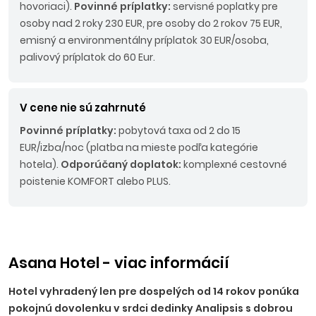
hovoriaci).
Povinné príplatky:
servisné poplatky pre
osoby nad 2 roky 230 EUR, pre osoby do 2 rokov 75 EUR,
emisný a environmentálny príplatok 30 EUR/osoba,
palivový príplatok do 60 Eur.
V cene nie sú zahrnuté
Povinné príplatky:
pobytová taxa od 2 do 15
EUR/izba/noc (platba na mieste podľa kategórie
hotela).
Odporúčaný doplatok:
komplexné cestovné
poistenie KOMFORT alebo PLUS.
Asana Hotel - viac informácií
Hotel vyhradený len pre dospelých od 14 rokov ponúka
pokojnú dovolenku v srdci dedinky Analipsis s dobrou