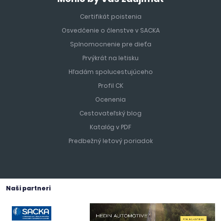
Certifikát poistenia
Osvedčenie o členstve v SACKA
Splnomocnenie pre dieťa
Prvýkrát na letisku
Hľadám spolucestujúceho
Profil CK
Ocenenia
Cestovateľský blog
Katalóg v PDF
Predbežný letový poriadok
Naši partneri