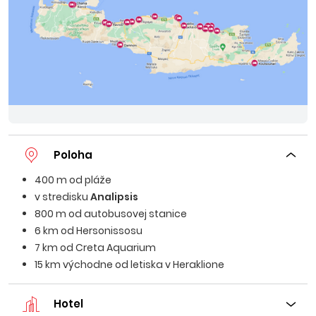
Poloha
400 m od pláže
v stredisku
Analipsis
800 m od autobusovej stanice
6 km od Hersonissosu
7 km od Creta Aquarium
15 km východne od letiska v Heraklione
Hotel