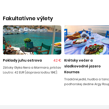
Košíc na letisko Heraklion. Let trvá približne 2 hod. 30 min
Fakultatívne výlety
Poklady juhu ostrova
42 €
Krétsky večer a
sladkovodné jazero
Zátoky Glyka Nera a Marmara, prístav
Kournas
Loutro: 42 EUR (doprava loďou 18€).
Tradičné jedlá, hudba a tanc
podhorskej dedine Argy Roup