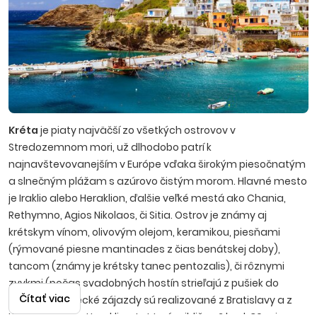
Kréta
je piaty najväčší zo všetkých ostrovov v
Stredozemnom mori, už dlhodobo patrí k
najnavštevovanejším v Európe vďaka širokým piesočnatým
a slnečným plážam s azúrovo čistým morom. Hlavné mesto
je Iraklio alebo Heraklion, ďalšie veľké mestá ako Chania,
Rethymno, Agios Nikolaos, či Sitia.
Ostrov je známy aj
krétskym vínom, olivovým olejom, keramikou, piesňami
(rýmované piesne mantinades z čias benátskej doby),
tancom (známy je krétsky tanec pentozalis), či rôznymi
zvykmi (počas svadobných hostín strieľajú z pušiek do
Čítať viac
vzduchu). Letecké zájazdy sú realizované z Bratislavy a z