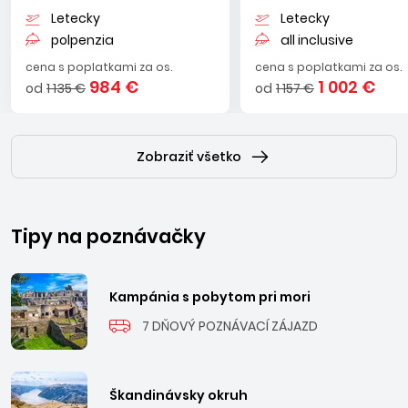
Letecky
Letecky
polpenzia
all inclusive
cena s poplatkami za os.
cena s poplatkami za os.
984 €
1 002 €
od
1 135 €
od
1 157 €
Zobraziť všetko
Tipy na poznávačky
Kampánia s pobytom pri mori
7 DŇOVÝ POZNÁVACÍ ZÁJAZD
Škandinávsky okruh