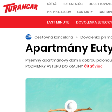
SÚŤAŽ
PDF KATALÓG
DOUBYTOVANIE
PRE PREDAJCOV
KONTAKTY
LAST MI
LAST MINUTE
DOVOLENKA LETECK
Cestovná kancelária
Dovolenka pri mo
Apartmány Eut
Príjemný apartmánový dom s dobrou polohou, v
PODMIENKY VSTUPU DO KRAJINY
Čítať viac