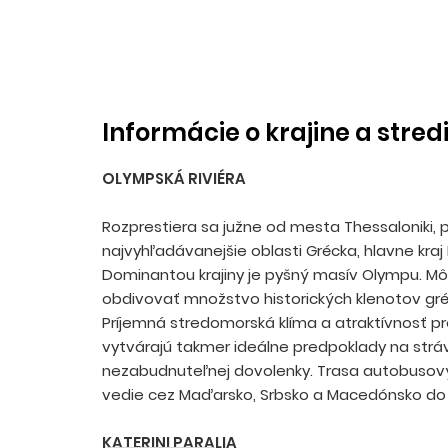
Informácie o krajine a stred
OLYMPSKÁ RIVIÉRA
Rozprestiera sa južne od mesta Thessaloniki, 
najvyhľadávanejšie oblasti Grécka, hlavne kraj P
Dominantou krajiny je pyšný masív Olympu. Mô
obdivovať množstvo historických klenotov gréc
Príjemná stredomorská klíma a atraktívnosť pr
vytvárajú takmer ideálne predpoklady na strá
nezabudnuteľnej dovolenky. Trasa autobusov
vedie cez Maďarsko, Srbsko a Macedónsko do 
KATERINI PARALIA