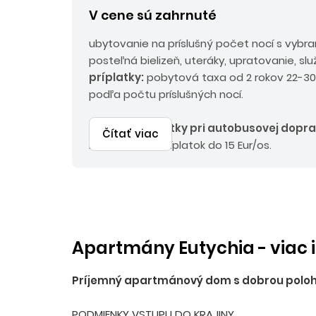
V cene sú zahrnuté
ubytovanie na príslušný počet nocí s vybr
posteľná bielizeň, uteráky, upratovanie, sl
príplatky:
pobytová taxa od 2 rokov 22-3
podľa počtu príslušných nocí.
Povinné príplatky p
ri autobusovej dopr
Čítať viac
EUR, palivový príplatok do 15 Eur/os.
Apartmány Eutychia - viac 
Príjemný apartmánový dom s dobrou polohou
PODMIENKY VSTUPU DO KRAJINY