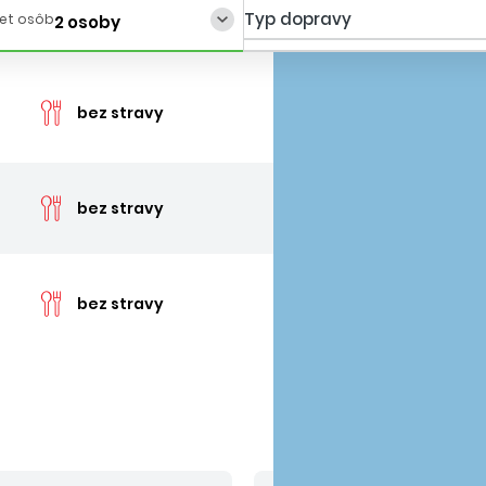
Typ dopravy
et osôb
2 osoby
cen
bez stravy
posledná izba
cen
bez stravy
posledná izba
cen
bez stravy