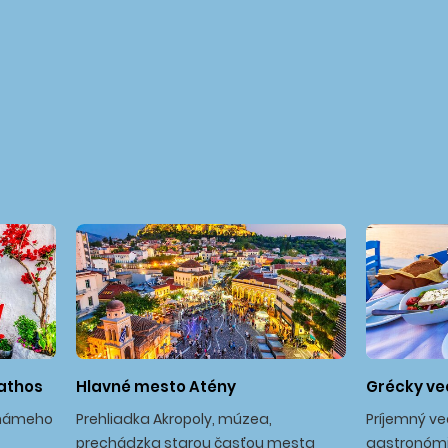
iathos
Hlavné mesto Atény
Grécky ve
známeho
Prehliadka Akropoly, múzea,
Príjemný ve
prechádzka starou časťou mesta
gastronómi