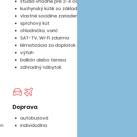
štúdiá vhodné pre 2-4 osoby
kuchynský kútik so základným vybavením
vlastné sociálne zariadenie
sprchový kút
chladnička, varič
SAT-TV, Wi-Fi zdarma
klimatizácia za doplatok na mieste
výťah
balkón alebo terasa
záhradný nábytok
Doprava
autobusová
ón
individuálna