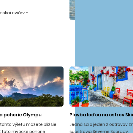
kej riviéry -
ník sa
ásnym
skou dedinkou,
dno z
alii nájdete
 piesočnatých
í, diskoték, kde
. Množstvo
litami a
na pohorie Olympu
Plavba loďou na ostrov Sk
 tohto výletu môžete bližšie
Jedná sa o jeden z ostrovov 
 toto mýtické pohorie,
súostrovia Severné Sporady.