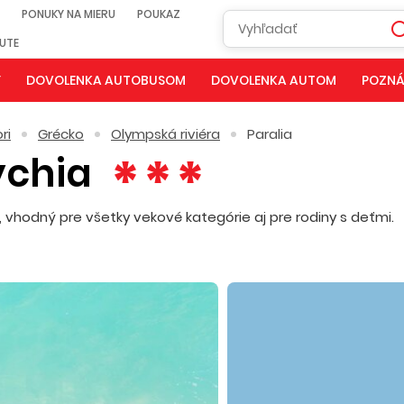
PONUKY NA MIERU
POUKAZ
NUTE
Y
DOVOLENKA AUTOBUSOM
DOVOLENKA AUTOM
POZNÁ
ri
Grécko
Olympská riviéra
Paralia
ychia
hodný pre všetky vekové kategórie aj pre rodiny s deťmi.