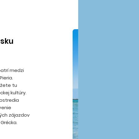
isku
patrí medzi
ieria.
žete tu
kej kultúry.
ostredia
venie
ých zájazdov
Grécka.