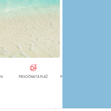
OV
PIESOČNATÁ PLÁŽ
POZVOĽNÝ VSTUP DO
K
MORA