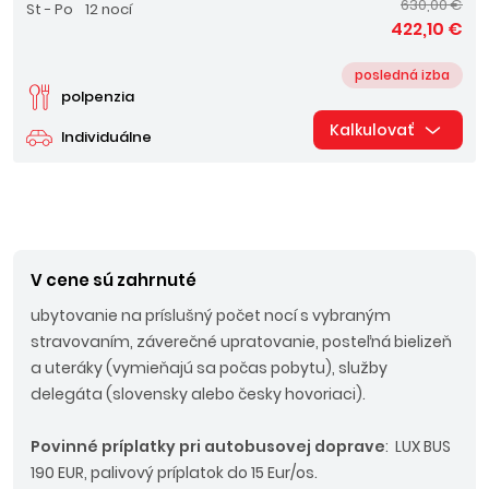
630,00 €
St - Po
12 nocí
422,10 €
posledná izba
polpenzia
Kalkulovať
Individuálne
V cene sú zahrnuté
ubytovanie na príslušný počet nocí s vybraným
stravovaním, záverečné upratovanie, posteľná bielizeň
a uteráky (vymieňajú sa počas pobytu), služby
delegáta (slovensky alebo česky hovoriaci).
Povinné príplatky p
ri autobusovej doprave
:
LUX BUS
190 EUR, palivový príplatok do 15 Eur/os.