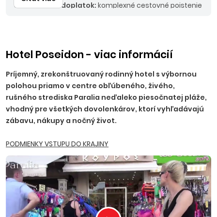
Odporúčaný doplatok:
komplexné cestovné poistenie
KOMFORT alebo PLUS, asistencia k motorovému
vozidlu.
Ostatné doplatky:
9x večera 220 EUR/osoba,
12x večera 295 EUR/osoba, 13 x večera 315 EUR/osoba, 9x
polpenzia 320 EUR/osoba, 12x polpenzia 425 EUR/ osoba,
Hotel Poseidon - viac informácií
13x polpenzia 460 EUR/osoba, 7x raňajky 95 EUR/osoba,
Príjemný, zrekonštruovaný rodinný hotel s výbornou
7x večera 170 EUR/osoba, 7x polpenzia 255 EUR/osoba.
polohou priamo v centre obľúbeného, živého,
rušného strediska Paralia neďaleko piesočnatej pláže,
vhodný pre všetkých dovolenkárov, ktorí vyhľadávajú
zábavu, nákupy a nočný život.
PODMIENKY VSTUPU DO KRAJINY