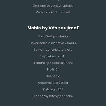
Ochrana osobných údajov
Verejný prísľub - Covid
Mohlo by Vás zaujímať
Certifikát poistenia
Osvedčenie o členstve v SACKA
Splnomocnenie pre dieťa
Prvýkrát na letisku
Hľadám spolucestujúceho
Profil CK
Ocenenia
Cestovateľský blog
Katalóg v PDF
Predbežný letový poriadok