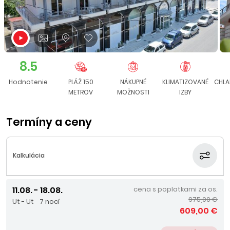
8.5
Hodnotenie
PLÁŽ 150
NÁKUPNÉ
KLIMATIZOVANÉ
CHLA
METROV
MOŽNOSTI
IZBY
Termíny a ceny
Kalkulácia
11.08. - 18.08.
cena s poplatkami za os.
975,00 €
Ut - Ut
7 nocí
609,00 €