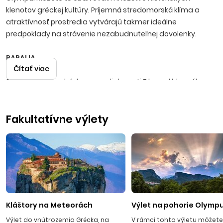
klenotov gréckej kultúry. Príjemná stredomorská klíma a
atraktívnosť prostredia vytvárajú takmer ideálne
predpoklady na strávenie nezabudnuteľnej dovolenky.
PARALIA
Čítať viac
Stredisko sa nachádza vo vzdialenosti 7 km od hlavného
mesta Olympskej riviéry - Katerini a približne 60 km od
letiska v Thessalonikách s prekrásnym výhľadom na pohorie
Fakultatívne výlety
Olymp. Kedysi bola rybárskou dedinkou, ktorá sa v
posledných rokoch premenila na jedno z najkrajších
gréckych turistických stredísk. V Paralii nájdete takmer
všetko, čo hľadáte. Pozdĺž zlatistých piesočnatých pláží sa
nachádzajú desiatky reštaurácií, vinární, diskoték, kde nočný
život končí v skorých ranných hodinách. Množstvo barov a
taverien láka svojimi typickými špecialitami a chladenými
miešanými nápojmi.
Kláštory na Meteorách
Výlet na pohorie Olymp
Výlet do vnútrozemia Grécka, na
V rámci tohto výletu môžete 