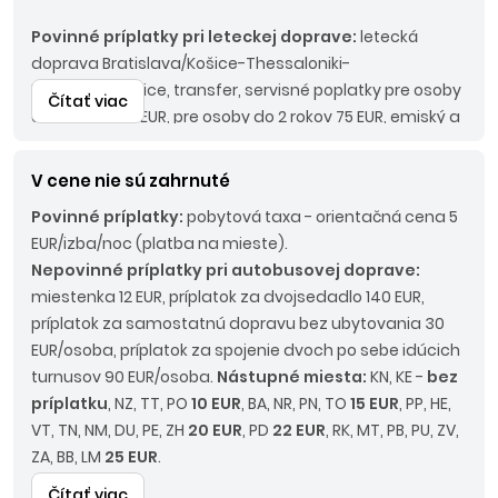
Povinné príplatky p
ri leteckej doprave:
letecká
doprava Bratislava/Košice-Thessaloniki-
Bratislava/Košice, transfer, servisné poplatky pre osoby
Čítať viac
od 2 rokov 195 EUR, pre osoby do 2 rokov 75 EUR, emiský a
environmentálny príplatok 30 Eur/osoba, palivový
príplatok do 45 Eur/os.
V cene nie sú zahrnuté
Povinné príplatky:
pobytová taxa - orientačná cena 5
EUR/izba/noc (platba na mieste).
Nepovinné príplatky pri autobusovej doprave:
miestenka 12 EUR, príplatok za dvojsedadlo 140 EUR,
príplatok za samostatnú dopravu bez ubytovania 30
EUR/osoba, príplatok za spojenie dvoch po sebe idúcich
turnusov 90 EUR/osoba.
Nástupné miesta:
KN, KE -
bez
príplatku
, NZ, TT, PO
10 EUR
, BA, NR, PN, TO
15 EUR
, PP, HE,
VT, TN, NM, DU, PE, ZH
20 EUR
, PD
22 EUR
, RK, MT, PB, PU, ZV,
ZA, BB, LM
25 EUR
.
Čítať viac