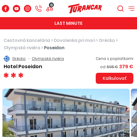
0
LAST MINUTE
Cestovná kancelária
>
Dovolenka pri mori
>
Grécko
>
Olympská riviéra
>
Poseidon
Grécko
Olympská riviéra
Cena s poplatkami
Hotel Poseidon
379 €
od
595 €
Kalkulovať