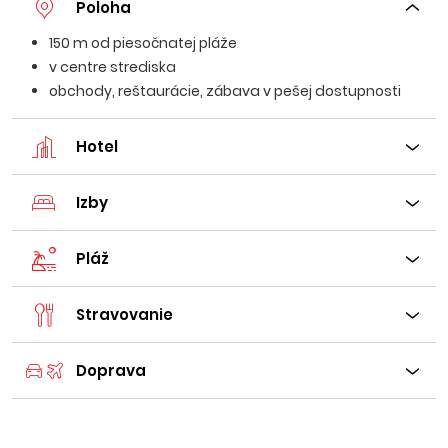
Poloha
150 m od piesočnatej pláže
v centre strediska
obchody, reštaurácie, zábava v pešej dostupnosti
Hotel
Izby
Pláž
Stravovanie
Doprava