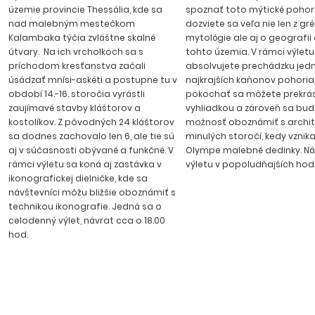
územie provincie Thessália, kde sa
spoznať toto mýtické pohori
nad malebným mestečkom
dozviete sa veľa nie len z gré
Kalambaka týčia zvláštne skalné
mytológie ale aj o geografii a
útvary. Na ich vrcholkoch sa s
tohto územia. V rámci výletu
príchodom kresťanstva začali
absolvujete prechádzku jed
úsádzať mnísi-askéti a postupne tu v
najkrajších kaňonov pohoria
období 14.-16. storočia vyrástli
pokochať sa môžete prekrá
zaujímavé stavby kláštorov a
vyhliadkou a zároveň sa bu
kostolíkov. Z pôvodných 24 kláštorov
možnosť oboznámiť s archi
sa dodnes zachovalo len 6, ale tie sú
minulých storočí, kedy vznika
aj v súčasnosti obývané a funkčné. V
Olympe malebné dedinky. Ná
rámci výletu sa koná aj zastávka v
výletu v popoludňajších hod
ikonografickej dielničke, kde sa
návštevníci môžu bližšie oboznámiť s
technikou ikonografie. Jedná sa o
celodenný výlet, návrat cca o 18.00
hod.