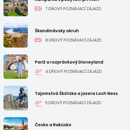
7 DŇOVÝ POZNÁVACÍ ZÁJAZD
Škandinávsky okruh
8 DŇOVÝ POZNÁVACÍ ZÁJAZD
Paríž a rozprávkový Disneyland
4 DŇOVÝ POZNÁVACÍ ZÁJAZD
Tajomstvá Škótska a jazera Loch Ness
5 DŇOVÝ POZNÁVACÍ ZÁJAZD
Česko a Rakúsko