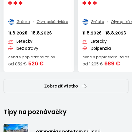
Grécko
Olympská riviéra
Grécko
Olympská r
11.8.2026 - 18.8.2026
11.8.2026 - 18.8.2026
Letecky
Letecky
bez stravy
polpenzia
cena s poplatkami za os.
cena s poplatkami za os.
526 €
689 €
od
852 €
od
1 205 €
Zobraziť všetko
Tipy na poznávačky
Kampánia s pobytom pri mori