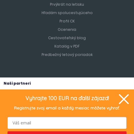
Prvýkrát na letisku
Hľadám spolucestujúceho
Profil CK
Ocenenia
Cestovateľský blog
Katalóg v PDF
Predbežný letový poriadok
Naši partneri
Vyhrajte 100 EUR na ďalší zájazd!
Registrujte svoj email a každý mesiac môžete vyhrať.
TURANCAR Travel s.r.o.
, Bratislavská 466/29, 949 01 Nitra, IČO:
55028241, IČ DPH: SK 2121898768.