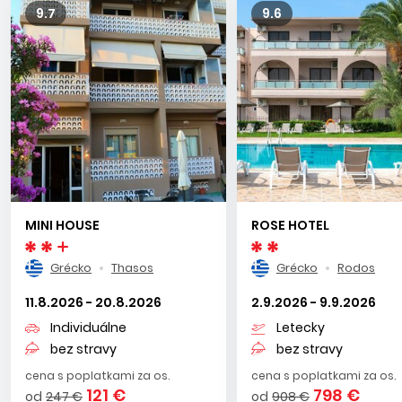
9.7
9.6
MINI HOUSE
ROSE HOTEL
Grécko
Thasos
Grécko
Rodos
11.8.2026 - 20.8.2026
2.9.2026 - 9.9.2026
Individuálne
Letecky
bez stravy
bez stravy
cena s poplatkami za os.
cena s poplatkami za os.
121 €
798 €
od
247 €
od
908 €