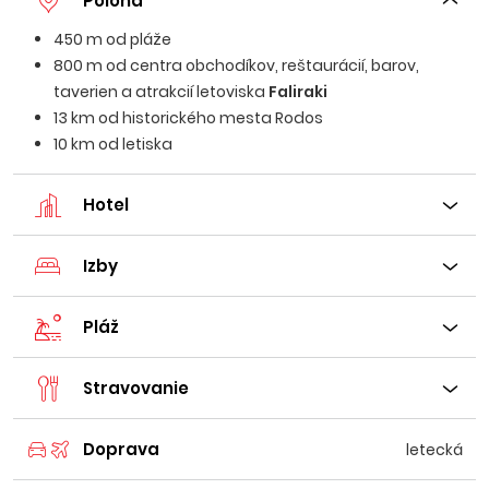
Poloha
450 m od pláže
800 m od centra obchodíkov, reštaurácií, barov,
taverien a atrakcií letoviska
Faliraki
13 km od historického mesta Rodos
10 km od letiska
Hotel
Izby
Pláž
Stravovanie
Doprava
letecká