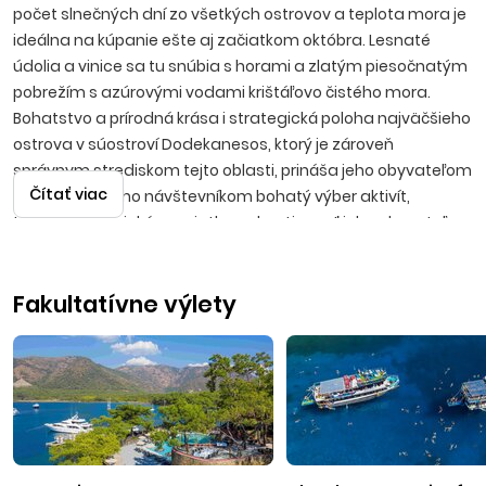
počet slnečných dní zo všetkých ostrovov a teplota mora je
ideálna na kúpanie ešte aj začiatkom októbra. Lesnaté
údolia a vinice sa tu snúbia s horami a zlatým piesočnatým
pobrežím s azúrovými vodami krištáľovo čistého mora.
Bohatstvo a prírodná krása i strategická poloha najväčšieho
ostrova v súostroví Dodekanesos, ktorý je zároveň
správnym strediskom tejto oblasti, prináša jeho obyvateľom
Čítať viac
prosperitu a jeho návštevníkom bohatý výber aktivít,
turistiku, historické pamiatky, pohostinnosť jeho obyvateľov
a vysokú kvalitu služieb. Rovnomenné hlavné mesto ostrova
priťahuje návštevníkov najmä svetovou kultúrnou
Fakultatívne výlety
pamiatkou, stredovekým zachovalým opevneným
mestom, do ktorého vedie 11 brán. V meste nájdete divadlo,
mestskú obrazáreň, historický hotel Ton Rodon s novým
kasínom, prístav, aquarium, či prírodný park Rodini. Letecké
zájazdy sú realizované s odletmi z Bratislavy alebo Košíc. Let
trvá približne 2 hodiny 35 minút.
Faliraki