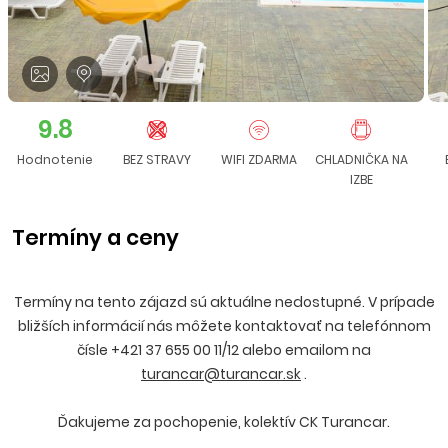
9.8
Hodnotenie
BEZ STRAVY
WIFI ZDARMA
CHLADNIČKA NA
IZBE
Termíny a ceny
Termíny na tento zájazd sú aktuálne nedostupné. V prípade
bližších informácií nás môžete kontaktovať na telefónnom
čísle +421 37 655 00 11/12 alebo emailom na
turancar@turancar.sk
.
Ďakujeme za pochopenie, kolektív CK Turancar.