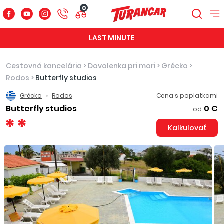
0
LAST MINUTE
Cestovná kancelária
>
Dovolenka pri mori
>
Grécko
>
Rodos
>
Butterfly studios
Grécko
Rodos
Cena s poplatkami
Butterfly studios
0 €
od
Kalkulovať