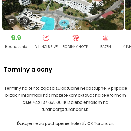
9.9
Hodnotenie
ALL INCLUSIVE
RODINNÝ HOTEL
BAZÉN
KLIM
Termíny a ceny
Termíny na tento zájazd sú aktuálne nedostupné. V prípade
bližších informácií nás môžete kontaktovať na telefónnom
čísle +421 37 655 00 11/12 alebo emailom na
turancar@turancar.sk
.
Ďakujeme za pochopenie, kolektív CK Turancar.