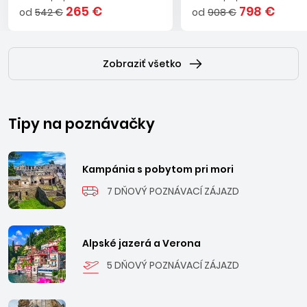
265 €
798 €
od
542 €
od
908 €
Zobraziť všetko
Tipy na poznávačky
Kampánia s pobytom pri mori
7 DŇOVÝ POZNÁVACÍ ZÁJAZD
Alpské jazerá a Verona
5 DŇOVÝ POZNÁVACÍ ZÁJAZD