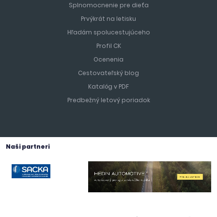
Splnomocnenie pre dieťa
Prvýkrát na letisku
Hľadám spolucestujúceho
Profil CK
Ocenenia
Cestovateľský blog
Katalóg v PDF
Predbežný letový poriadok
Naši partneri
Vyhrajte 100 EUR na ďalší zájazd!
Registrujte svoj email a každý mesiac môžete vyhrať.