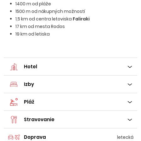
1400 m od pláže
1500 m od nákupných možností
1,5 km od centra letoviska
Faliraki
17 km od mesta Rodos
19 km od letiska
Hotel
Izby
Pláž
Stravovanie
Doprava
letecká