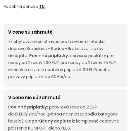
Podobná ponuka
TU
V cene sú zahrnuté
7x ubytovanie so stravou podľa výberu, leteckú
dopravu Bratislava - Rodos - Bratislava, služby
delegáta.
Povinné príplatky:
servisné poplatky pre
osoby od 2 rokov 230 EUR, pre osoby do 2 rokov 75 EUR,
emisný a environmentálny príplatok 30 EUR/osoba,
palivový príplatok do 60 Eur/os.
V cene nie sú zahrnuté
Povinné príplatky:
pobytová taxa od 2 EUR
do 15 EUR/izba/noc (platba na mieste podľa kategórie
hotela).
Odporúčaný doplatok:
komplexné cestovné
poistenie KOMFORT alebo PLUS.