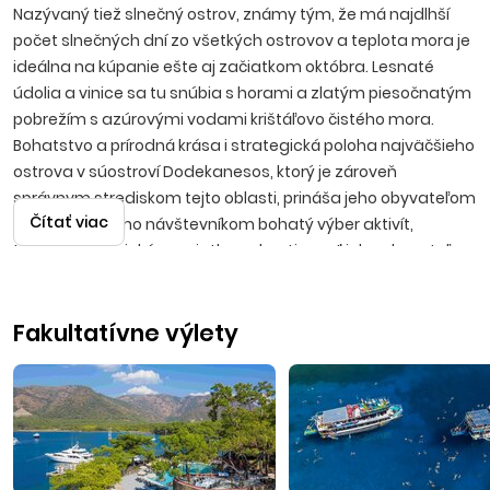
Nazývaný tiež slnečný ostrov, známy tým, že má najdlhší
počet slnečných dní zo všetkých ostrovov a teplota mora je
ideálna na kúpanie ešte aj začiatkom októbra. Lesnaté
údolia a vinice sa tu snúbia s horami a zlatým piesočnatým
pobrežím s azúrovými vodami krištáľovo čistého mora.
Bohatstvo a prírodná krása i strategická poloha najväčšieho
ostrova v súostroví Dodekanesos, ktorý je zároveň
správnym strediskom tejto oblasti, prináša jeho obyvateľom
Čítať viac
prosperitu a jeho návštevníkom bohatý výber aktivít,
turistiku, historické pamiatky, pohostinnosť jeho obyvateľov
a vysokú kvalitu služieb. Rovnomenné hlavné mesto ostrova
priťahuje návštevníkov najmä svetovou kultúrnou
Fakultatívne výlety
pamiatkou, stredovekým zachovalým opevneným
mestom, do ktorého vedie 11 brán. V meste nájdete divadlo,
mestskú obrazáreň, historický hotel Ton Rodon s novým
kasínom, prístav, aquarium, či prírodný park Rodini. Letecké
zájazdy sú realizované s odletmi z Bratislavy alebo Košíc. Let
trvá približne 2 hodiny 35 minút.