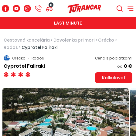
0
LAST MINUTE
Cestovná kancelária
>
Dovolenka pri mori
>
Grécko
>
Rodos
>
Cyprotel Faliraki
Grécko
Rodos
Cena s poplatkami
Cyprotel Faliraki
0 €
od
Kalkulovať