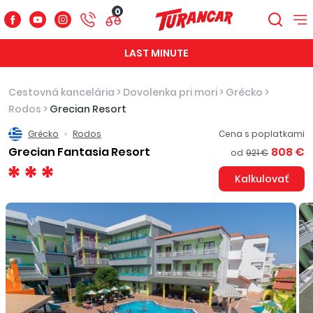
0
LAST MINUTE
Cestovná kancelária
>
Dovolenka pri mori
>
Grécko
>
Rodos
>
Grecian Resort
Grécko
Rodos
Cena s poplatkami
Grecian Fantasia Resort
808 €
od
921 €
Kalkulovať