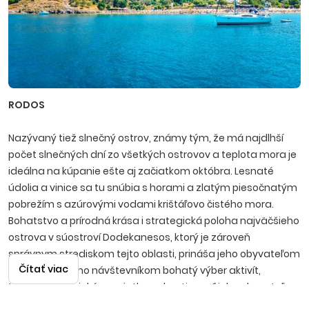
RODOS
Nazývaný tiež slnečný ostrov, známy tým, že má najdlhší
počet slnečných dní zo všetkých ostrovov a teplota mora je
ideálna na kúpanie ešte aj začiatkom októbra. Lesnaté
údolia a vinice sa tu snúbia s horami a zlatým piesočnatým
pobrežím s azúrovými vodami krištáľovo čistého mora.
Bohatstvo a prírodná krása i strategická poloha najväčšieho
ostrova v súostroví Dodekanesos, ktorý je zároveň
správnym strediskom tejto oblasti, prináša jeho obyvateľom
Čítať viac
prosperitu a jeho návštevníkom bohatý výber aktivít,
turistiku, historické pamiatky, pohostinnosť jeho obyvateľov
a vysokú kvalitu služieb. Rovnomenné hlavné mesto ostrova