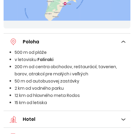
Poloha
500 m od pláže
v letovisku
Faliraki
200 m od centra obchodov, reštaurácií, taverien,
barov, atrakcií pre malých i veľkých
50 m od autobusovej zastávky
2 km od vodného parku
12 km od hlavného meta Rodos
15 km od letiska
Hotel