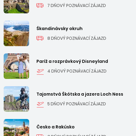
7 DŇOVÝ POZNÁVACÍ ZÁJAZD
Škandinávsky okruh
8 DŇOVÝ POZNÁVACÍ ZÁJAZD
Paríž a rozprávkový Disneyland
4 DŇOVÝ POZNÁVACÍ ZÁJAZD
Tajomstvá Škótska a jazera Loch Ness
5 DŇOVÝ POZNÁVACÍ ZÁJAZD
Česko a Rakúsko