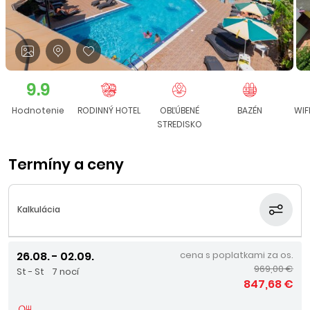
9.9
Hodnotenie
RODINNÝ HOTEL
OBĽÚBENÉ
BAZÉN
WIF
STREDISKO
Termíny a ceny
Kalkulácia
26.08. - 02.09.
cena s poplatkami za os.
969,00 €
St - St
7 nocí
847,68 €