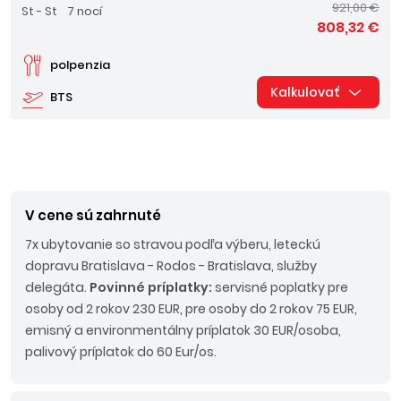
921,00 €
St - St
7 nocí
808,32 €
polpenzia
Kalkulovať
BTS
V cene sú zahrnuté
7x ubytovanie so stravou podľa výberu, leteckú
dopravu Bratislava - Rodos - Bratislava, služby
delegáta.
Povinné príplatky:
servisné poplatky pre
osoby od 2 rokov 230 EUR, pre osoby do 2 rokov 75 EUR,
emisný a environmentálny príplatok 30 EUR/osoba,
palivový príplatok do 60 Eur/os.