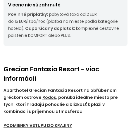
V cene nie sú zahrnuté
Povinné príplatky:
pobytová taxa od 2 EUR
do 15 EUR/izba/noc (platba na mieste podľa kategórie
hotela).
Odporúčaný doplatok:
komplexné cestovné
poistenie KOMFORT alebo PLUS.
Grecian Fantasia Resort - viac
informácií
Aparthotel Grecian Fantasia Resort na obľúbenom
gréckom ostrove
Rodos
, ponúka ideálne miesto pre
tých, ktorí hľadajú pohodlie a blízkosť k pláži v
kombinácii s príjemnou atmosférou.
PODMIENKY VSTUPU DO KRAJINY