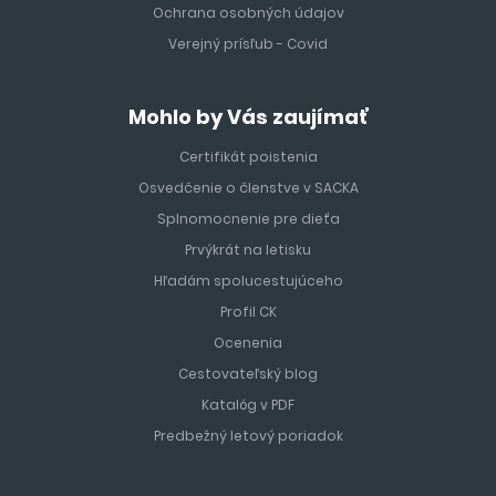
Ochrana osobných údajov
Verejný prísľub - Covid
Mohlo by Vás zaujímať
Certifikát poistenia
Osvedčenie o členstve v SACKA
Splnomocnenie pre dieťa
Prvýkrát na letisku
Hľadám spolucestujúceho
Profil CK
Ocenenia
Cestovateľský blog
Katalóg v PDF
Predbežný letový poriadok