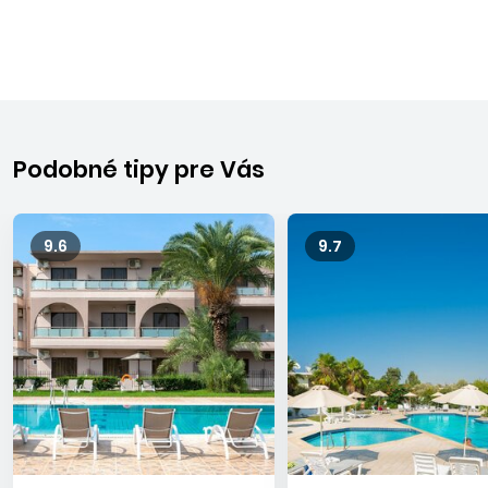
prekrásnych taverien a barov cez nočné kluby a diskotéky
až po rôzne atrakcie, ako sú kolotoče, Ruské kolo, katapult
na voľný pád, bungee jumping, či oddych v akvaparku.
Podobné tipy pre Vás
9.6
9.7