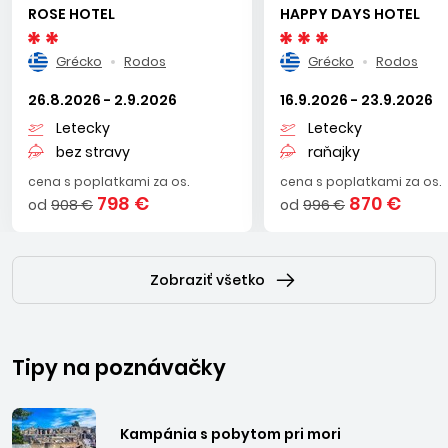
ROSE HOTEL
HAPPY DAYS HOTEL
Grécko
Rodos
Grécko
Rodos
26.8.2026 - 2.9.2026
16.9.2026 - 23.9.2026
Letecky
Letecky
bez stravy
raňajky
cena s poplatkami za os.
cena s poplatkami za os.
798 €
870 €
od
908 €
od
996 €
Zobraziť všetko
Tipy na poznávačky
Kampánia s pobytom pri mori