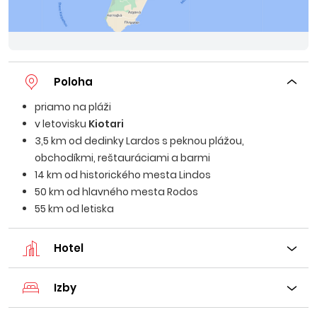
Poloha
priamo na pláži
v letovisku
Kiotari
3,5 km od dedinky Lardos s peknou plážou,
obchodíkmi, reštauráciami a barmi
14 km od historického mesta Lindos
50 km od hlavného mesta Rodos
55 km od letiska
Hotel
Izby