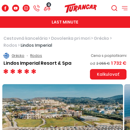
0
LAST MINUTE
Cestovná kancelária
>
Dovolenka pri mori
>
Grécko
>
Rodos
>
Lindos Imperial
Grécko
Rodos
Cena s poplatkami
Lindos Imperial Resort & Spa
1 732 €
od
2 055 €
Kalkulovať