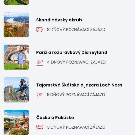
Škandinávsky okruh
8 DŇOVÝ POZNÁVACÍ ZÁJAZD
Paríž a rozprávkový Disneyland
4 DŇOVÝ POZNÁVACÍ ZÁJAZD
Tajomstvá Škótska a jazera Loch Ness
5 DŇOVÝ POZNÁVACÍ ZÁJAZD
Česko a Rakúsko
3 DŇOVÝ POZNÁVACÍ ZÁJAZD