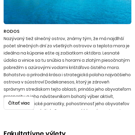
RODOS
Nazývaný tiež slnečný ostrov, známy tým, že má najdlhší
počet slnečných dní zo všetkých ostrovov a teplota mora je
ideálna na kúpanie ešte aj začiatkom októbra. Lesnaté
údolia a vinice sa tu snúbia s horami a zlatým piesočnatým
pobrežím s azúrovými vodami krištáľovo čistého mora.
Bohatstvo a prírodná krása i strategická poloha najväčšieho
ostrova v súostroví Dodekanesos, ktorý je zároveň
správnym strediskom tejto oblasti, prináša jeho obyvateľom
prosperitu a jeho návštevníkom bohatý výber aktivít,
Čítať viac
turistiku, historické pamiatky, pohostinnosť jeho obyvateľov
a vysokú kvalitu služieb. Rovnomenné hlavné mesto ostrova
priťahuje návštevníkov najmä svetovou kultúrnou
pamiatkou, stredovekým zachovalým opevneným
Fakultatívne výlety
mestom, do ktorého vedie 11 brán. V meste nájdete divadlo,