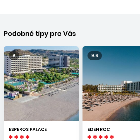
lákadlom pre turistov. Jeho dominantou je antická akropola,
ktorá sa týči nad domčekmi s tradičnou gréckou
architektúrou. Transfer z letiska trvá asi 1 hod. 30 min.
Podobné tipy pre Vás
8
9.6
ESPEROS PALACE
EDEN ROC