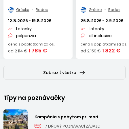
Grécko
Rodos
Grécko
Rodos
12.8.2026 - 19.8.2026
26.8.2026 - 2.9.2026
Letecky
Letecky
polpenzia
all inclusive
cena s poplatkami za os.
cena s poplatkami za os.
1 785 €
1 822 €
od
2 114 €
od
2 159 €
Zobraziť všetko
Tipy na poznávačky
Kampánia s pobytom pri mori
7 DŇOVÝ POZNÁVACÍ ZÁJAZD