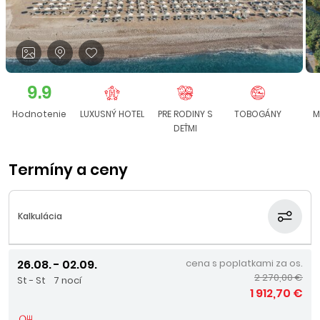
9.9
Hodnotenie
LUXUSNÝ HOTEL
PRE RODINY S
TOBOGÁNY
M
DEŤMI
Termíny a ceny
Kalkulácia
26.08. - 02.09.
cena s poplatkami za os.
2 270,00 €
St - St
7 nocí
1 912,70 €