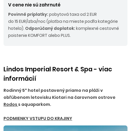
V cene nie sú zahrnuté
Povinné príplatky:
pobytová taxa od 2 EUR
do 15 EUR/izba/noc (platba na mieste podľa kategórie
hotela).
Odporúčaný doplatok:
komplexné cestovné
poistenie KOMFORT alebo PLUS.
Lindos Imperial Resort & Spa - viac
informácií
Rodinný 5* hotel postavený priamo na pláži v
obľúbenom letovisku Kiotari na čarovnom ostrove
Rodos
s aquaparkom.
PODMIENKY VSTUPU DO KRAJINY