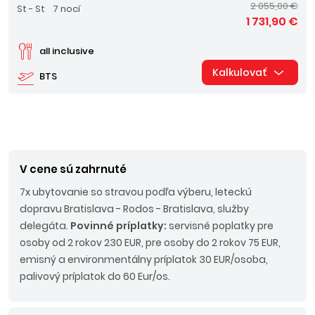
2 055,00 €
St - St
7 nocí
1 731,90 €
all inclusive
Kalkulovať
BTS
V cene sú zahrnuté
7x ubytovanie so stravou podľa výberu, leteckú
dopravu Bratislava - Rodos - Bratislava, služby
delegáta.
Povinné príplatky:
servisné poplatky pre
osoby od 2 rokov 230 EUR, pre osoby do 2 rokov 75 EUR,
emisný a environmentálny príplatok 30 EUR/osoba,
palivový príplatok do 60 Eur/os.