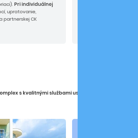
riaci).
Pri individuálnej
EUR/osoba, príplatok za 
cí, upratovanie,
EUR/osoba. Príplatok za 
a partnerskej CK
miesta:
KN, KE -
bez príp
EUR
, PP, HE, VT, TN, NM, D
Čítať viac
ZV, ZA, BB, LM
25 EUR
.
Od
poistenie KOMFORT alebo 
motorovému vozidlu.
omplex s kvalitnými službami uspokojí aj náročného klien