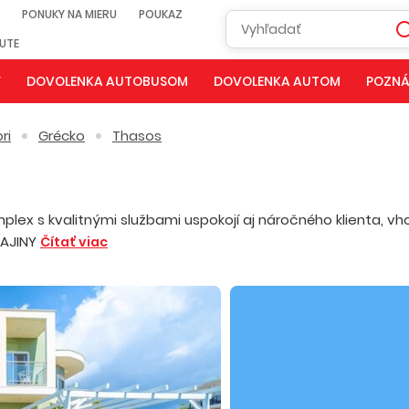
PONUKY NA MIERU
POUKAZ
NUTE
Y
DOVOLENKA AUTOBUSOM
DOVOLENKA AUTOM
POZNÁ
ri
Grécko
Thasos
lex s kvalitnými službami uspokojí aj náročného klienta, v
RAJINY
Čítať viac