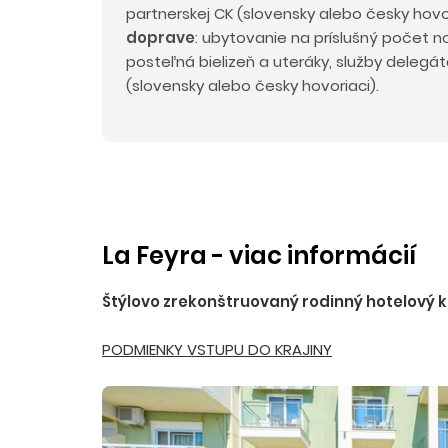
partnerskej CK (slovensky alebo česky hovo
doprave
: ubytovanie na príslušný počet no
posteľná bielizeň a uteráky, služby delegát
(slovensky alebo česky hovoriaci).
La Feyra - viac informácií
Štýlovo zrekonštruovaný rodinný hotelový k
PODMIENKY VSTUPU DO KRAJINY