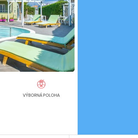
VÝBORNÁ POLOHA
PLÁŽ 50 METROV