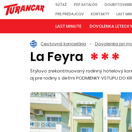
SÚŤAŽ
PDF KATALÓG
DOUBYTOVANIE
PRE PREDAJCOV
KONTAKTY
LAST MI
LAST MINUTE
DOVOLENKA LETECK
Cestovná kancelária
Dovolenka pri mo
La Feyra
Štýlovo zrekonštruovaný rodinný hotelový komp
aj pre rodiny s deťmi PODMIENKY VSTUPU DO K