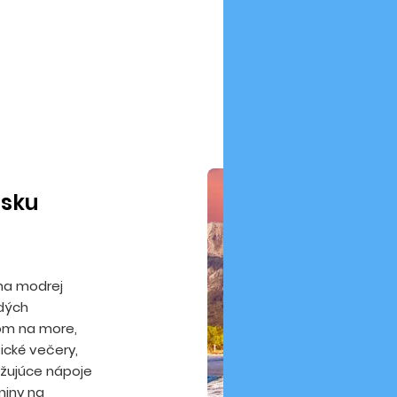
isku
 na modrej
dých
om na more,
ické večery,
žujúce nápoje
niny na