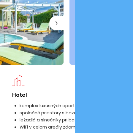
Hotel
Iz
komplex luxusných apartmánov
spoločné priestory s bazénom
ležadlá a slnečníky pri bazéne zdarma
WiFi v celom areály zdarma