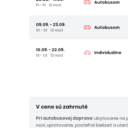
Autobusom
Pi - Pi
12 nocí
09.09. - 23.09.
Autobusom
St - St
12 nocí
10.09. - 22.09.
Individuálne
št - Ut
12 nocí
V cene sú zahrnuté
Pri autobusovej doprave:
ubytovanie na p
nocí, upratovanie, posteľná bielizeň a uter