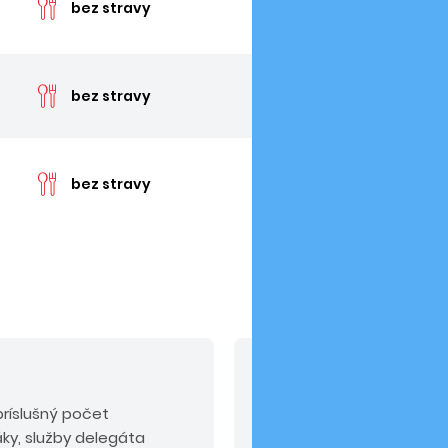
bez stravy
cen
bez stravy
cen
bez stravy
V cene nie sú zahrn
ríslušný počet
Doprava
: LUX BUS 190 EU
áky, služby delegáta
EUR/osoba, príplatok za