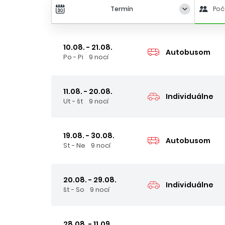
Termín
Poč
10.08. - 21.08.
Autobusom
Po - Pi
9 nocí
11.08. - 20.08.
Individuálne
Ut - št
9 nocí
19.08. - 30.08.
Autobusom
St - Ne
9 nocí
20.08. - 29.08.
Individuálne
št - So
9 nocí
28.08. - 11.09.