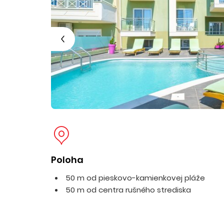
Poloha
50 m od pieskovo-kamienkovej pláže
50 m od centra rušného strediska