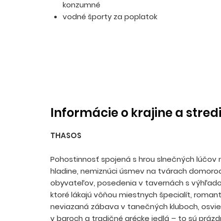
konzumné
vodné športy za poplatok
Informácie o krajine a stred
THASOS
Pohostinnosť spojená s hrou slnečných lúčov
hladine, nemiznúci úsmev na tvárach domoro
obyvateľov, posedenia v tavernách s výhľad
ktoré lákajú vôňou miestnych špecialít, romant
neviazaná zábava v tanečných kluboch, osvie
v baroch a tradičné grécke jedlá – to sú prázd