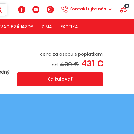
0
Kontaktujte nás
VACIE ZÁJAZDY
ZIMA
EXOTIKA
cena za osobu s poplatkami
431 €
490 €
od
hodný
Kalkulovať