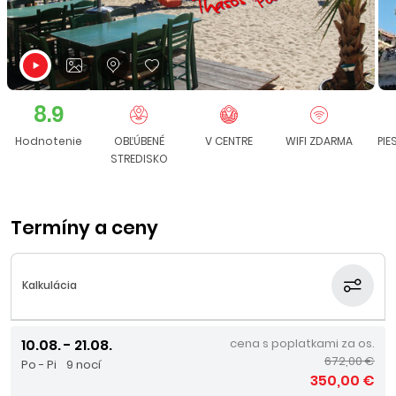
8.9
Hodnotenie
OBĽÚBENÉ
V CENTRE
WIFI ZDARMA
PI
STREDISKO
Termíny a ceny
Kalkulácia
10.08. - 21.08.
cena s poplatkami za os.
672,00 €
Po - Pi
9 nocí
350,00 €