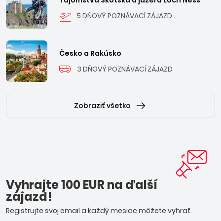
Tajomstvá Škótska a jazera Loch Ness
5 DŇOVÝ POZNÁVACÍ ZÁJAZD
Česko a Rakúsko
3 DŇOVÝ POZNÁVACÍ ZÁJAZD
Zobraziť všetko
Vyhrajte 100 EUR na ďalší
zájazd!
Registrujte svoj email a každý mesiac môžete vyhrať.