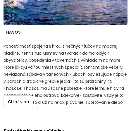
THASOS
Pohostinnosť spojená s hrou slnečných lúčov na modrej
hladine, nemiznúci úsmev na tvárach domorodých
obyvateľov, posedenia v tavernách s výhľadom na more,
ktoré lákajú vôňou miestnych špecialít, romantické večery,
neviazaná zábava v tanečných kluboch, osviežujúce nápoje
v baroch a tradičné grécke jedlá – to sú prázdniny na
Thasose. Thasos má úžasné pobrežie, ktoré lemuje hlavná
cesta okolo celého ostrova, kdekoľvek zastavíte, vždy je to
Čítať viac
príjemné miesto či už na relax, plávanie, športovanie alebo
potápanie, ponúknu sa vám nádherné pohľady na okolitú
panorámu. Na ostrove nájdete jedinečné pláže a miesta,
ktoré stoja za návštevu a malebné zálivy s priezračnou,
čistou vodou vám pohladia dušu. Ak si požičiate auto, okrem