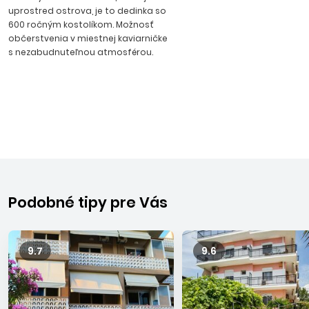
uprostred ostrova, je to dedinka so
600 ročným kostolíkom. Možnosť
občerstvenia v miestnej kaviarničke
s nezabudnuteľnou atmosférou.
Podobné tipy pre Vás
9.7
9.6