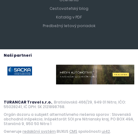
Cestovateľský blog
Katalóg v PDF
Predbežný letový poriadok
Naši partneri
TURANCAR Travel s.r.o.
, Bratislavská 466/29, 949 01 Nitra, IČO:
55028241, IČ DPH: SK 2121898768.
Orgán dozoru a subjekt alternatívneho riešenia sporov : Slovenská
obchodná inšpekcia, Inšpektorát SOI pre Nitriansky kraj, PO BOX 49A,
Staničná 9, 950 50 Nitra 1
Generuje
redakčný systém
BUXUS
CMS
spoločnosti
ui42
.