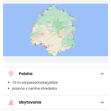
Poloha
70 m od piesočnatej pláže
priamo v centre strediska
Ubytovanie