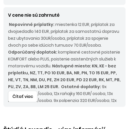
V cene nie sú zahrnuté
Nepovinné príplatky:
miestenka 12 EUR, príplatok za
dvojsedadlo 140 EUR, príplatok za samostatnú dopravu
bez ubytovania 30UR/osoba, príplatok za spojenie
dvoch po sebe idúcich turnusov 70 EUR/osoba.
Odporúčaný doplatok:
komplexné cestovné poistenie
KOMFORT alebo PLUS, poistenie asistenčných služieb k
motorovému vozidlu.
Nástupné miesta: KN, KE -
bez
príplatku
, NZ, TT, PO
10 EUR
, BA, NR, PN, TO
15 EUR
, PP,
HE, VT, TN, NM, DU, PE, ZH
20 EUR
, PD
22 EUR
, RK, MT, PB,
PU, ZV, ZA, BB, LM
25 EUR
.
Ostatné doplatky:
9x
raňajky 120 EUR/osoba, 12x raňajky 160 EUR/ osoba, 13x
Čítať viac
raňajky 175 EUR/osoba. 9x polpenzia 320 EUR/osoba, 12x
polpenzia 425 EUR/osoba, 13x polpenzia 460 EUR/osoba,
9x večere 210 EUR/osoba, 12x večere 280 EUR/osoba, 13x
večere 300 EUR/osoba.