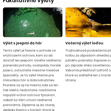
Fakultatívne výlety
pláží v našich letoviskách, môžete navštíviť aj ďalšie pláže.
Väčšina z nich má Modrú vlajku. Letecké zájazdy odlietajú z
Bratislavy na letisko Megas Alexandros Kavala. Let trvá
približne 1 hod. 35 min. Cesta autobusom zo Slovenska na
ostrov Thassos trvá približne 24 hod. vrátane trajektu z
prístavu Keramoti do prístavu Limenas.
POTOS
Výlet s jeepmi do hôr
Večerný výlet loďou
Tento výlet je hlavne o prírode vo
Trojhodinová podvečerná p
Prímorské stredisko s čulým ruchom na juhu ostrova,
vnútrozemí ostrova, kam sa dá
loďou za západom slniečka 
približne 5 km od Limenarie. Je obľúbené pre svoju príjemnú
dostať len jeepom. Uvidíte nádhernú
južného pobrežia. Kúpanie a
atmosféru, ktorú dotvára množstvo taverien, cukrární,
panenskú prírodu, vodopády, horské
po západe slnka osvetlenou
jazero, ochutnáte miestne medové
Výborná príležitosť odfotiť s
kaviarní, obchodíkov so suvenírmi priamo na plážovej
špeciality. Je to výlet hlavne pre
ktoré sú viditeľné len z morsk
promenáde. V stredisku nájdeme tiež zlatníctvo,
milovníkov hôr a dobrodružstiev.
strany.
kaderníctvo, fotoslužbu, požičovne áut a motoriek. Pláž
Pozriete sa aj na miesta, kde sa len
piesočnatá, v okolí strediska je množstvo ďalších krásnych
tak niekto nedostane, navštívime
pláží, Alexandra Beach, San Antonio Beach, nádherná Notos
najvyšší vrchol ostrova Ypsarion,
odkiaľ sa Vám otvorí nádherná
Beach.
panoráma. Zájdeme aj do starej
dedinky Kastro v horách, ktorá je