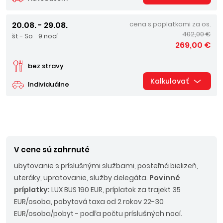
20.08. - 29.08.
cena s poplatkami za os.
402,00 €
št - So
9 nocí
269,00 €
bez stravy
Kalkulovať
Individuálne
V cene sú zahrnuté
ubytovanie s príslušnými službami, posteľná bielizeň,
uteráky, upratovanie, služby delegáta.
Povinné
príplatky:
LUX BUS 190 EUR, príplatok za trajekt 35
EUR/osoba, pobytová taxa od 2 rokov 22-30
EUR/osoba/pobyt - podľa počtu príslušných nocí.