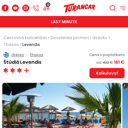
0
LAST MINUTE
Cestovná kancelária
>
Dovolenka pri mori
>
Grécko
>
Thasos
>
Levendis
Grécko
Thasos
Cena s poplatkami
Štúdiá Levendis
161 €
od
432 €
Kalkulovať