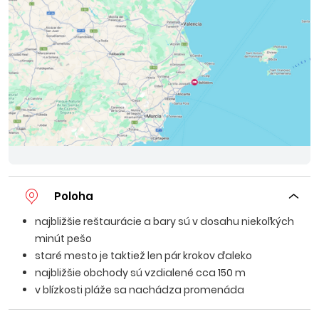
Poloha
najbližšie reštaurácie a bary sú v dosahu niekoľkých
minút pešo
staré mesto je taktiež len pár krokov ďaleko
najbližšie obchody sú vzdialené cca 150 m
v blízkosti pláže sa nachádza promenáda