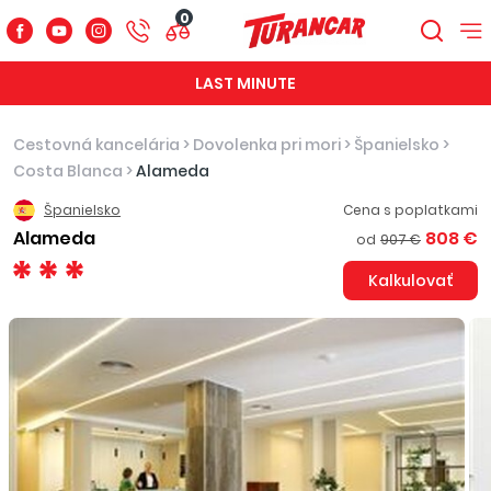
0
LAST MINUTE
Cestovná kancelária
>
Dovolenka pri mori
>
Španielsko
>
Costa Blanca
>
Alameda
Španielsko
Cena s poplatkami
Alameda
808 €
od
907 €
Kalkulovať