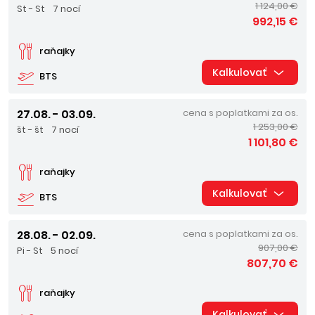
1 124,00 €
St - St
7 nocí
992,15 €
raňajky
Kalkulovať
BTS
27.08. - 03.09.
cena s poplatkami za os.
1 253,00 €
št - št
7 nocí
1 101,80 €
raňajky
Kalkulovať
BTS
28.08. - 02.09.
cena s poplatkami za os.
907,00 €
Pi - St
5 nocí
807,70 €
raňajky
Kalkulovať