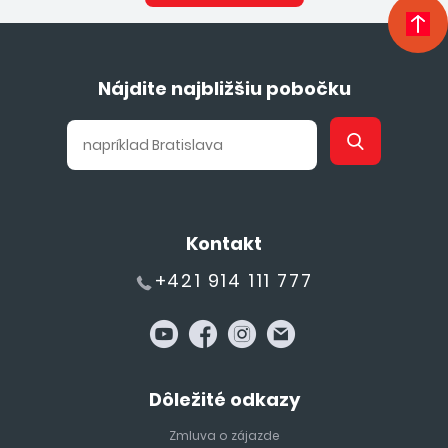
Costa Dorada
, v preklade „zlaté pobrežie“ získalo svoje
pomenovanie podľa zlatistých tónov piesku na plážach,
ktoré sú ideálnym miestom na letnú dovolenku v Španielsku.
Nájdite najbližšiu pobočku
Pobrežie ponúka svojim návštevníkom mnoho atraktivít –
prírodu, históriu, umenie, šport, gastronómiu a kvalitné
ubytovanie. Neďaleko Tarragony, ktorá je považovaná za
centrum tejto dovolenkovej oblasti Španielska sa nachádza
Port Aventura Park, ktorý je jedným z najväčších zábavných
parkov s množstvom horských dráh, vodných atrakcii,
Kontakt
bazénov a reštaurácii, čo Vám zaručí skvelú letnú dovolenku.
Costa Dorada je tak ideálnym miestom pre rodinnú
+421 914 111 777
dovolenku pri mori počas leta.
SALOU
Salou
patrí k najkrajším a najväčším letoviskám na pobreží
Dôležité odkazy
Costa Dorada
s neopakovateľnou stredomorskou
atmosférou a šarmom španielskeho pobrežia. Vďaka
Zmluva o zájazde