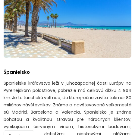
Španielsko
Španielske kráľovstvo leží v juhozápadnej časti Európy na
Pyrenejskom polostrove, pobrežie má celkovú dĺžku 4 964
km. Je to turistická veľmoc, do ktorej ročne zavíta takmer 80
miliónov návštevníkov. Známe a navštevované veľkomestá
sú Madrid, Barcelona a Valencia. Španielsko je známe
bohatou a kvalitnou stravou pre náročných klientov,
vynikajúcim červeným vínom, historickými budovami,
pamiatkami, zlatistými pieskovými plážami,