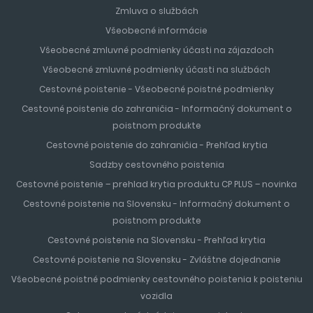
rozľahlým plážam s jemným pieskom a tematickým
Zmluva o službách
parkom Port Aventura a Aquopolis je mimoriadne obľúbenou
Všeobecné informácie
dovolenkovou destináciou najmä pre rodiny s deťmi. Pláže
Všeobecné zmluvné podmienky účasti na zájazdoch
sa radia k najčistejším z celého pobrežia a pozvoľným
Všeobecné zmluvné podmienky účasti na službách
vstupom do mora sú bezpečné pre deti a neplavcov.
Cestovné poistenie - Všeobecné poistné podmienky
Niekoľko kilometrovú pobrežnú promenádu lemujú stovky
kvetov, paliem, reštaurácií, obchodov a luxusných hotelov.
Cestovné poistenie do zahraničia - Informačný dokument o
Atrakciou mesta sú fontány, ktoré každý deň vo večerných
poistnom produkte
hodinách vytvárajú nádherné svetelné efekty. Dovolenka
Cestovné poistenie do zahraničia - Prehľad krytia
v oblasti
Salou
patrí k najobľúbenejším dovolenkám turistov
Sadzby cestovného poistenia
z celého sveta. Vzdialenosť od letiska v Barcelone je
Cestovné poistenie – prehlad krytia produktu CP PLUS – novinka
približne 60 minút.
Cestovné poistenie na Slovensku - Informačný dokument o
poistnom produkte
MALORKA
Cestovné poistenie na Slovensku - Prehľad krytia
Malorka
je čarokrásny ostrov, nazývaný tiež ostrovom
Cestovné poistenie na Slovensku - Zvláštne dojednanie
pomarančovníkov, citrónovníkov a paliem a je najväčší
Všeobecné poistné podmienky cestovného poistenia k poisteniu
nielen z Baleárských ostrovov, ale aj najväčší ostrov
vozidla
Španielska
. Leží v západnej časti Stredozemného mora,