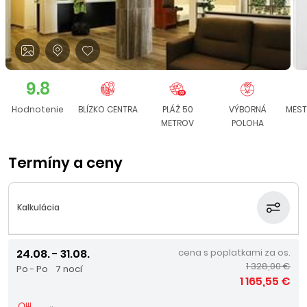
9.8
Hodnotenie
BLÍZKO CENTRA
PLÁŽ 50
VÝBORNÁ
MEST
METROV
POLOHA
Termíny a ceny
Kalkulácia
24.08. - 31.08.
cena s poplatkami za os.
1 328,00 €
Po - Po
7 nocí
1 165,55 €