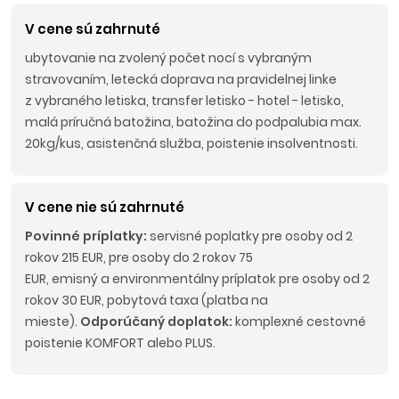
V cene sú zahrnuté
ubytovanie na zvolený počet nocí s vybraným
stravovaním, letecká doprava na pravidelnej linke
z vybraného letiska, transfer letisko - hotel - letisko,
malá príručná batožina, batožina do podpalubia max.
20kg/kus, asistenčná služba, poistenie insolventnosti.
V cene nie sú zahrnuté
Povinné príplatky:
servisné poplatky pre osoby od 2
rokov 215 EUR, pre osoby do 2 rokov 75
EUR, emisný a environmentálny príplatok pre osoby od 2
rokov 30 EUR, pobytová taxa (platba na
mieste).
Odporúčaný doplatok:
komplexné cestovné
poistenie KOMFORT alebo PLUS.