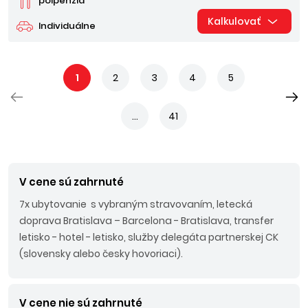
polpenzia
Kalkulovať
Individuálne
1
2
3
4
5
...
41
V cene sú zahrnuté
7x ubytovanie s vybraným stravovaním, letecká
doprava Bratislava – Barcelona - Bratislava, transfer
letisko - hotel - letisko, služby delegáta partnerskej CK
(slovensky alebo česky hovoriaci).
V cene nie sú zahrnuté