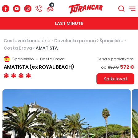
0
LAST MINUTE
Cestovná kancelária
>
Dovolenka pri mori
>
Španielsko
>
Costa Brava
>
AMATISTA
Španielsko
Costa Brava
Cena s poplatkami
AMATISTA (ex ROYAL BEACH)
572 €
od
630 €
Kalkulovať