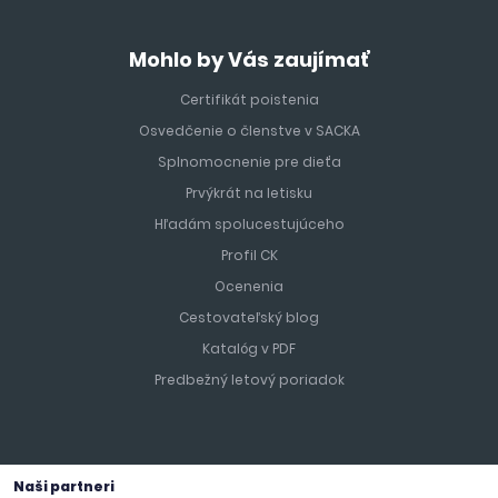
Mohlo by Vás zaujímať
Certifikát poistenia
Osvedčenie o členstve v SACKA
Splnomocnenie pre dieťa
Prvýkrát na letisku
Hľadám spolucestujúceho
Profil CK
Ocenenia
Cestovateľský blog
Katalóg v PDF
Predbežný letový poriadok
Naši partneri