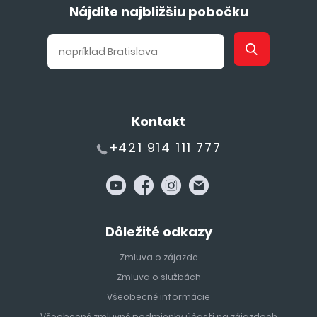
Nájdite najbližšiu pobočku
Kontakt
+421 914 111 777
Dôležité odkazy
Zmluva o zájazde
Zmluva o službách
Všeobecné informácie
Všeobecné zmluvné podmienky účasti na zájazdoch