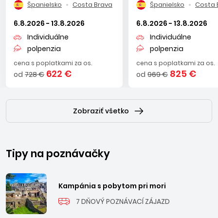
Španielsko
Costa Brava
Španielsko
Costa 
6.8.2026 - 13.8.2026
6.8.2026 - 13.8.2026
Individuálne
Individuálne
polpenzia
polpenzia
cena s poplatkami za os.
cena s poplatkami za os.
622 €
825 €
od
728 €
od
969 €
Zobraziť všetko
Tipy na poznávačky
Kampánia s pobytom pri mori
7 DŇOVÝ POZNÁVACÍ ZÁJAZD