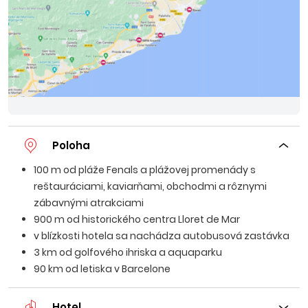
Poloha
100 m od pláže Fenals a plážovej promenády s
reštauráciami, kaviarňami, obchodmi a rôznymi
zábavnými atrakciami
900 m od historického centra Lloret de Mar
v blízkosti hotela sa nachádza autobusová zastávka
3 km od golfového ihriska a aquaparku
90 km od letiska v Barcelone
Hotel