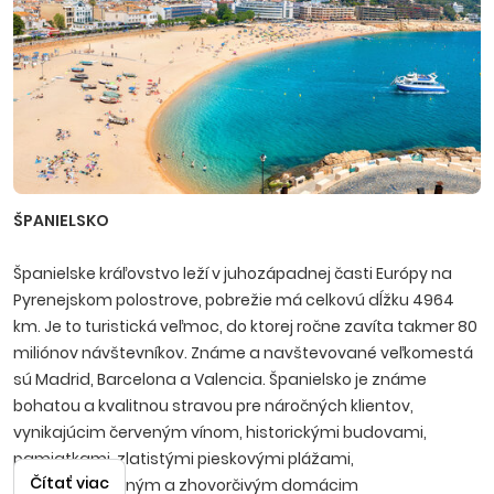
ŠPANIELSKO
Španielske kráľovstvo leží v juhozápadnej časti Európy na
Pyrenejskom polostrove, pobrežie má celkovú dĺžku 4964
km. Je to turistická veľmoc, do ktorej ročne zavíta takmer 80
miliónov návštevníkov. Známe a navštevované veľkomestá
sú Madrid, Barcelona a Valencia. Španielsko je známe
bohatou a kvalitnou stravou pre náročných klientov,
vynikajúcim červeným vínom, historickými budovami,
pamiatkami, zlatistými pieskovými plážami,
Čítať viac
temperamentným a zhovorčivým domácim