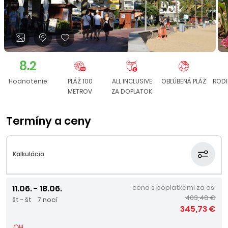
8.2
Hodnotenie
PLÁŽ 100
ALL INCLUSIVE
OBĽÚBENÁ PLÁŽ
RODI
METROV
ZA DOPLATOK
Termíny a ceny
Kalkulácia
11.06. - 18.06.
cena s poplatkami za os.
403,48 €
št - št
7 nocí
345,73 €