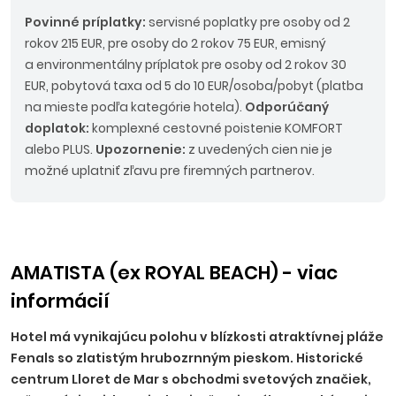
Povinné príplatky:
servisné poplatky pre osoby od 2
rokov 215 EUR, pre osoby do 2 rokov 75 EUR, emisný
a environmentálny príplatok pre osoby od 2 rokov 30
EUR, pobytová taxa od 5 do 10 EUR/osoba/pobyt (platba
na mieste podľa kategórie hotela).
Odporúčaný
doplatok:
komplexné cestovné poistenie KOMFORT
alebo PLUS.
Upozornenie:
z uvedených cien nie je
možné uplatniť zľavu pre firemných partnerov.
AMATISTA (ex ROYAL BEACH) - viac
informácií
Hotel má vynikajúcu polohu v blízkosti atraktívnej pláže
Fenals so zlatistým hrubozrnným pieskom. Historické
centrum Lloret de Mar s obchodmi svetových značiek,