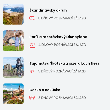
Škandinávsky okruh
8 DŇOVÝ POZNÁVACÍ ZÁJAZD
Paríž a rozprávkový Disneyland
4 DŇOVÝ POZNÁVACÍ ZÁJAZD
Tajomstvá Škótska a jazera Loch Ness
5 DŇOVÝ POZNÁVACÍ ZÁJAZD
Česko a Rakúsko
3 DŇOVÝ POZNÁVACÍ ZÁJAZD