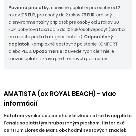
Povinné príplatky:
servisné poplatky pre osoby od 2
rokov 215 EUR, pre osoby do 2 rokov 75 EUR, emisný
a environmentálny príplatok pre osoby od 2 rokov 30
EUR, pobytová taxa od 5 do 10 EUR/osoba/pobyt (platba
na mieste podľa kategórie hotela).
Odporúčaný
doplatok:
komplexné cestovné poistenie KOMFORT
alebo PLUS.
Upozornenie:
z uvedených cien nie je
možné uplatniť zľavu pre firemných partnerov.
AMATISTA (ex ROYAL BEACH) - viac
informácií
Hotel má vynikajúcu polohu v blízkosti atraktívnej pláže
Fenals so zlatistým hrubozrnným pieskom. Historické
centrum Lloret de Mar s obchodmi svetových značiek,