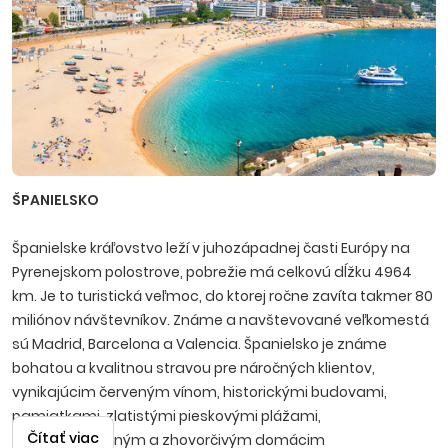
ŠPANIELSKO
Španielske kráľovstvo leží v juhozápadnej časti Európy na
Pyrenejskom polostrove, pobrežie má celkovú dĺžku 4964
km. Je to turistická veľmoc, do ktorej ročne zavíta takmer 80
miliónov návštevníkov. Známe a navštevované veľkomestá
sú Madrid, Barcelona a Valencia. Španielsko je známe
bohatou a kvalitnou stravou pre náročných klientov,
vynikajúcim červeným vínom, historickými budovami,
pamiatkami, zlatistými pieskovými plážami,
Čítať viac
temperamentným a zhovorčivým domácim