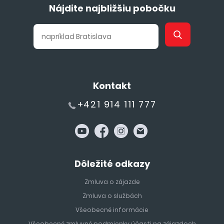
Nájdite najbližšiu pobočku
Kontakt
+421 914 111 777
Dôležité odkazy
Zmluva o zájazde
Zmluva o službách
Všeobecné informácie
Všeobecné zmluvné podmienky účasti na zájazdoch