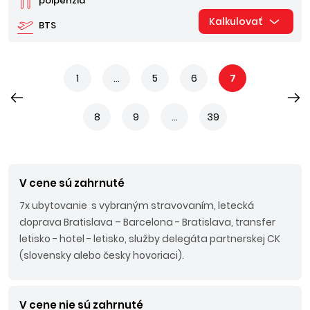
polpenzia
Kalkulovať
BTS
1
...
5
6
7
8
9
...
39
V cene sú zahrnuté
7x ubytovanie s vybraným stravovaním, letecká
doprava Bratislava – Barcelona - Bratislava, transfer
letisko - hotel - letisko, služby delegáta partnerskej CK
(slovensky alebo česky hovoriaci).
V cene nie sú zahrnuté