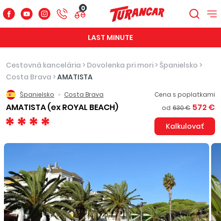
0
LAST MINUTE
Cestovná kancelária
>
Dovolenka pri mori
>
Španielsko
>
Costa Brava
>
AMATISTA
Španielsko
Costa Brava
Cena s poplatkami
AMATISTA (ex ROYAL BEACH)
572 €
od
630 €
Kalkulovať