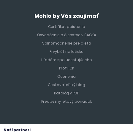
Mohlo by Vás zaujímať
Certifikát poistenia
Osvedčenie o členstve v SACKA
Splnomocnenie pre dieťa
Prvýkrát na letisku
Hľadám spolucestujúceho
Profil CK
Ocenenia
Cestovateľský blog
Katalóg v PDF
Predbežný letový poriadok
Naši partneri