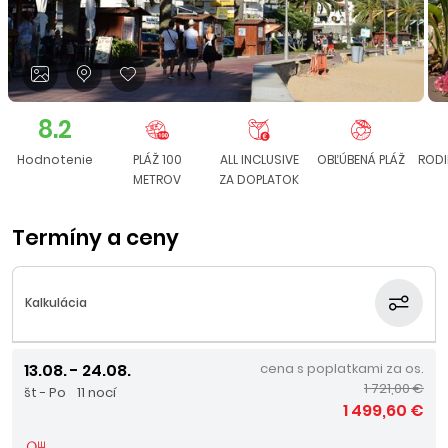
8.2
Hodnotenie
PLÁŽ 100
ALL INCLUSIVE
OBĽÚBENÁ PLÁŽ
RODI
METROV
ZA DOPLATOK
Termíny a ceny
Kalkulácia
13.08. - 24.08.
cena s poplatkami za os.
1 721,00 €
št - Po
11 nocí
1 499,60 €