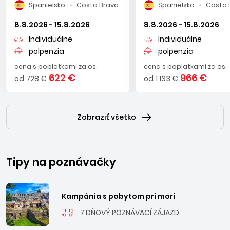
Španielsko
Costa Brava
Španielsko
Costa 
8.8.2026 - 15.8.2026
8.8.2026 - 15.8.2026
Individuálne
Individuálne
polpenzia
polpenzia
cena s poplatkami za os.
cena s poplatkami za os.
622 €
966 €
od
728 €
od
1 133 €
Zobraziť všetko
Tipy na poznávačky
Kampánia s pobytom pri mori
7 DŇOVÝ POZNÁVACÍ ZÁJAZD