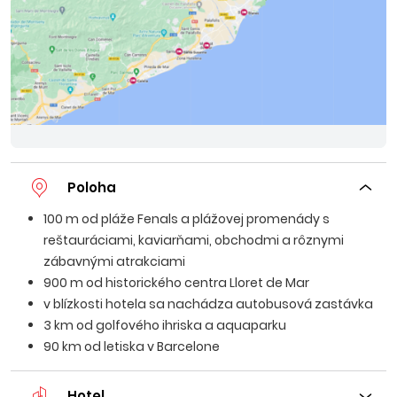
Poloha
100 m od pláže Fenals a plážovej promenády s
reštauráciami, kaviarňami, obchodmi a rôznymi
zábavnými atrakciami
900 m od historického centra Lloret de Mar
v blízkosti hotela sa nachádza autobusová zastávka
3 km od golfového ihriska a aquaparku
90 km od letiska v Barcelone
Hotel