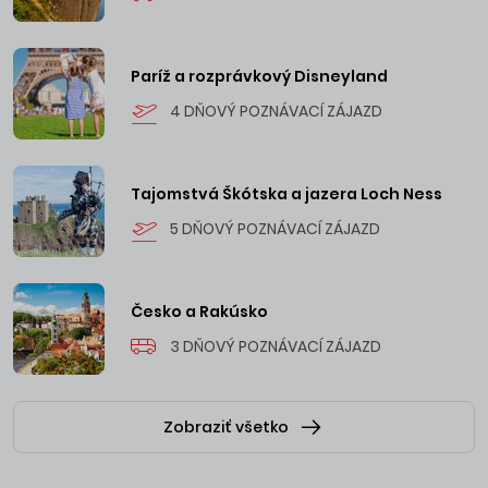
Paríž a rozprávkový Disneyland
4 DŇOVÝ POZNÁVACÍ ZÁJAZD
Tajomstvá Škótska a jazera Loch Ness
5 DŇOVÝ POZNÁVACÍ ZÁJAZD
Česko a Rakúsko
3 DŇOVÝ POZNÁVACÍ ZÁJAZD
Zobraziť všetko