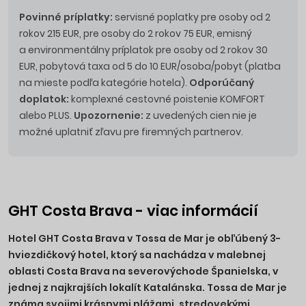
Povinné príplatky:
servisné poplatky pre osoby od 2
rokov 215 EUR, pre osoby do 2 rokov 75 EUR, emisný
a environmentálny príplatok pre osoby od 2 rokov 30
EUR, pobytová taxa od 5 do 10 EUR/osoba/pobyt (platba
na mieste podľa kategórie hotela).
Odporúčaný
doplatok:
komplexné cestovné poistenie KOMFORT
alebo PLUS.
Upozornenie:
z uvedených cien nie je
možné uplatniť zľavu pre firemných partnerov.
GHT Costa Brava - viac informácií
Hotel GHT Costa Brava v Tossa de Mar je obľúbený 3-
hviezdičkový hotel, ktorý sa nachádza v malebnej
oblasti Costa Brava na severovýchode Španielska, v
jednej z najkrajších lokalít Katalánska. Tossa de Mar je
známa svojimi krásnymi plážami, stredovekými