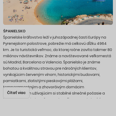
ŠPANIELSKO
Španielske kráľovstvo leží v juhozápadnej časti Európy na
Pyrenejskom polostrove, pobrežie má celkovú dĺžku 4964
km. Je to turistická veľmoc, do ktorej ročne zavíta takmer 80
miliónov návštevníkov. Známe a navštevované veľkomestá
sú Madrid, Barcelona a Valencia. Španielsko je známe
bohatou a kvalitnou stravou pre náročných klientov,
vynikajúcim červeným vínom, historickými budovami,
pamiatkami, zlatistými pieskovými plážami,
temperamentným a zhovorčivým domácim
Čítať viac
obyvateľstvom užívajúcim si stabilné slnečné počasie a
teplé letné noci v tanečnom rytme flamenca. Letecké
zájazdy sú realizované s odletmi z Bratislavy na letisko v
Barcelone.