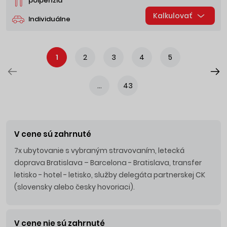
polpenzia
Kalkulovať
Individuálne
1
2
3
4
5
...
43
V cene sú zahrnuté
7x ubytovanie s vybraným stravovaním, letecká
doprava Bratislava – Barcelona - Bratislava, transfer
letisko - hotel - letisko, služby delegáta partnerskej CK
(slovensky alebo česky hovoriaci).
V cene nie sú zahrnuté