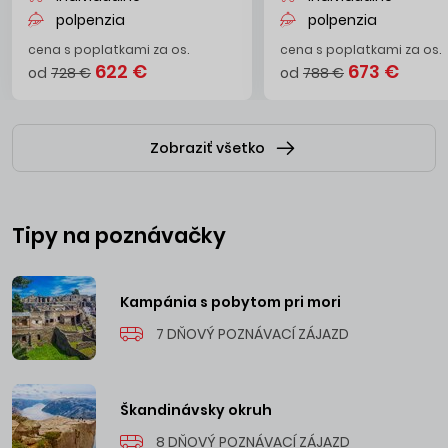
polpenzia
polpenzia
cena s poplatkami za os.
cena s poplatkami za os.
622 €
673 €
od
728 €
od
788 €
Zobraziť všetko
Tipy na poznávačky
Kampánia s pobytom pri mori
7 DŇOVÝ POZNÁVACÍ ZÁJAZD
Škandinávsky okruh
8 DŇOVÝ POZNÁVACÍ ZÁJAZD