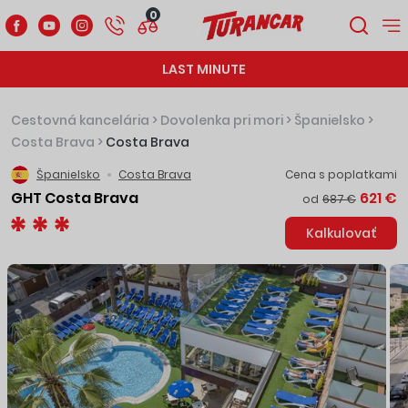
0
LAST MINUTE
Cestovná kancelária
>
Dovolenka pri mori
>
Španielsko
>
Costa Brava
>
Costa Brava
Španielsko
Costa Brava
Cena s poplatkami
GHT Costa Brava
621 €
od
687 €
Kalkulovať