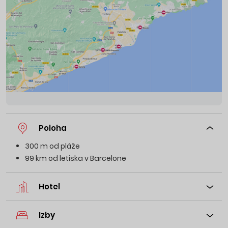
Poloha
300 m od pláže
99 km od letiska v Barcelone
Hotel
Izby