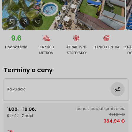
9.6
Hodnotenie
PLÁŽ 300
ATRAKTÍVNE
BLÍZKO CENTRA
PLNÁ
METROV
STREDISKO
DO
Termíny a ceny
Kalkulácia
11.06. - 18.06.
cena s poplatkami za os.
451,24 €
št - št
7 nocí
384,94 €