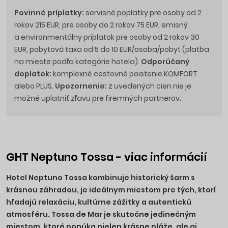
Povinné príplatky:
servisné poplatky pre osoby od 2
rokov 215 EUR, pre osoby do 2 rokov 75 EUR, emisný
a environmentálny príplatok pre osoby od 2 rokov 30
EUR, pobytová taxa od 5 do 10 EUR/osoba/pobyt (platba
na mieste podľa kategórie hotela).
Odporúčaný
doplatok:
komplexné cestovné poistenie KOMFORT
alebo PLUS.
Upozornenie:
z uvedených cien nie je
možné uplatniť zľavu pre firemných partnerov.
GHT Neptuno Tossa - viac informácií
Hotel Neptuno Tossa kombinuje historický šarm s
krásnou záhradou, je ideálnym miestom pre tých, ktorí
hľadajú relaxáciu, kultúrne zážitky a autentickú
atmosféru. Tossa de Mar je skutočne jedinečným
miestom, ktoré ponúka nielen krásne pláže, ale aj