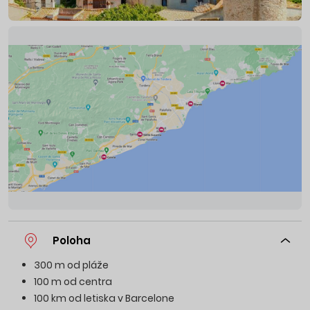
Poloha
300 m od pláže
100 m od centra
100 km od letiska v Barcelone