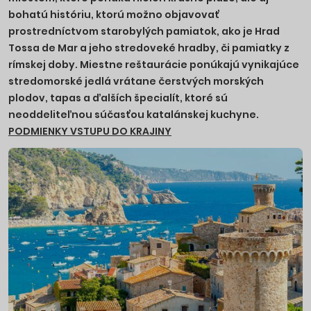
bohatú históriu, ktorú možno objavovať
prostredníctvom starobylých pamiatok, ako je Hrad
Tossa de Mar a jeho stredoveké hradby, či pamiatky z
rímskej doby. Miestne reštaurácie ponúkajú vynikajúce
stredomorské jedlá
vrátane čerstvých morských
plodov, tapas a ďalších špecialít, ktoré sú
neoddeliteľnou súčasťou katalánskej kuchyne.
PODMIENKY VSTUPU DO KRAJINY