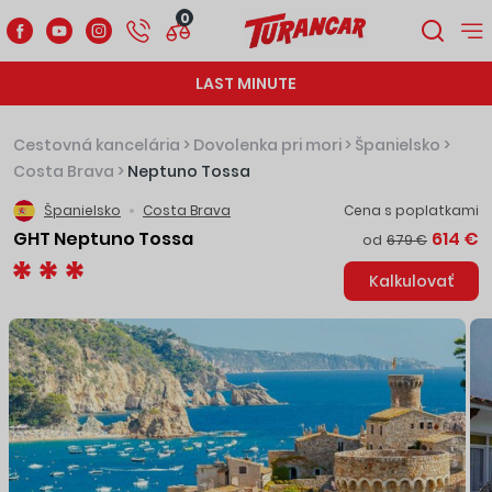
0
LAST MINUTE
Cestovná kancelária
>
Dovolenka pri mori
>
Španielsko
>
Costa Brava
>
Neptuno Tossa
Španielsko
Costa Brava
Cena s poplatkami
GHT Neptuno Tossa
614 €
od
679 €
Kalkulovať