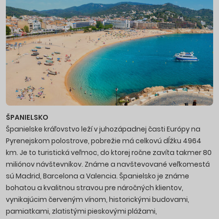
ŠPANIELSKO
Španielske kráľovstvo leží v juhozápadnej časti Európy na
Pyrenejskom polostrove, pobrežie má celkovú dĺžku 4964
km. Je to turistická veľmoc, do ktorej ročne zavíta takmer 80
miliónov návštevníkov. Známe a navštevované veľkomestá
sú Madrid, Barcelona a Valencia. Španielsko je známe
bohatou a kvalitnou stravou pre náročných klientov,
vynikajúcim červeným vínom, historickými budovami,
pamiatkami, zlatistými pieskovými plážami,