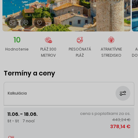
10
Hodnotenie
PLÁŽ 300
PIESOČNATÁ
ATRAKTÍVNE
A
METROV
PLÁŽ
STREDISKO
DO
Termíny a ceny
Kalkulácia
11.06. - 18.06.
cena s poplatkami za os.
443,24 €
št - št
7 nocí
378,14 €