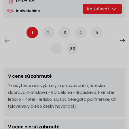
polpenzia
Kalkulovať
Individuálne
1
2
3
4
5
...
33
V cene sú zahrnuté
7x ubytovanie s vybraným stravovaním, letecká
doprava Bratislava – Barcelona - Bratislava, transfer
letisko - hotel - letisko, služby delegáta partnerskej CK
(slovensky alebo česky hovoriaci).
V cene nie sú zahrnuté