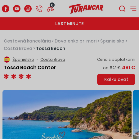
0
LAST MINUTE
Cestovná kancelária
>
Dovolenka pri mori
>
Španielsko
>
Costa Brava
>
Tossa Beach
Španielsko
Costa Brava
Cena s poplatkami
Tossa Beach Center
481 €
od
523 €
Kalkulovať