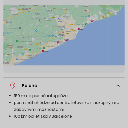
Poloha
150 m od piesočnatej pláže
pár minút chôdze od centra letoviska s nákupnými a
zábavnými možnosťami
100 km od letiska v Barcelone