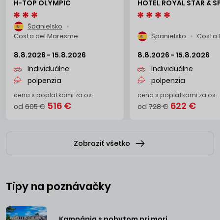
H-TOP OLYMPIC
HOTEL ROYAL STAR & S
Španielsko
Costa del Maresme
Španielsko
Costa 
8.8.2026 - 15.8.2026
8.8.2026 - 15.8.2026
Individuálne
Individuálne
polpenzia
polpenzia
cena s poplatkami za os.
cena s poplatkami za os.
516 €
622 €
od
605 €
od
728 €
Zobraziť všetko
Tipy na poznávačky
Kampánia s pobytom pri mori