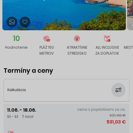
10
Hodnotenie
PLÁŽ 150
ATRAKTÍVNE
ALL INCLUSIVE
MEST
METROV
STREDISKO
ZA DOPLATOK
Termíny a ceny
Kalkulácia
11.06. - 18.06.
cena s poplatkami za os.
621,48 €
št - št
7 nocí
531,03 €