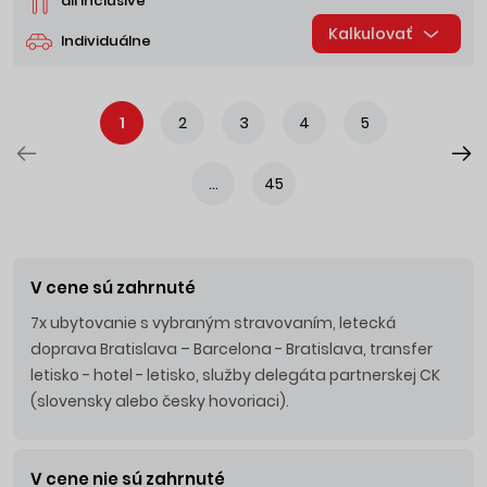
all inclusive
Kalkulovať
Individuálne
1
2
3
4
5
...
45
V cene sú zahrnuté
7x ubytovanie s vybraným stravovaním, letecká
doprava Bratislava – Barcelona - Bratislava, transfer
letisko - hotel - letisko, služby delegáta partnerskej CK
(slovensky alebo česky hovoriaci).
V cene nie sú zahrnuté