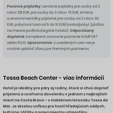
Povinné príplatky:
servisné poplatky pre osoby od 2
rokov 215 EUR, pre osoby do 2 rokov 75 EUR, emisný
a environmentálny príplatok pre osoby od 2 rokov 30
EUR, pobytová taxa od 5 do 10 EUR/osoba/pobyt (platba
na mieste podľa kategórie hotela).
Odporúčaný
doplatok:
komplexné cestovné poistenie KOMFORT
alebo PLUS.
Upozornenie:
z uvedených cien nie je
možné uplatniť zľavu pre firemných partnerov.
Tossa Beach Center - viac informácií
Hotel je ideálny pre páry aj rodiny, ktoré si chcú dopriať
príjemnú a uvoľnenú dovolenku v jednom z najkrajších
miest na Costa Brava – v malebnom letovisku Tossa de
Mar. Je skvelou voľbou pre hostí hľadajúcich oddych,
kultúrne zážitky a pravú miestnu atmosféru.