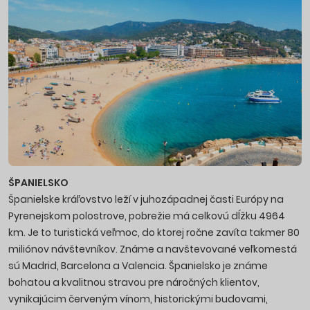
ŠPANIELSKO
Španielske kráľovstvo leží v juhozápadnej časti Európy na
Pyrenejskom polostrove, pobrežie má celkovú dĺžku 4964
km. Je to turistická veľmoc, do ktorej ročne zavíta takmer 80
miliónov návštevníkov. Známe a navštevované veľkomestá
sú Madrid, Barcelona a Valencia. Španielsko je známe
bohatou a kvalitnou stravou pre náročných klientov,
vynikajúcim červeným vínom, historickými budovami,