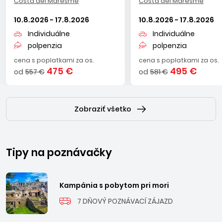
Costa del Maresme
Costa del Maresme
10.8.2026 - 17.8.2026
10.8.2026 - 17.8.2026
Individuálne
Individuálne
polpenzia
polpenzia
cena s poplatkami za os.
cena s poplatkami za os.
475 €
495 €
od
557 €
od
581 €
Zobraziť všetko
Tipy na poznávačky
Kampánia s pobytom pri mori
7 DŇOVÝ POZNÁVACÍ ZÁJAZD