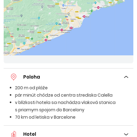
Poloha
200 m od pláže
pár minút chôdze od centra strediska Calella
v blízkosti hotela sa nachádza vlaková stanica
s priamym spojom do Barcelony
70 km od letiska v Barcelone
Hotel