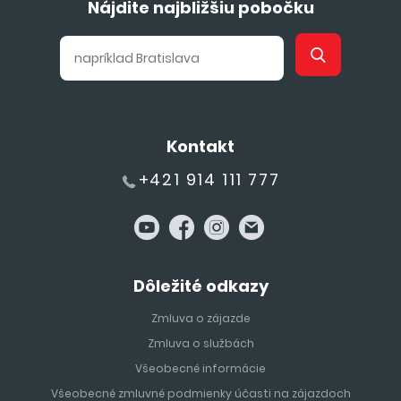
Nájdite najbližšiu pobočku
Kontakt
+421 914 111 777
Dôležité odkazy
Zmluva o zájazde
Zmluva o službách
Všeobecné informácie
Všeobecné zmluvné podmienky účasti na zájazdoch