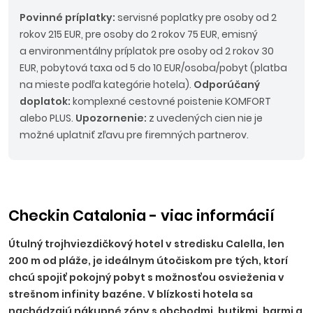
Povinné príplatky:
servisné poplatky pre osoby od 2
rokov 215 EUR, pre osoby do 2 rokov 75 EUR, emisný
a environmentálny príplatok pre osoby od 2 rokov 30
EUR, pobytová taxa od 5 do 10 EUR/osoba/pobyt (platba
na mieste podľa kategórie hotela).
Odporúčaný
doplatok:
komplexné cestovné poistenie KOMFORT
alebo PLUS.
Upozornenie:
z uvedených cien nie je
možné uplatniť zľavu pre firemných partnerov.
Checkin Catalonia - viac informácií
Útulný trojhviezdičkový hotel v stredisku Calella, len
200 m od pláže, je ideálnym útočiskom pre tých, ktorí
chcú spojiť pokojný pobyt s možnosťou osvieženia v
strešnom infinity bazéne. V blízkosti hotela sa
nachádzajú nákupné zóny s obchodmi, butikmi, barmi a