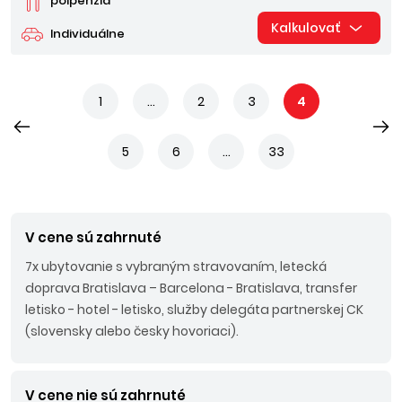
polpenzia
Kalkulovať
Individuálne
1
...
2
3
4
5
6
...
33
V cene sú zahrnuté
7x ubytovanie s vybraným stravovaním, letecká
doprava Bratislava – Barcelona - Bratislava, transfer
letisko - hotel - letisko, služby delegáta partnerskej CK
(slovensky alebo česky hovoriaci).
V cene nie sú zahrnuté