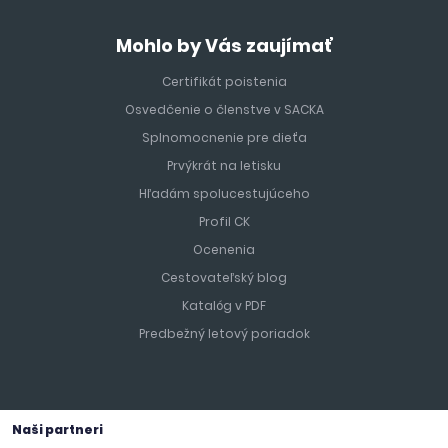
Mohlo by Vás zaujímať
Certifikát poistenia
Osvedčenie o členstve v SACKA
Splnomocnenie pre dieťa
Prvýkrát na letisku
Hľadám spolucestujúceho
Profil CK
Ocenenia
Cestovateľský blog
Katalóg v PDF
Predbežný letový poriadok
Naši partneri