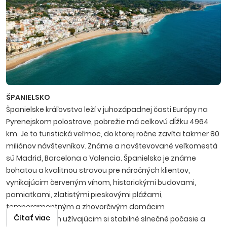
ŠPANIELSKO
Španielske kráľovstvo leží v juhozápadnej časti Európy na
Pyrenejskom polostrove, pobrežie má celkovú dĺžku 4964
km. Je to turistická veľmoc, do ktorej ročne zavíta takmer 80
miliónov návštevníkov. Známe a navštevované veľkomestá
sú Madrid, Barcelona a Valencia. Španielsko je známe
bohatou a kvalitnou stravou pre náročných klientov,
vynikajúcim červeným vínom, historickými budovami,
pamiatkami, zlatistými pieskovými plážami,
temperamentným a zhovorčivým domácim
Čítať viac
obyvateľstvom užívajúcim si stabilné slnečné počasie a