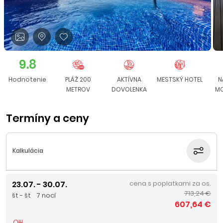
9.8
Hodnotenie
PLÁŽ 200
AKTÍVNA
MESTSKÝ HOTEL
N
METROV
DOVOLENKA
MO
Termíny a ceny
Kalkulácia
23.07. - 30.07.
cena s poplatkami za os.
713,24 €
št - št
7 nocí
607,64 €