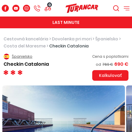
0
LAST MINUTE
Cestovná kancelária
>
Dovolenka pri mori
>
Španielsko
>
Costa del Maresme
>
Checkin Catalonia
Španielsko
Cena s poplatkami
Checkin Catalonia
690 €
od
769 €
Kalkulovať