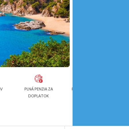
OV
PLNÁ PENZIA ZA
PRE RODINY S DEŤMI
DOPLATOK