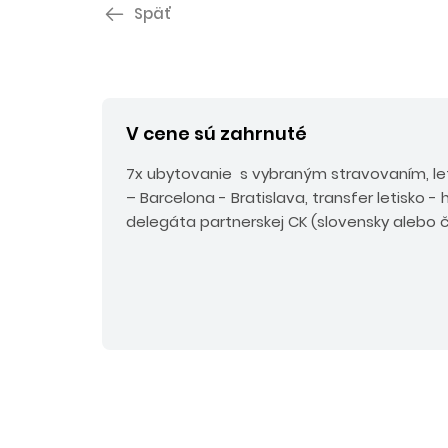
Späť
V cene sú zahrnuté
7x ubytovanie s vybraným stravovaním, le
– Barcelona - Bratislava, transfer letisko - h
delegáta partnerskej CK (slovensky alebo č