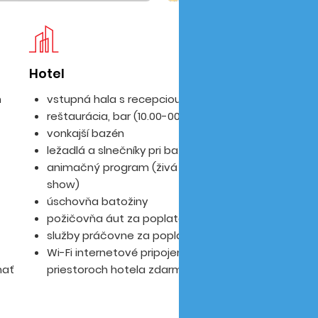
Hotel
Iz
m
vstupná hala s recepciou
reštaurácia, bar (10.00-00.00)
vonkajší bazén
ležadlá a slnečníky pri bazéne
animačný program (živá hudba, flamenco
show)
úschovňa batožiny
požičovňa áut za poplatok
služby práčovne za poplatok
Wi-Fi internetové pripojenie v spoločných
mať
priestoroch hotela zdarma