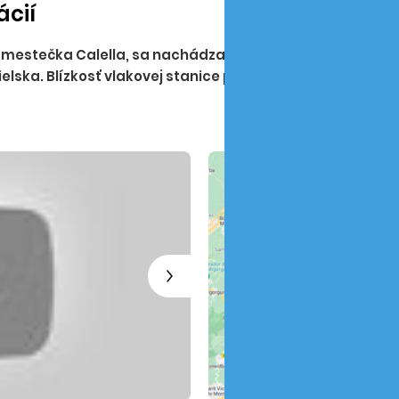
ácií
ého mestečka Calella, sa nachádza menší rodinný hotel C
elska. Blízkosť vlakovej stanice predurčuje hotel na ide