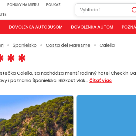
PONUKY NA MIERU
POUKAZ
NUTE
Y
DOVOLENKA AUTOBUSOM
DOVOLENKA AUTOM
POZNÁ
ri
Španielsko
Costa del Maresme
Calella
mestečka Calella, sa nachádza menší rodinný hotel Checkin Gar
 i poznania Španielska. Blízkosť vlak...
Čítať viac