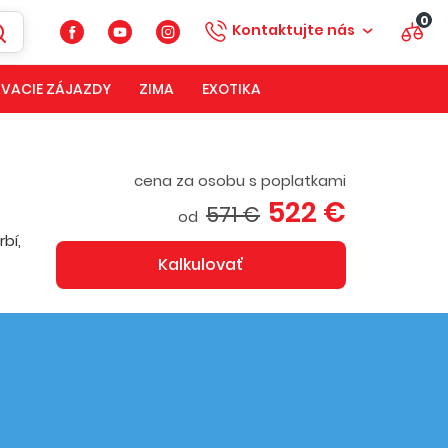
0
Kontaktujte nás
VACIE ZÁJAZDY
ZIMA
EXOTIKA
cena za osobu s poplatkami
522 €
571 €
od
bí,
Kalkulovať