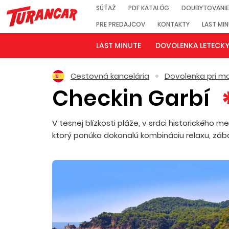
SÚŤAŽ
PDF KATALÓG
DOUBYTOVANIE
PRE PREDAJCOV
KONTAKTY
LAST MI
LAST MINUTE
DOVOLENKA LETECK
Cestovná kancelária
Dovolenka pri mo
Checkin Garbí
V tesnej blízkosti pláže, v srdci historického 
ktorý ponúka dokonalú kombináciu relaxu, zábavy