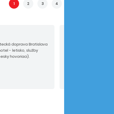
1
2
3
4
5
...
35
V cene nie sú zahrn
tecká doprava Bratislava
Povinné príplatky:
servis
otel - letisko, služby
pre osoby do 2 rokov 75 
esky hovoriaci).
osoby od 2 rokov 30 EUR,
10 EUR/osoba/pobyt (plat
Odporúčaný doplatok:
k
alebo PLUS.
Upozornenie
Čítať viac
zľavu pre firemných part