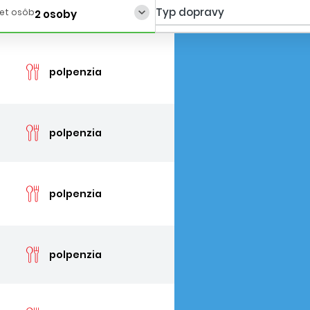
Typ dopravy
et osôb
2 osoby
cen
polpenzia
cen
polpenzia
cen
polpenzia
cen
polpenzia
cen