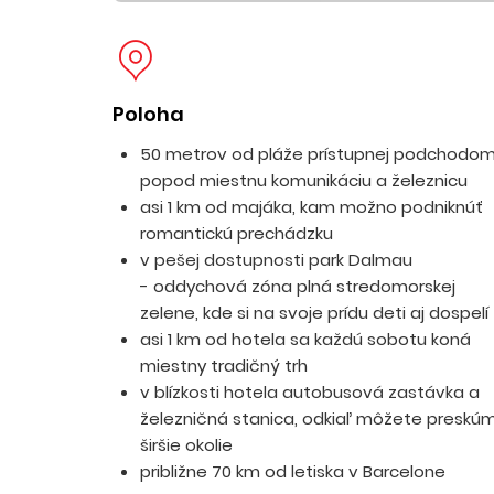
Poloha
50 metrov od pláže prístupnej podchodo
popod miestnu komunikáciu a železnicu
asi 1 km od majáka, kam možno podniknúť
romantickú prechádzku
v pešej dostupnosti park Dalmau
- oddychová zóna plná stredomorskej
zelene, kde si na svoje prídu deti aj dospelí
asi 1 km od hotela sa každú sobotu koná
miestny tradičný trh
v blízkosti hotela autobusová zastávka a
železničná stanica, odkiaľ môžete preskú
širšie okolie
približne 70 km od letiska v Barcelone