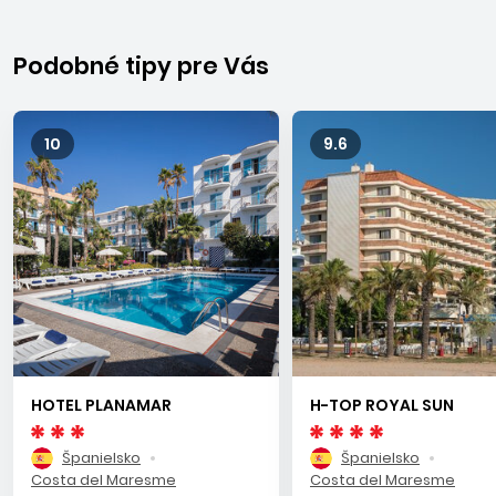
a je známa svojimi krásnymi, dobre udržiavanými plážami s
pieskom, zelenými parkami a pobrežnou promenádou, ktorá
plynule prechádza do strediska Malgrat na pobreží Costa
Podobné tipy pre Vás
del Maresme. Pri promenáde nájdete väčšinu obchodov,
reštaurácií so stredomorskými špecialitami, rázovitých
barov s kokteilmi a diskoték. Každý utorok sa konajú miestne
10
9.6
trhy pred hotelom Indalo Park. Medzi Santa Susannou a
Pinedou je športové stredisko (Dunas). Vzdialenosť od
letiska v Barcelone je asi 60 minút.
HOTEL PLANAMAR
H-TOP ROYAL SUN
Španielsko
Španielsko
Costa del Maresme
Costa del Maresme