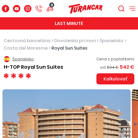
0
LAST MINUTE
Cestovná kancelária
>
Dovolenka pri mori
>
Španielsko
>
Costa del Maresme
>
Royal Sun Suites
Španielsko
Cena s poplatkami
H-TOP Royal Sun Suites
542 €
od
594 €
Kalkulovať