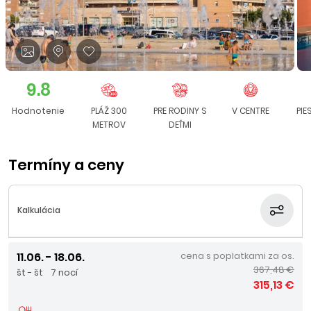
9.8
Hodnotenie
PLÁŽ 300
PRE RODINY S
V CENTRE
PI
METROV
DEŤMI
Termíny a ceny
Kalkulácia
11.06. - 18.06.
cena s poplatkami za os.
367,48 €
št - št
7 nocí
315,13 €