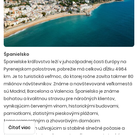
Španielsko
Španielske kráľovstvo leží v juhozápadnej časti Európy na
Pyrenejskom polostrove, pobrežie má celkovú dĺžku 4964
km. Je to turistická veľmoc, do ktorej ročne zavíta takmer 80
miliónov návštevníkov. Známe a navštevované veľkomestá
sú Madrid, Barcelona a Valencia. Španielsko je známe
bohatou a kvalitnou stravou pre náročných klientov,
vynikajúcim červeným vínom, historickými budovami,
pamiatkami, zlatistými pieskovými plážami,
temperamentným a zhovorčivým domácim
Čítať viac
obyvateľstvom užívajúcim si stabilné slnečné počasie a
teplé letné noci v tanečnom rytme flamenca. Letecké