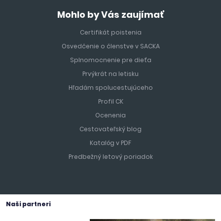
Mohlo by Vás zaujímať
Certifikát poistenia
Osvedčenie o členstve v SACKA
Splnomocnenie pre dieťa
Prvýkrát na letisku
Hľadám spolucestujúceho
Profil CK
Ocenenia
Cestovateľský blog
Katalóg v PDF
Predbežný letový poriadok
Naši partneri