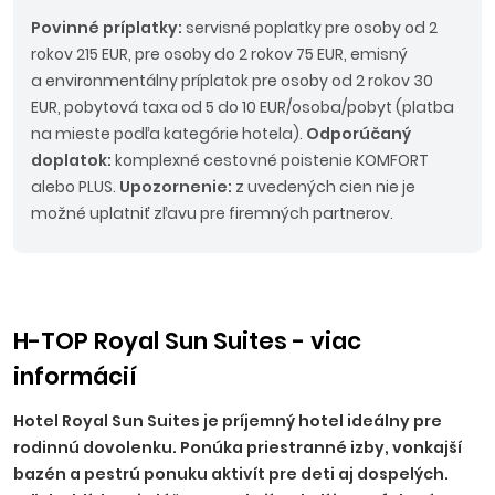
Povinné príplatky:
servisné poplatky pre osoby od 2
rokov 215 EUR, pre osoby do 2 rokov 75 EUR, emisný
a environmentálny príplatok pre osoby od 2 rokov 30
EUR, pobytová taxa od 5 do 10 EUR/osoba/pobyt (platba
na mieste podľa kategórie hotela).
Odporúčaný
doplatok:
komplexné cestovné poistenie KOMFORT
alebo PLUS.
Upozornenie:
z uvedených cien nie je
možné uplatniť zľavu pre firemných partnerov.
H-TOP Royal Sun Suites - viac
informácií
Hotel Royal Sun Suites je príjemný hotel ideálny pre
rodinnú dovolenku. Ponúka priestranné izby, vonkajší
bazén a pestrú ponuku aktivít pre deti aj dospelých.