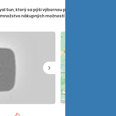
oyal Sun, ktorý sa pýši výbornou polohou, vďaka čomu m
i množstvo nákupných možností sú zárukou príjemnej dovo