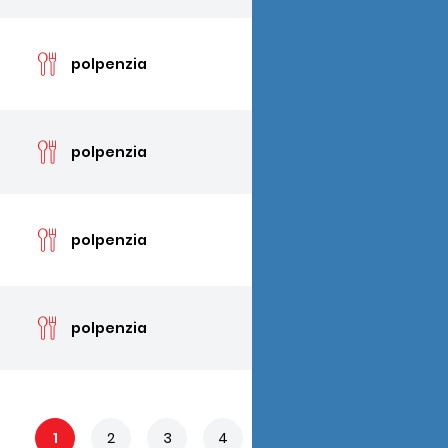
cen
polpenzia
cen
polpenzia
cen
polpenzia
cen
polpenzia
1
2
3
4
5
...
34