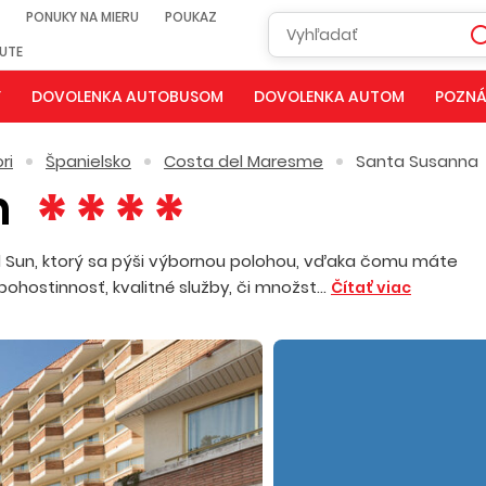
PONUKY NA MIERU
POUKAZ
NUTE
Y
DOVOLENKA AUTOBUSOM
DOVOLENKA AUTOM
POZNÁ
ri
Španielsko
Costa del Maresme
Santa Susanna
n
l Sun, ktorý sa pýši výbornou polohou, vďaka čomu máte
hostinnosť, kvalitné služby, či množst...
Čítať viac