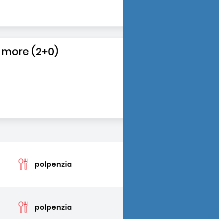
 more (2+0)
cen
polpenzia
cen
polpenzia