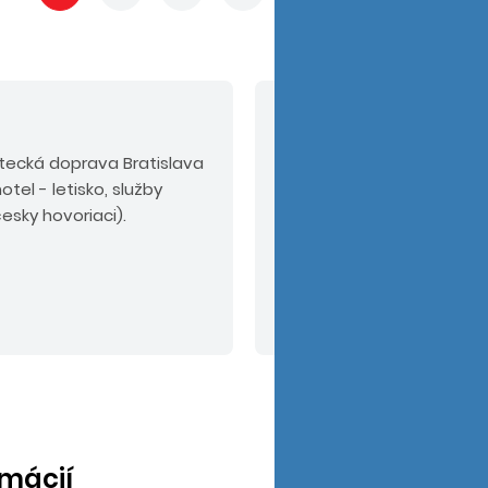
V cene nie sú zahrn
tecká doprava Bratislava
Povinné príplatky:
servis
otel - letisko, služby
pre osoby do 2 rokov 75 
esky hovoriaci).
osoby od 2 rokov 30 EUR, 
EUR/osoba/deň (podľa kat
Odporúčaný doplatok:
k
alebo PLUS.
Upozornenie
Čítať viac
zľavu pre firemných part
rmácií