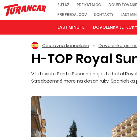
SÚŤAŽ
PDF KATALÓG
DOUBYTOVANIE
PRE PREDAJCOV
KONTAKTY
LAST MI
LAST MINUTE
DOVOLENKA LETECK
Cestovná kancelária
Dovolenka pri mo
H-TOP Royal Su
V letovisku Santa Susanna nájdete hotel Roya
Stredozemné more na dosah ruky. Španielska po