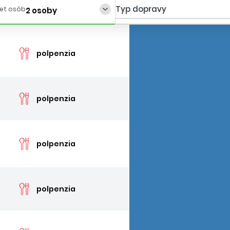
Typ dopravy
et osôb
2 osoby
cen
polpenzia
cen
polpenzia
cen
polpenzia
cen
polpenzia
cen