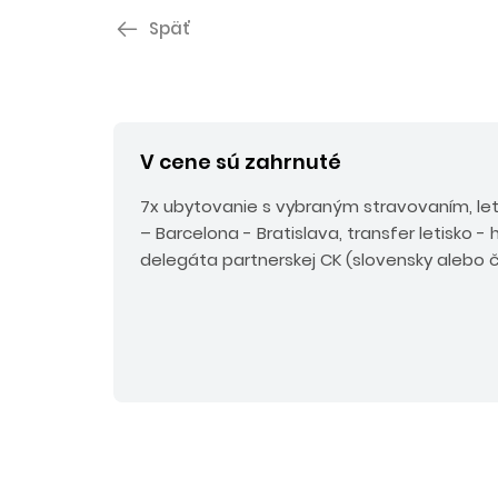
Späť
V cene sú zahrnuté
7x ubytovanie s vybraným stravovaním, le
– Barcelona - Bratislava, transfer letisko - h
delegáta partnerskej CK (slovensky alebo č