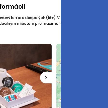
formácií
ovaný len pre dospelých (16+). V roku 2016 prešiel komp
e ideálnym miestom pre maximálne využitie letnej dovolen