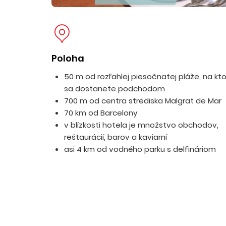
Poloha
50 m od rozľahlej piesočnatej pláže, na kt
sa dostanete podchodom
700 m od centra strediska Malgrat de Mar
70 km od Barcelony
v blízkosti hotela je množstvo obchodov,
reštaurácií, barov a kaviarní
asi 4 km od vodného parku s delfináriom