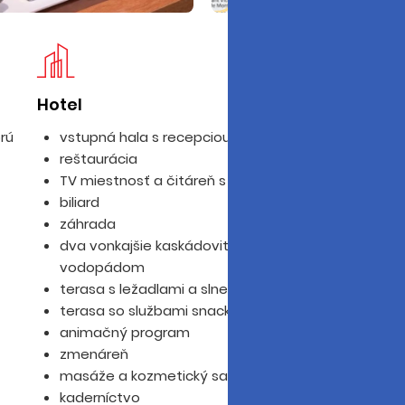
Hotel
Iz
orú
vstupná hala s recepciou
reštaurácia
TV miestnosť a čitáreň s knižnicou
biliard
záhrada
dva vonkajšie kaskádovité bazény s
vodopádom
terasa s ležadlami a slnečníkmi
terasa so službami snack baru
animačný program
zmenáreň
masáže a kozmetický salón za poplatok
kaderníctvo