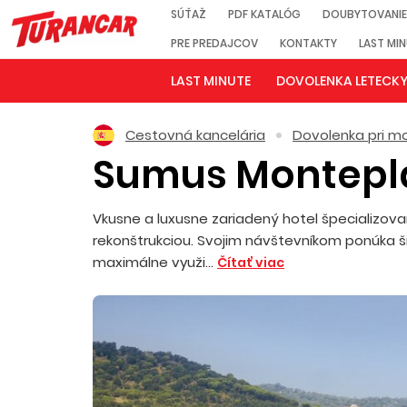
SÚŤAŽ
PDF KATALÓG
DOUBYTOVANIE
PRE PREDAJCOV
KONTAKTY
LAST MI
LAST MINUTE
DOVOLENKA LETECK
Cestovná kancelária
Dovolenka pri mo
Sumus Montep
Vkusne a luxusne zariadený hotel špecializovan
rekonštrukciou. Svojim návštevníkom ponúka ši
maximálne využi...
Čítať viac