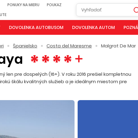
PONUKY NA MIERU
POUKAZ
NUTE
Y
DOVOLENKA AUTOBUSOM
DOVOLENKA AUTOM
POZNÁ
ri
Španielsko
Costa del Maresme
Malgrat De Mar
laya
ý len pre dospelých (16+). V roku 2016 prešiel kompletnou
rokú škálu kvalitných služieb a je ideálnym miestom pre