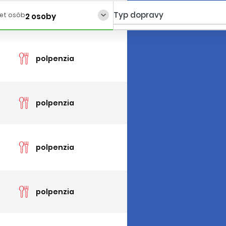
Typ dopravy
et osôb
2 osoby
cen
polpenzia
cen
polpenzia
cen
polpenzia
cen
polpenzia
cen