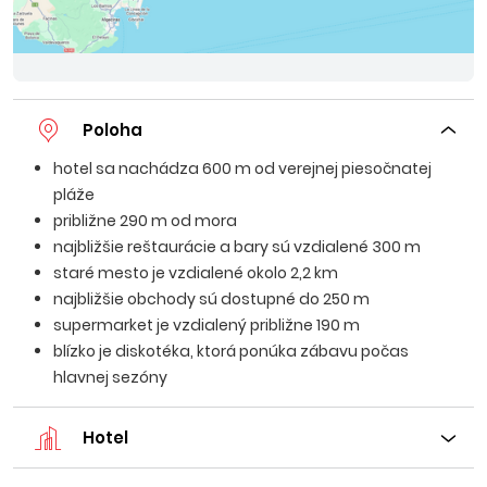
Poloha
hotel sa nachádza 600 m od verejnej piesočnatej
pláže
približne 290 m od mora
najbližšie reštaurácie a bary sú vzdialené 300 m
staré mesto je vzdialené okolo 2,2 km
najbližšie obchody sú dostupné do 250 m
supermarket je vzdialený približne 190 m
blízko je diskotéka, ktorá ponúka zábavu počas
hlavnej sezóny
Hotel