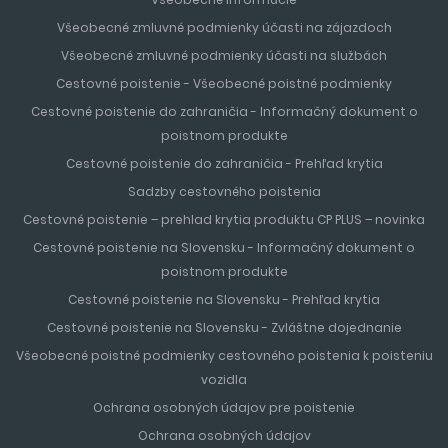
dovolenkovou destináciou najmä pre rodiny s deťmi. Pláže
sa radia k najčistejším z celého pobrežia a pozvoľným
Všeobecné zmluvné podmienky účasti na zájazdoch
vstupom do mora sú bezpečné pre deti a neplavcov.
Všeobecné zmluvné podmienky účasti na službách
Niekoľko kilometrovú pobrežnú promenádu lemujú stovky
Cestovné poistenie - Všeobecné poistné podmienky
kvetov, paliem, reštaurácií, obchodov a luxusných hotelov.
Cestovné poistenie do zahraničia - Informačný dokument o
Atrakciou mesta sú fontány, ktoré každý deň vo večerných
poistnom produkte
hodinách vytvárajú nádherné svetelné efekty. Dovolenka
Cestovné poistenie do zahraničia - Prehľad krytia
v oblasti
Salou
patrí k najobľúbenejším dovolenkám turistov
z celého sveta. Vzdialenosť od letiska v Barcelone je
Sadzby cestovného poistenia
približne 60 minút.
Cestovné poistenie – prehlad krytia produktu CP PLUS – novinka
Cestovné poistenie na Slovensku - Informačný dokument o
MALORKA
poistnom produkte
Cestovné poistenie na Slovensku - Prehľad krytia
Malorka
je čarokrásny ostrov, nazývaný tiež ostrovom
Cestovné poistenie na Slovensku - Zvláštne dojednanie
pomarančovníkov, citrónovníkov a paliem a je najväčší
Všeobecné poistné podmienky cestovného poistenia k poisteniu
nielen z Baleárských ostrovov, ale aj najväčší ostrov
vozidla
Španielska
. Leží v západnej časti Stredozemného mora,
ostrov je 110 km, a preto je ideálnym miestom, ktoré sa oplatí
Ochrana osobných údajov pre poistenie
preskúmať či už autom alebo na fakultatívnych výletoch.
Ochrana osobných údajov