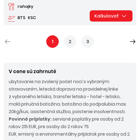
raňajky
Kalkulovať
BTS
KSC
1
2
3
V cene sú zahrnuté
ubytovanie na zvolený počet nocí s vybraným
stravovaním, letecká doprava na pravidelnej linke
z vybraného letiska, transfer letisko - hotel - letisko,
malá príručná batožina, batožina do podpalubia max.
20kg/kus, asistenčná služba, poistenie insolventnosti.
Povinné príplatky:
servisné poplatky pre osoby od 2
rokov 215 EUR, pre osoby do 2 rokov 75
EUR, emisný a environmentálny príplatok pre osoby od 2