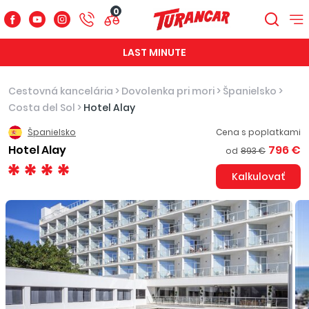
0
LAST MINUTE
Cestovná kancelária
>
Dovolenka pri mori
>
Španielsko
>
Costa del Sol
>
Hotel Alay
Španielsko
Cena s poplatkami
Hotel Alay
796 €
od
893 €
Kalkulovať