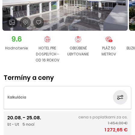
9.6
Hodnotenie
HOTEL PRE
OBĽÚBENÉ
PLÁŽ 50
BLíZ
DOSPELÝCH -
UBYTOVANIE
METROV
OD 16 ROKOV
Termíny a ceny
Kalkulácia
20.08. - 25.08.
cena s poplatkami za os.
1 454,00 €
št - Ut
5 nocí
1 272,65 €