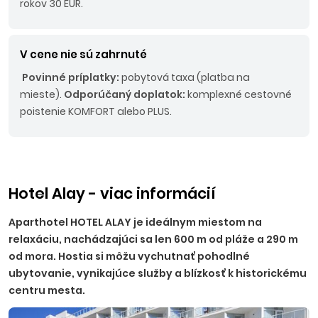
rokov 30 EUR.
V cene nie sú zahrnuté
Povinné príplatky:
pobytová taxa (platba na
mieste).
Odporúčaný doplatok:
komplexné cestovné
poistenie KOMFORT alebo PLUS.
Hotel Alay - viac informácií
Aparthotel HOTEL ALAY je ideálnym miestom na
relaxáciu, nachádzajúci sa len 600 m od pláže a 290 m
od mora. Hostia si môžu vychutnať pohodlné
ubytovanie, vynikajúce služby a blízkosť k historickému
centru mesta.