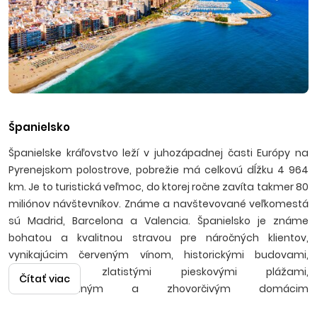
Španielsko
Španielske kráľovstvo leží v juhozápadnej časti Európy na
Pyrenejskom polostrove, pobrežie má celkovú dĺžku 4 964
km. Je to turistická veľmoc, do ktorej ročne zavíta takmer 80
miliónov návštevníkov. Známe a navštevované veľkomestá
sú Madrid, Barcelona a Valencia. Španielsko je známe
bohatou a kvalitnou stravou pre náročných klientov,
vynikajúcim červeným vínom, historickými budovami,
pamiatkami, zlatistými pieskovými plážami,
Čítať viac
temperamentným a zhovorčivým domácim
obyvateľstvom užívajúcim si stabilné slnečné počasie a